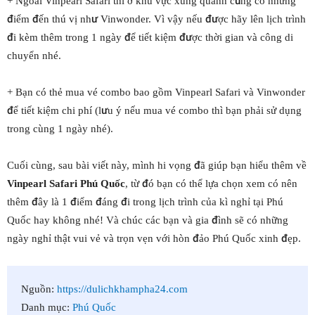
+ Ngoài Vinpearl Safari thì ở khu vực xung quanh cũng có những
điểm đến thú vị như Vinwonder. Vì vậy nếu được hãy lên lịch trình
đi kèm thêm trong 1 ngày để tiết kiệm được thời gian và công di
chuyển nhé.
+ Bạn có thẻ mua vé combo bao gồm Vinpearl Safari và Vinwonder
để tiết kiệm chi phí (lưu ý nếu mua vé combo thì bạn phải sử dụng
trong cùng 1 ngày nhé).
Cuối cùng, sau bài viết này, mình hi vọng đã giúp bạn hiểu thêm về
Vinpearl Safari Phú Quốc
, từ đó bạn có thể lựa chọn xem có nên
thêm đây là 1 điểm đáng đi trong lịch trình của kì nghỉ tại Phú
Quốc hay không nhé! Và chúc các bạn và gia đình sẽ có những
ngày nghỉ thật vui vẻ và trọn vẹn với hòn đảo Phú Quốc xinh đẹp.
Nguồn:
https://dulichkhampha24.com
Danh mục:
Phú Quốc