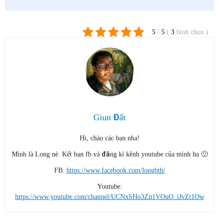
5
/
5
(
3
bình chọn
)
Giun Đất
Hi, chào các bạn nha!
Mình là Long nè. Kết bạn fb và đăng kí kênh youtube của mình ha 🙂
FB:
https://www.facebook.com/longbth/
Youtube:
https://www.youtube.com/channel/UCNxSHo3Zn1VOuO_iJvZt1Ow