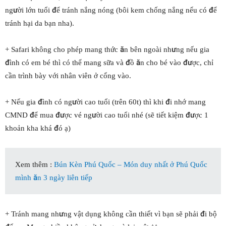
người lớn tuổi để tránh nắng nóng (bôi kem chống nắng nếu có để
tránh hại da bạn nha).
+ Safari không cho phép mang thức ăn bên ngoài nhưng nếu gia
đình có em bé thì có thể mang sữa và đồ ăn cho bé vào được, chỉ
cần trình bày với nhân viên ở cổng vào.
+ Nếu gia đình có người cao tuổi (trên 60t) thì khi đi nhớ mang
CMND để mua được vé người cao tuổi nhé (sẽ tiết kiệm được 1
khoản kha khá đó ạ)
Xem thêm :
Bún Kèn Phú Quốc – Món duy nhất ở Phú Quốc
mình ăn 3 ngày liên tiếp
+ Tránh mang nhưng vật dụng không cần thiết vì bạn sẽ phải đi bộ