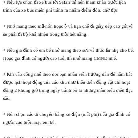
+ Nếu lựa chọn đi xe bus tới Safari thì nên tham khảo trước lịch
trình của xe bus miễn phí tránh ra nhầm điểm đón, chờ đợi.
+ Nhớ mang theo mũ/nón hoặc ô và hạn chế đi giày dép cao gót vì
sẽ phải đi bộ khá nhiều trong thời tiết nắng.
+ Nếu gia đình có em bé nhớ mang theo sữa và thức ăn nhẹ cho bé.
Hoặc gia đình có người cao tuổi thì nhớ mang CMND nhé.
+ Khi vào cổng nhé theo dõi bạn nhân viên hướng dẫn để nắm bắt
được lịch hoạt động của các khu như biểu diễn động vật chỉ hoạt
động 2 khung giờ trong ngày tránh bỏ lỡ những màn biểu diễn đặc
sắc.
+ Nên chọn các di chuyển bằng xe điện (mất phí) nếu gia đình có
người cao tuổi hoặc em bé.