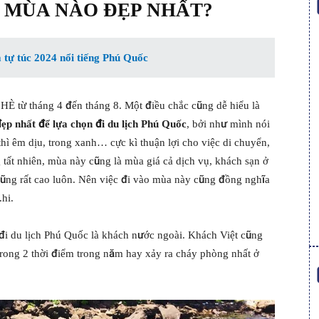
C MÙA NÀO ĐẸP NHẤT?
tự túc 2024 nổi tiếng Phú Quốc
HÈ từ tháng 4 đến tháng 8. Một điều chắc cũng dễ hiểu là
ẹp nhất để lựa chọn đi du lịch Phú Quốc
, bởi như mình nói
thì êm dịu, trong xanh… cực kì thuận lợi cho việc di chuyển,
tất nhiên, mùa này cũng là mùa giá cả dịch vụ, khách sạn ở
ũng rất cao luôn. Nên việc đi vào mùa này cũng đồng nghĩa
hi.
đi du lịch Phú Quốc là khách nước ngoài. Khách Việt cũng
rong 2 thời điểm trong năm hay xảy ra cháy phòng nhất ở