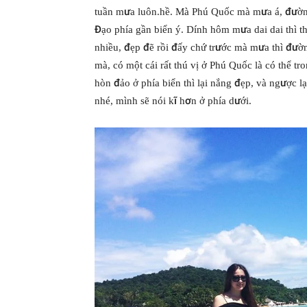
tuần mưa luôn.hề. Mà Phú Quốc mà mưa á, đường
Đạo phía gần biển ý. Dính hôm mưa dai dai thì t
nhiều, đẹp đẽ rồi đấy chứ trước mà mưa thì đườn
mà, có một cái rất thú vị ở Phú Quốc là có thể t
hòn đảo ở phía biển thì lại nắng đẹp, và ngược 
nhé, mình sẽ nói kĩ hơn ở phía dưới.