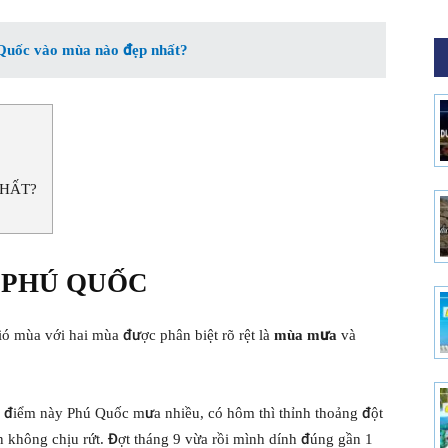
ú Quốc vào mùa nào đẹp nhất?
NHẤT?
Ở PHÚ QUỐC
ió mùa với hai mùa được phân biệt rõ rệt là
mùa mưa
và
 điểm này Phú Quốc mưa nhiều, có hôm thì thỉnh thoảng đột
ần không chịu rứt. Đợt tháng 9 vừa rồi mình dính đúng gần 1