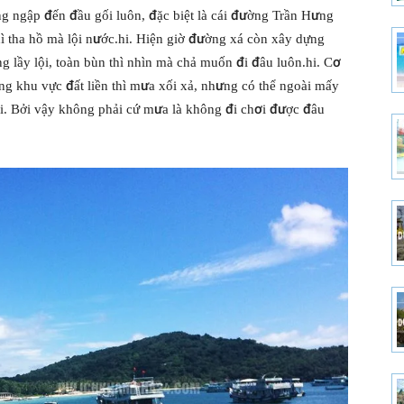
 ngập đến đầu gối luôn, đặc biệt là cái đường Trần Hưng
hì tha hồ mà lội nước.hi. Hiện giờ đường xá còn xây dựng
g lầy lội, toàn bùn thì nhìn mà chả muốn đi đâu luôn.hi. Cơ
rong khu vực đất liền thì mưa xối xả, nhưng có thể ngoài mấy
lại. Bởi vậy không phải cứ mưa là không đi chơi được đâu