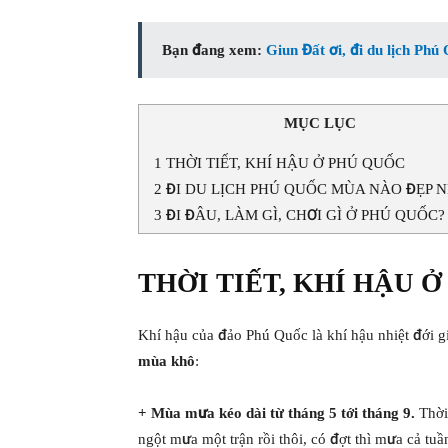
Bạn đang xem:
Giun Đất ơi, đi du lịch Ph
MỤC LỤC
1
THỜI TIẾT, KHÍ HẬU Ở PHÚ QUỐC
2
ĐI DU LỊCH PHÚ QUỐC MÙA NÀO ĐẸP 
3
ĐI ĐÂU, LÀM GÌ, CHƠI GÌ Ở PHÚ QUỐC?
THỜI TIẾT, KHÍ HẬU 
Khí hậu của đảo Phú Quốc là khí hậu nhiệt đới g
mùa khô
:
+ Mùa mưa kéo dài từ tháng 5 tới tháng 9.
Thời
ngột mưa một trận rồi thôi, có đợt thì mưa cả tu