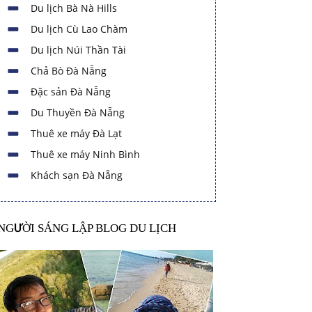
Du lịch Bà Nà Hills
Du lịch Cù Lao Chàm
Du lịch Núi Thần Tài
Chả Bò Đà Nẵng
Đặc sản Đà Nẵng
Du Thuyền Đà Nẵng
Thuê xe máy Đà Lạt
Thuê xe máy Ninh Bình
Khách sạn Đà Nẵng
NGƯỜI SÁNG LẬP BLOG DU LỊCH