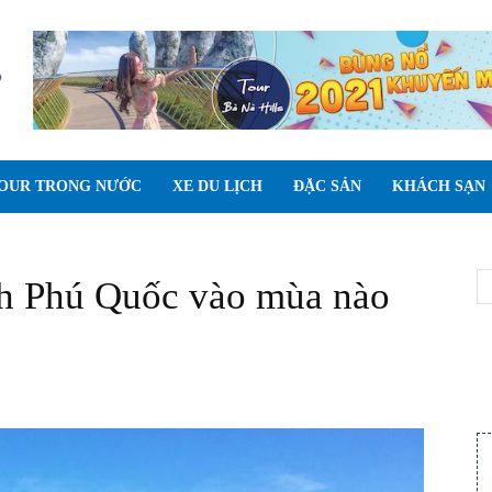
OUR TRONG NƯỚC
XE DU LỊCH
ĐẶC SẢN
KHÁCH SẠN
ịch Phú Quốc vào mùa nào