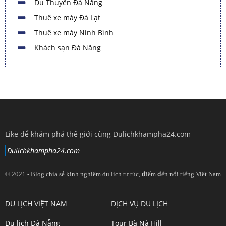
Du Thuyền Đà Nẵng
Thuê xe máy Đà Lạt
Thuê xe máy Ninh Bình
Khách sạn Đà Nẵng
Like để khám phá thế giới cùng Dulichkhampha24.com
Dulichkhampha24.com
© 2021 - Blog chia sẻ kinh nghiệm du lịch tự túc, điểm đến nổi tiếng Việt Nam
View
View
View
View
DU LỊCH VIỆT NAM
DỊCH VỤ DU LỊCH
dulichkhampa24
dulichkhampa24
dulichkhampa24
dulichkhampa24
Du lịch Đà Nẵng
Tour Bà Nà Hill