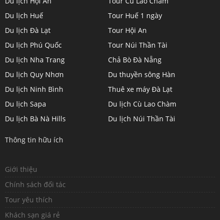
Du lịch Hội An
Tour Cù Lao Chàm
on
on
on
on
Du lịch Huế
Tour Huế 1 ngày
Twitter
LinkedIn
YouTube
Google+
Du lịch Đà Lạt
Tour Hội An
Du lịch Phú Quốc
Tour Núi Thần Tài
Du lịch Nha Trang
Chả Bò Đà Nẵng
Du lịch Quy Nhơn
Du thuyền sông Hàn
Du lịch Ninh Bình
Thuê xe máy Đà Lạt
Du lịch Sapa
Du lịch Cù Lao Chàm
Du lịch Bà Nà Hills
Du lịch Núi Thần Tài
Thông tin hữu ích
Giới thiệu
Chính sách đối tác
Tour yêu thích
Khách sạn giá rẻ