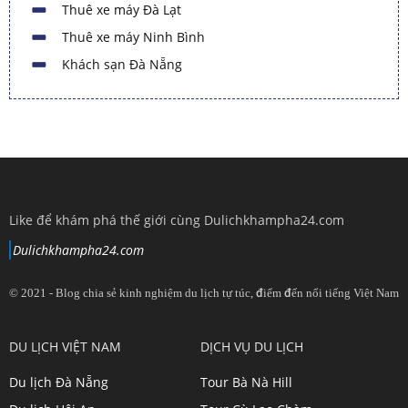
Thuê xe máy Đà Lạt
Thuê xe máy Ninh Bình
Khách sạn Đà Nẵng
Like để khám phá thế giới cùng Dulichkhampha24.com
Dulichkhampha24.com
© 2021 - Blog chia sẻ kinh nghiệm du lịch tự túc, điểm đến nổi tiếng Việt Nam
View
View
View
View
DU LỊCH VIỆT NAM
DỊCH VỤ DU LỊCH
dulichkhampa24
dulichkhampa24
dulichkhampa24
dulichkhampa24
Du lịch Đà Nẵng
Tour Bà Nà Hill
profile
profile
profile
profile