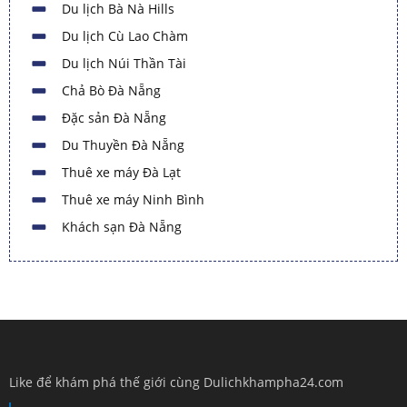
Du lịch Bà Nà Hills
Du lịch Cù Lao Chàm
Du lịch Núi Thần Tài
Chả Bò Đà Nẵng
Đặc sản Đà Nẵng
Du Thuyền Đà Nẵng
Thuê xe máy Đà Lạt
Thuê xe máy Ninh Bình
Khách sạn Đà Nẵng
Like để khám phá thế giới cùng Dulichkhampha24.com