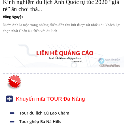
Kinh nghiệm du lịch Anh Quốc tự túc 2020 “giá
rẻ” ăn chơi thả...
Hồng Nguyệt
Nước Anh là một trong những điểm đến thu hút được rất nhiều du khách lựa
chọn nhất Châu âu. Đến với du lịch...
Khuyến mãi TOUR Đà Nẵng
Tour du lịch Cù Lao Chàm
Tour ghép Bà Nà Hills