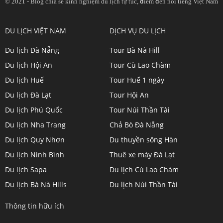
© 2021 - Blog chia sẻ kinh nghiệm du lịch tự túc, điểm đến nổi tiếng Việt Nam
View
View
View
View
DU LỊCH VIỆT NAM
DỊCH VỤ DU LỊCH
dulichkhampa24
dulichkhampa24
dulichkhampa24
dulichkhampa24
Du lịch Đà Nẵng
Tour Bà Nà Hill
profile
profile
profile
profile
Du lịch Hội An
Tour Cù Lao Chàm
on
on
on
on
Du lịch Huế
Tour Huế 1 ngày
Twitter
LinkedIn
YouTube
Google+
Du lịch Đà Lạt
Tour Hội An
Du lịch Phú Quốc
Tour Núi Thần Tài
Du lịch Nha Trang
Chả Bò Đà Nẵng
Du lịch Quy Nhơn
Du thuyền sông Hàn
Du lịch Ninh Bình
Thuê xe máy Đà Lạt
Du lịch Sapa
Du lịch Cù Lao Chàm
Du lịch Bà Nà Hills
Du lịch Núi Thần Tài
Thông tin hữu ích