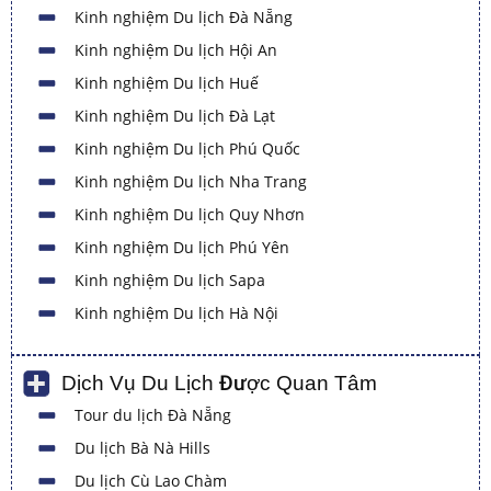
Kinh nghiệm Du lịch Đà Nẵng
Kinh nghiệm Du lịch Hội An
Kinh nghiệm Du lịch Huế
Kinh nghiệm Du lịch Đà Lạt
Kinh nghiệm Du lịch Phú Quốc
Kinh nghiệm Du lịch Nha Trang
Kinh nghiệm Du lịch Quy Nhơn
Kinh nghiệm Du lịch Phú Yên
Kinh nghiệm Du lịch Sapa
Kinh nghiệm Du lịch Hà Nội
Dịch Vụ Du Lịch Được Quan Tâm
Tour du lịch Đà Nẵng
Du lịch Bà Nà Hills
Du lịch Cù Lao Chàm