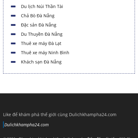
Du lịch Núi Thần Tài
Chả Bò Đà Nẵng
Đặc sản Đà Nẵng
Du Thuyền Đà Nẵng
Thuê xe máy Đà Lạt
Thuê xe máy Ninh Bình
Khách sạn Đà Nẵng
Like để khám phá thế giới cùng Dulichkhampha24.com
Dulichkhampha24.com