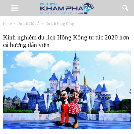
Home
Du lịch Châu Á
Du lịch Hồng Kông
Kinh nghiệm du lịch Hồng Kông tự túc 2020 hơn
cả hướng dẫn viên