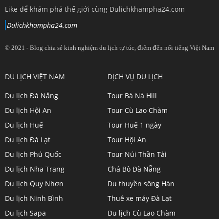
Like để khám phá thế giới cùng Dulichkhampha24.com
Dulichkhampha24.com
© 2021 - Blog chia sẻ kinh nghiệm du lịch tự túc, điểm đến nổi tiếng Việt Nam
View
View
View
View
DU LỊCH VIỆT NAM
DỊCH VỤ DU LỊCH
dulichkhampa24
dulichkhampa24
dulichkhampa24
dulichkhampa24
Du lịch Đà Nẵng
Tour Bà Nà Hill
profile
profile
profile
profile
Du lịch Hội An
Tour Cù Lao Chàm
on
on
on
on
Du lịch Huế
Tour Huế 1 ngày
Twitter
LinkedIn
YouTube
Google+
Du lịch Đà Lạt
Tour Hội An
Du lịch Phú Quốc
Tour Núi Thần Tài
Du lịch Nha Trang
Chả Bò Đà Nẵng
Du lịch Quy Nhơn
Du thuyền sông Hàn
Du lịch Ninh Bình
Thuê xe máy Đà Lạt
Du lịch Sapa
Du lịch Cù Lao Chàm