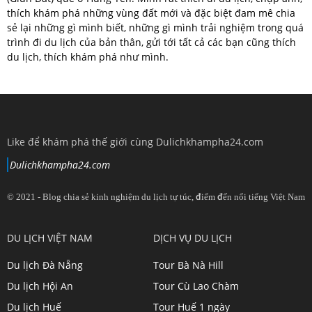
thích khám phá những vùng đất mới và đặc biệt đam mê chia
sẻ lại những gì mình biết, những gì mình trải nghiệm trong quá
trình đi du lịch của bản thân, gửi tới tất cả các bạn cũng thích
du lịch, thích khám phá như mình.
Like để khám phá thế giới cùng Dulichkhampha24.com
Dulichkhampha24.com
© 2021 - Blog chia sẻ kinh nghiệm du lịch tự túc, điểm đến nổi tiếng Việt Nam
View
View
View
View
DU LỊCH VIỆT NAM
DỊCH VỤ DU LỊCH
dulichkhampa24
dulichkhampa24
dulichkhampa24
dulichkhampa24
Du lịch Đà Nẵng
Tour Bà Nà Hill
profile
profile
profile
profile
Du lịch Hội An
Tour Cù Lao Chàm
on
on
on
on
Du lịch Huế
Tour Huế 1 ngày
Twitter
LinkedIn
YouTube
Google+