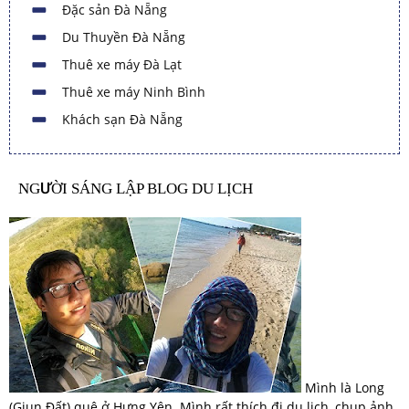
Đặc sản Đà Nẵng
Du Thuyền Đà Nẵng
Thuê xe máy Đà Lạt
Thuê xe máy Ninh Bình
Khách sạn Đà Nẵng
NGƯỜI SÁNG LẬP BLOG DU LỊCH
Mình là Long
(Giun Đất) quê ở Hưng Yên. Mình rất thích đi du lịch, chụp ảnh,