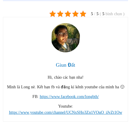
5
/
5
(
5
bình chọn
)
Giun Đất
Hi, chào các bạn nha!
Mình là Long nè. Kết bạn fb và đăng kí kênh youtube của mình ha 🙂
FB:
https://www.facebook.com/longbth/
Youtube:
https://www.youtube.com/channel/UCNxSHo3Zn1VOuO_iJvZt1Ow