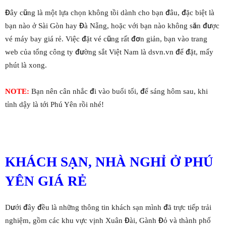
Đây cũng là một lựa chọn không tồi dành cho bạn đâu, đặc biệt là
bạn nào ở Sài Gòn hay Đà Nẵng, hoặc với bạn nào không săn được
vé máy bay giá rẻ. Việc đặt vé cũng rất đơn giản, bạn vào trang
web của tổng công ty đường sắt Việt Nam là dsvn.vn để đặt, mấy
phút là xong.
NOTE:
Bạn nên cân nhắc đi vào buổi tối, để sáng hôm sau, khi
tỉnh dậy là tới Phú Yên rồi nhé!
KHÁCH SẠN, NHÀ NGHỈ Ở PHÚ
YÊN GIÁ RẺ
Dưới đây đều là những thông tin khách sạn mình đã trực tiếp trải
nghiệm, gồm các khu vực vịnh Xuân Đài, Gành Đỏ và thành phố