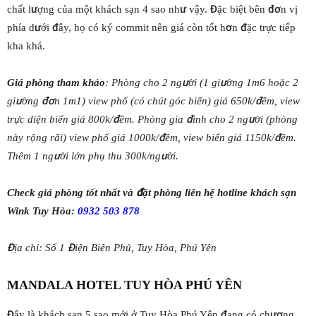
chất lượng của một khách sạn 4 sao như vậy. Đặc biệt bên đơn vị
phía dưới đây, họ có ký commit nên giá còn tốt hơn đặc trực tiếp
kha khá.
Giá phòng tham khảo
: Phòng cho 2 người (1 giường 1m6 hoặc 2
giường đơn 1m1) view phố (có chút góc biển) giá 650k/đêm, view
trực diện biển giá 800k/đêm. Phòng gia đình cho 2 người (phòng
này rộng rãi) view phố giá 1000k/đêm, view biển giá 1150k/đêm.
Thêm 1 người lớn phụ thu 300k/người.
Check giá phòng tốt nhất và đặt phòng liên hệ hotline khách sạn
Wink Tuy Hòa:
0932 503 878
Địa chỉ: Số 1 Điện Biên Phủ, Tuy Hòa, Phú Yên
MANDALA HOTEL TUY HÒA PHÚ YÊN
Đây là khách sạn 5 sao mới ở Tuy Hòa Phú Yên đang có chương