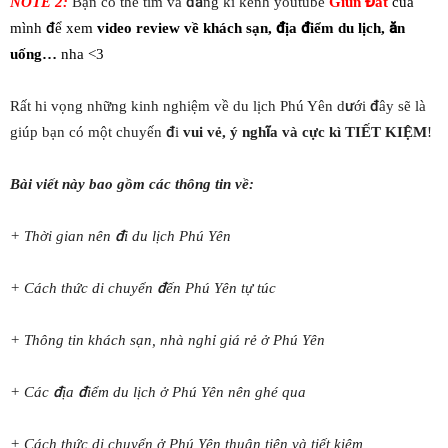
NOTE 2:
Bạn có thể tìm và đăng kí kênh youtube
Giun Đất
của
mình
để xem
video review về khách sạn, địa điểm du lịch, ăn
uống…
nha <3
Rất hi vọng những kinh nghiệm về du lịch Phú Yên dưới đây sẽ là
giúp bạn có một chuyến đi
vui vẻ, ý nghĩa và cực kì TIẾT KIỆM
!
Bài viết này bao gồm các thông tin về:
+ Thời gian nên đi du lịch Phú Yên
+ Cách thức di chuyển đến Phú Yên tự túc
+ Thông tin khách sạn, nhà nghỉ giá rẻ ở Phú Yên
+ Các địa điểm du lịch ở Phú Yên nên ghé qua
+ Cách thức di chuyển ở Phú Yên thuận tiện và tiết kiệm