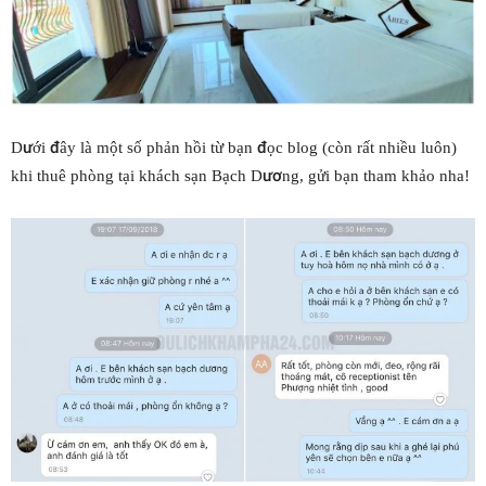
Dưới đây là một số phản hồi từ bạn đọc blog (còn rất nhiều luôn)
khi thuê phòng tại khách sạn Bạch Dương, gửi bạn tham khảo nha!