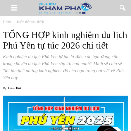
Home
Điểm đến yêu thích
TỔNG HỢP kinh nghiệm du lịch
Phú Yên tự túc 2026 chi tiết
Kinh nghiệm du lịch Phú Yên tự túc là điều các bạn đang cần
trong chuyến du lịch Phú Yên sắp tới của mình? Mình sẽ chia sẻ
"tất tần tật" những kinh nghiệm đó cho bạn trong bài viết về Phú
Yên này.
By
Giun Đất