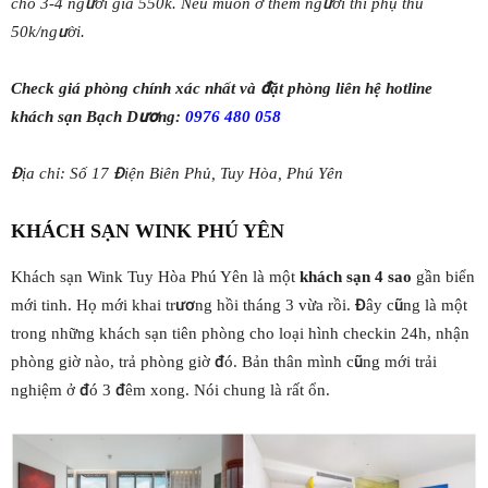
cho 3-4 người giá 550k. Nếu muốn ở thêm người thì phụ thu
50k/người.
Check giá phòng chính xác nhất và đặt phòng liên hệ hotline
khách sạn Bạch Dương:
0976 480 058
Địa chỉ: Số 17 Điện Biên Phủ, Tuy Hòa, Phú Yên
KHÁCH SẠN WINK PHÚ YÊN
Khách sạn Wink Tuy Hòa Phú Yên là một
khách sạn 4 sao
gần biển
mới tinh. Họ mới khai trương hồi tháng 3 vừa rồi. Đây cũng là một
trong những khách sạn tiên phòng cho loại hình checkin 24h, nhận
phòng giờ nào, trả phòng giờ đó. Bản thân mình cũng mới trải
nghiệm ở đó 3 đêm xong. Nói chung là rất ổn.