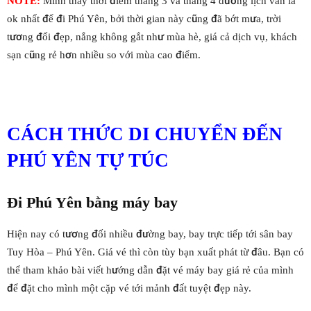
NOTE:
Mình thấy thời điểm tháng 3 và tháng 4 dương lịch vẫn là
ok nhất để đi Phú Yên, bởi thời gian này cũng đã bớt mưa, trời
tương đối đẹp, nắng không gắt như mùa hè, giá cả dịch vụ, khách
sạn cũng rẻ hơn nhiều so với mùa cao điểm.
CÁCH THỨC DI CHUYỂN ĐẾN
PHÚ YÊN TỰ TÚC
Đi Phú Yên bằng máy bay
Hiện nay có tương đối nhiều đường bay, bay trực tiếp tới sân bay
Tuy Hòa – Phú Yên. Giá vé thì còn tùy bạn xuất phát từ đâu. Bạn có
thể tham khảo bài viết hướng dẫn đặt vé máy bay giá rẻ của mình
để đặt cho mình một cặp vé tới mảnh đất tuyệt đẹp này.