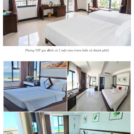
Phòng VIP gia đình có 2 mặt view (view biển và thành phố)