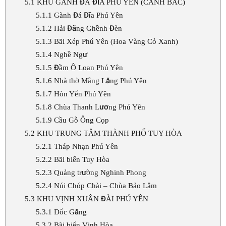
5.1
KHU GÀNH ĐÁ ĐĨA PHÚ YÊN (CÁNH BẮC)
5.1.1
Gành Đá Đĩa Phú Yên
5.1.2
Hải Đăng Ghềnh Đèn
5.1.3
Bãi Xép Phú Yên (Hoa Vàng Cỏ Xanh)
5.1.4
Nghề Ngư
5.1.5
Đầm Ô Loan Phú Yên
5.1.6
Nhà thờ Mằng Lăng Phú Yên
5.1.7
Hòn Yến Phú Yên
5.1.8
Chùa Thanh Lương Phú Yên
5.1.9
Cầu Gỗ Ông Cọp
5.2
KHU TRUNG TÂM THÀNH PHỐ TUY HÒA
5.2.1
Tháp Nhạn Phú Yên
5.2.2
Bãi biển Tuy Hòa
5.2.3
Quảng trường Nghinh Phong
5.2.4
Núi Chóp Chài – Chùa Bảo Lâm
5.3
KHU VỊNH XUÂN ĐÀI PHÚ YÊN
5.3.1
Dốc Găng
5.3.2
Bãi biển Vịnh Hòa