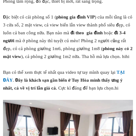
Phòng tắm rộng, đồ đạc, thiết bị mới, rất sang trọng.
Đặc biệt có cái phòng số 1 (
phòng gia đình VIP
) của mỗi tầng là có
3 cửa sổ, 2 mặt view, cả view biển lẫn view thành phố siêu đẹp, có
luôn cả ban công nữa. Bạn nào mà
đi theo gia đình
hoặc
đi 3-4
người
mà ở phòng này thì tuyệt cú mèo! Phòng 2 người cũng rất
đẹp, có cả phòng giường 1m6, phòng giường 1m8 (
phòng này có 2
mặt view
), cả phòng 2 giường 1m2 nữa. Tha hồ mà lựa chọn. hihi
Bạn có thể xem thực tế nhất qua video tự tay mình quay lại
TẠI
ĐÂY
.
Đây là khách sạn gần biển ở Tuy Hòa mình thấy ưng ý
nhất, cả về vị trí lẫn giá cả.
Cực kì đáng để bạn lựa chọn.hi