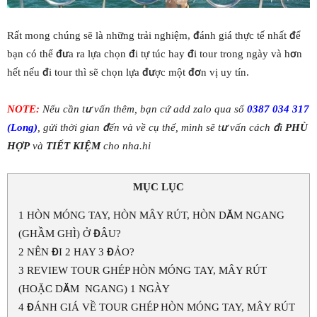
Rất mong chúng sẽ là những trải nghiệm, đánh giá thực tế nhất để
bạn có thể đưa ra lựa chọn đi tự túc hay đi tour trong ngày và hơn
hết nếu đi tour thì sẽ chọn lựa được một đơn vị uy tín.
NOTE:
Nếu cần tư vấn thêm, bạn cứ add zalo qua số
0387 034 317
(Long)
, gửi thời gian đến và về cụ thể, mình sẽ tư vấn cách đi
PHÙ
HỢP
và
TIẾT KIỆM
cho nha.hi
MỤC LỤC
1
HÒN MÓNG TAY, HÒN MÂY RÚT, HÒN DĂM NGANG
(GHẦM GHÌ) Ở ĐÂU?
2
NÊN ĐI 2 HAY 3 ĐẢO?
3
REVIEW TOUR GHÉP HÒN MÓNG TAY, MÂY RÚT
(HOẶC DĂM NGANG) 1 NGÀY
4
ĐÁNH GIÁ VỀ TOUR GHÉP HÒN MÓNG TAY, MÂY RÚT