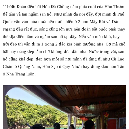
11h00:
Đoàn đến bãi Hòn Đá Chồng nằm phía cuối của Hòn Thơm
để tắm và lặn ngắm san hô. Như mình đã nói đấy, đợt mình đi Phú
Quốc vẫn vào mùa mưa nên nước biển ở 2 hòn Mây Rút và Dăm
Ngang đều rất đục, sóng cũng lớn nữa nên đoàn bắt buộc phải thay
thế địa điểm tắm và ngắm san hô tại đây. Nếu vào mùa khô, hay
trời đẹp thì vẫn đi ra 1 trong 2 đảo kia bình thường nha. Cơ mà chỗ
bãi này cũng đẹp lắm chứ không đùa đâu nha. Nước trong vắt, san
hô cũng khá đẹp, đẹp hơn một số nơi mình đã từng đi như Cù Lao
Chàm ở Quảng Nam, Hòn Sẹo ở Quy Nhơn hay đông đảo hòn Tằm
ở Nha Trang luôn.