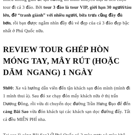
tour đi cả 3 đảo. Bởi
tour 3 đảo là tour VIP, giới hạn 30 người/tàu
lớn, đỡ “tranh giành” với nhiều người, bữa trưa cũng đầy đủ
hơn
, rồi bạn được ngắm nhìn đầy đủ vẻ đẹp của cả 3 đảo đẹp bậc
nhất ở Phú Quốc nữa.
REVIEW TOUR GHÉP HÒN
MÓNG TAY, MÂY RÚT (HOẶC
DĂM NGANG) 1 NGÀY
9h00:
Xe và hướng dẫn viên đến tận khách sạn đón mình (mình đi
1 mình thui à). Sau đó xe chạy đón mấy khách nữa ở thị trấn
Dương Đông, rồi vừa di chuyển dọc đường Trần Hưng Đạo để đến
cảng Bãi Sao
vừa đón khách tại các khách sạn dọc đường đấy. Tất
cả đều MIỄN PHÍ nha.
Tại sao là cảng Bãi Sao? Ở Phú Quốc có 2 mùa mưa và mùa khô,