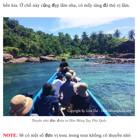
bên kia. Ở chỗ này cũng đẹp lắm nha, có mấy tảng đá thú vị lắm.
Thuyền nhỏ đưa đoàn ra Hòn Móng Tay, Phú Quốc
NOTE:
Sẽ có một số đơn vị tour, trong tour không có thuyền nhỏ