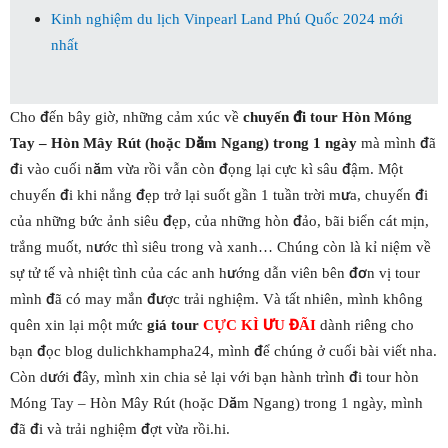
Kinh nghiệm du lịch Vinpearl Land Phú Quốc 2024 mới
nhất
Cho đến bây giờ, những cảm xúc về
chuyến đi tour Hòn Móng
Tay – Hòn Mây Rút (hoặc Dăm Ngang) trong 1 ngày
mà mình đã
đi vào cuối năm vừa rồi vẫn còn đọng lại cực kì sâu đậm. Một
chuyến đi khi nắng đẹp trở lại suốt gần 1 tuần trời mưa, chuyến đi
của những bức ảnh siêu đẹp, của những hòn đảo, bãi biển cát mịn,
trắng muốt, nước thì siêu trong và xanh… Chúng còn là kỉ niệm về
sự tử tế và nhiệt tình của các anh hướng dẫn viên bên đơn vị tour
mình đã có may mắn được trải nghiệm. Và tất nhiên, mình không
quên xin lại một mức
giá tour
CỰC KÌ ƯU ĐÃI
dành riêng cho
bạn đọc blog dulichkhampha24, mình để chúng ở cuối bài viết nha.
Còn dưới đây, mình xin chia sẻ lại với bạn hành trình đi tour hòn
Móng Tay – Hòn Mây Rút (hoặc Dăm Ngang) trong 1 ngày, mình
đã đi và trải nghiệm đợt vừa rồi.hi.