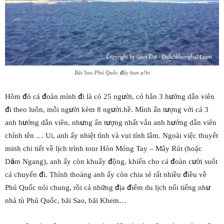
Bãi Sao Phú Quốc đấy bạn ạ!hi
Hôm đó cả đoàn mình đi là có 25 người, có hẳn 3 hướng dẫn viên
đi theo luôn, mỗi người kèm 8 người.hề. Mình ấn tượng với cả 3
anh hướng dẫn viên, nhưng ấn tượng nhất vẫn anh hướng dẫn viên
chính tên … Ui, anh ấy nhiệt tình và vui tính lắm. Ngoài việc thuyết
minh chi tiết về lịch trình tour Hòn Móng Tay – Mây Rút (hoặc
Dăm Ngang), anh ấy còn khuấy động, khiến cho cả đoàn cười suốt
cả chuyến đi. Thỉnh thoảng anh ấy còn chia sẻ rất nhiều điều về
Phú Quốc nói chung, rồi cả những địa điểm du lịch nổi tiếng như
nhà tù Phú Quốc, bãi Sao, bãi Khem…