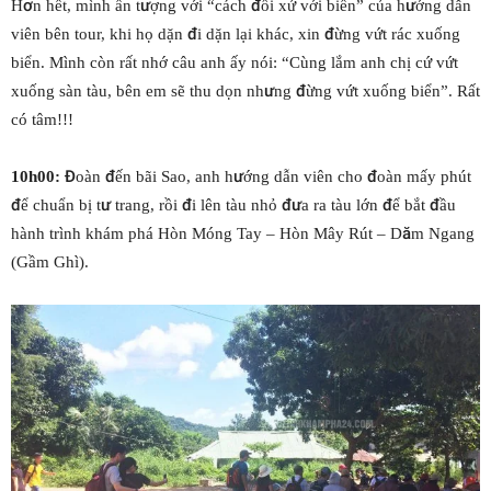
Hơn hết, mình ấn tượng với “cách đối xử với biển” của hướng dẫn
viên bên tour, khi họ dặn đi dặn lại khác, xin đừng vứt rác xuống
biển. Mình còn rất nhớ câu anh ấy nói: “Cùng lắm anh chị cứ vứt
xuống sàn tàu, bên em sẽ thu dọn nhưng đừng vứt xuống biển”. Rất
có tâm!!!
10h00:
Đoàn đến bãi Sao, anh hướng dẫn viên cho đoàn mấy phút
để chuẩn bị tư trang, rồi đi lên tàu nhỏ đưa ra tàu lớn để bắt đầu
hành trình khám phá Hòn Móng Tay – Hòn Mây Rút – Dăm Ngang
(Gầm Ghì).