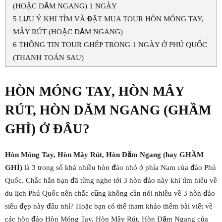
(HOẶC DĂM NGANG) 1 NGÀY
5
LƯU Ý KHI TÌM VÀ ĐẶT MUA TOUR HÒN MÓNG TAY,
MÂY RÚT (HOẶC DĂM NGANG)
6
THÔNG TIN TOUR GHÉP TRONG 1 NGÀY Ở PHÚ QUỐC
(THANH TOÁN SAU)
HÒN MÓNG TAY, HÒN MÂY
RÚT, HÒN DĂM NGANG (GHẦM
GHÌ) Ở ĐÂU?
Hòn Móng Tay, Hòn Mây Rút, Hòn Dăm Ngang (hay GHẦM
GHÌ)
là 3 trong số khá nhiều hòn đảo nhỏ ở phía Nam của đảo Phú
Quốc. Chắc hẳn bạn đã từng nghe tới 3 hòn đảo này khi tìm hiểu về
du lịch Phú Quốc nên chắc cũng không cần nói nhiều về 3 hòn đảo
siêu đẹp này đâu nhỉ? Hoặc bạn có thể tham khảo thêm bài viết về
các hòn đảo Hòn Móng Tay, Hòn Mây Rút, Hòn Dăm Ngang của