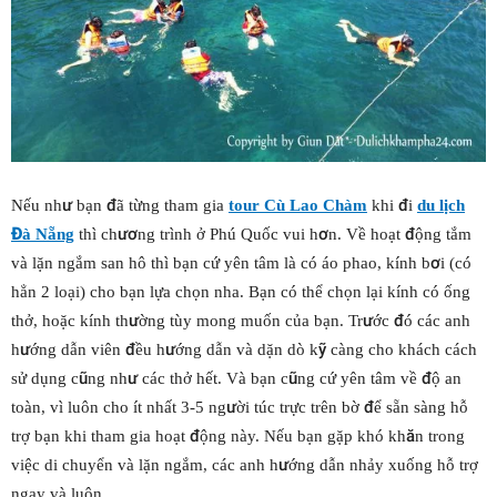
Nếu như bạn đã từng tham gia
tour Cù Lao Chàm
khi đi
du lịch
Đà Nẵng
thì chương trình ở Phú Quốc vui hơn. Về hoạt động tắm
và lặn ngắm san hô thì bạn cứ yên tâm là có áo phao, kính bơi (có
hẳn 2 loại) cho bạn lựa chọn nha. Bạn có thể chọn lại kính có ống
thở, hoặc kính thường tùy mong muốn của bạn. Trước đó các anh
hướng dẫn viên đều hướng dẫn và dặn dò kỹ càng cho khách cách
sử dụng cũng như các thở hết. Và bạn cũng cứ yên tâm về độ an
toàn, vì luôn cho ít nhất 3-5 người túc trực trên bờ để sẵn sàng hỗ
trợ bạn khi tham gia hoạt động này. Nếu bạn gặp khó khăn trong
việc di chuyển và lặn ngắm, các anh hướng dẫn nhảy xuống hỗ trợ
ngay và luôn.