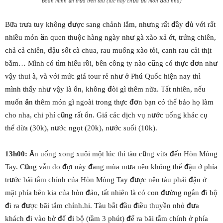
Đoàn mình ăn trưa trên tàu (lúc này chưa đủ món đâu nhá)
Bữa trưa tuy không được sang chảnh lắm, nhưng rất đầy đủ với rất
nhiều món ăn quen thuộc hàng ngày như gà xào xả ớt, trứng chiên,
chả cả chiên, đậu sốt cà chua, rau muống xào tỏi, canh rau cải thịt
bằm… Mình có tìm hiểu rồi, bên công ty nào cũng có thực đơn như
vậy thui à, và với mức giá tour rẻ như ở Phú Quốc hiện nay thì
mình thấy như vậy là ổn, không đòi gì thêm nữa. Tất nhiên, nếu
muốn ăn thêm món gì ngoài trong thực đơn bạn có thể bảo họ làm
cho nha, chi phí cũng rất ổn. Giá các dịch vụ nước uống khác cụ
thể dừa (30k), nước ngọt (20k), nước suối (10k).
13h00:
Ăn uống xong xuôi một lúc thì tàu cũng vừa đến Hòn Móng
Tay. Cũng vẫn do đợt này đang mùa mưa nên không thể đậu ở phía
trước bãi tắm chính của Hòn Móng Tay được nên tàu phải đậu ở
mặt phía bên kia của hòn đảo, tất nhiên là có con đường ngắn đi bộ
đi ra được bãi tắm chính.hi. Tàu bắt đầu điều thuyền nhỏ đưa
khách đi vào bờ để đi bộ (tầm 3 phút) để ra bãi tắm chính ở phía