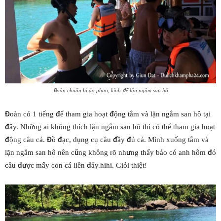
Đoàn chuẩn bị áo phao, kính để lặn ngắm san hô
Đoàn có 1 tiếng để tham gia hoạt động tắm và lặn ngắm san hô tại
đây. Những ai không thích lặn ngắm san hô thì có thể tham gia hoạt
động câu cá. Đồ đạc, dụng cụ câu đầy đủ cả. Mình xuống tắm và
lặn ngắm san hô nên cũng không rõ nhưng thấy bảo có anh hôm đó
câu được mấy con cá liền đấy.hihi. Giỏi thiệt!