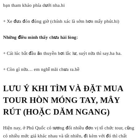
bạn tham khảo phía dưới nha.hi
+ Xe đưa đón đúng giờ (chính xác là sớm hơn mấy phút.hi)
Những điều mình thấy chưa hài lòng:
+ Cái lúc bắt đầu ăn thuyền hơi lắc lư, suýt nữa thì say.ha ha.
+ Còn gì nữa… em nghĩ mãi chưa ra.hề
LƯU Ý KHI TÌM VÀ ĐẶT MUA
TOUR HÒN MÓNG TAY, MÂY
RÚT (HOẶC DĂM NGANG)
Hiện nay, ở Phú Quốc có tương đối nhiều đơn vị tổ chức tour, cũng
có nhiều mức giá khác nhau và tất nhiên, đi kèm với đó thì chất