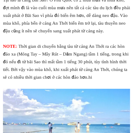
đợt mình đi là vào cuối mùa mưa nên tất cả các tàu du lịch đều phải
xuất phát ở Bãi Sao vì phía đó biển êm hơn, dễ dàng neo đậu. Vào
mùa khô, phía bến ở cảng An Thới biển êm trở lại, tàu thuyền neo
đậu cũng ít nên sẽ chuyển sang xuất phát từ cảng này.
NOTE:
Thời gian di chuyển bằng tàu từ cảng An Thới ra các hòn
đảo xa (Móng Tay – Mây Rút – Dăm Ngang) tầm 1 tiếng, trong khi
đó nếu đi từ bãi Sao thì mất tầm 1 tiếng 30 phút, tùy tình hình thời
tiết. Bởi vậy vào mùa khô, khi xuất phát từ cảng An Thới, chúng ta
sẽ có nhiều thời gian chơi ở các hòn đảo hơn.hi