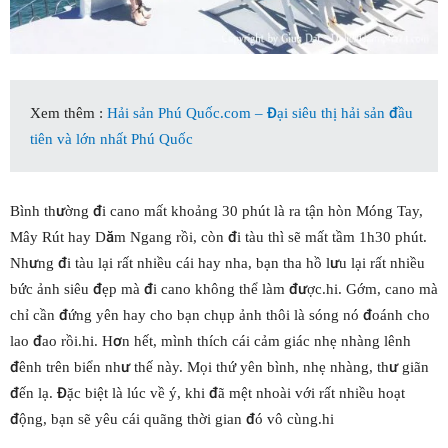
Xem thêm :
Hải sản Phú Quốc.com – Đại siêu thị hải sản đầu
tiên và lớn nhất Phú Quốc
Bình thường đi cano mất khoảng 30 phút là ra tận hòn Móng Tay,
Mây Rút hay Dăm Ngang rồi, còn đi tàu thì sẽ mất tầm 1h30 phút.
Nhưng đi tàu lại rất nhiều cái hay nha, bạn tha hồ lưu lại rất nhiều
bức ảnh siêu đẹp mà đi cano không thể làm được.hi. Gớm, cano mà
chỉ cần đứng yên hay cho bạn chụp ảnh thôi là sóng nó đoánh cho
lao đao rồi.hi. Hơn hết, mình thích cái cảm giác nhẹ nhàng lênh
đênh trên biển như thế này. Mọi thứ yên bình, nhẹ nhàng, thư giãn
đến lạ. Đặc biệt là lúc về ý, khi đã mệt nhoài với rất nhiều hoạt
động, bạn sẽ yêu cái quãng thời gian đó vô cùng.hi