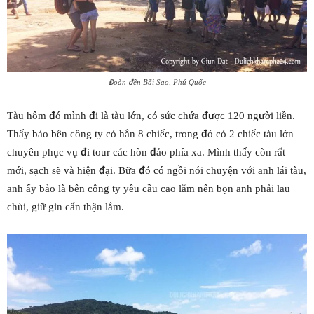
Đoàn đến Bãi Sao, Phú Quốc
Tàu hôm đó mình đi là tàu lớn, có sức chứa được 120 người liền.
Thấy bảo bên công ty có hẳn 8 chiếc, trong đó có 2 chiếc tàu lớn
chuyên phục vụ đi tour các hòn đảo phía xa. Mình thấy còn rất
mới, sạch sẽ và hiện đại. Bữa đó có ngồi nói chuyện với anh lái tàu,
anh ấy bảo là bên công ty yêu cầu cao lắm nên bọn anh phải lau
chùi, giữ gìn cẩn thận lắm.