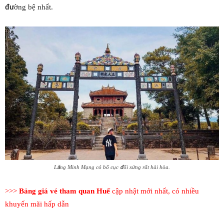
đường bệ nhất.
Lăng Minh Mạng có bố cục đối xứng rất hài hòa.
>>>
Bảng giá vé tham quan Huế
cập nhật mới nhất, có nhiều
khuyến mãi hấp dẫn