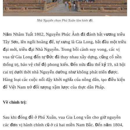
Nhà Nguyễn chọn Phú Xuân làm kinh đô.
Năm Nhâm Tuất 1802, Nguyễn Phúc Ánh đã đánh bắt vương triều
Tây Sơn, lên ngôi hoàng đế, tự xưng là Gia Long, bắt đầu một triều
đại mới, triều đại Nhà Nguyễn. Trong bối cảnh suy vong, các vị
vua từ Gia Long đến tự Đức đã thay nhau xây dựng, cũng cố nền
thống trị, bảo vệ chế độ phong kiến. Đến nửa đầu thế kỷ 19, xã hội
cai trị dưới thời nhà Nguyễn dường như không phát triển được.
Hàng loạt các cuộc nổi dậy khởi nghĩa của nông dân, tạo điều kiện
để Việt Nam trở đối tượng xậm lược của thực dân Pháp.
Về chính trị:
Sau khi đóng đô ở Phú Xuân, vua Gia Long vẫn cho giữ nguyên
các đơn vị hành chính cũ ở cả hai miền Nam Bắc. Đến năm 1804,