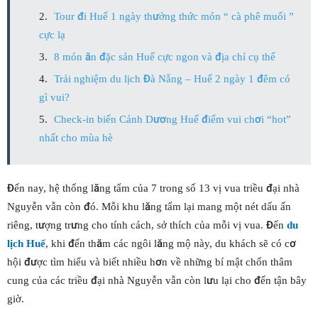
Tour đi Huế 1 ngày thưởng thức món “ cà phê muối ”
cực lạ
8 món ăn đặc sản Huế cực ngon và địa chỉ cụ thể
Trải nghiệm du lịch Đà Nẵng – Huế 2 ngày 1 đêm có
gì vui?
Check-in biển Cảnh Dương Huế điểm vui chơi “hot”
nhất cho mùa hè
Đến nay, hệ thống lăng tẩm của 7 trong số 13 vị vua triều đại nhà
Nguyễn vẫn còn đó. Mỗi khu lăng tẩm lại mang một nét dấu ấn
riêng, tượng trưng cho tính cách, sở thích của mỗi vị vua. Đến
du
lịch Huế
, khi đến thăm các ngôi lăng mộ này, du khách sẽ có cơ
hội được tìm hiểu và biết nhiều hơn về những bí mật chốn thâm
cung của các triều đại nhà Nguyễn vẫn còn lưu lại cho đến tận bây
giờ.