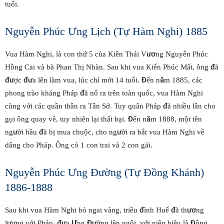
tuổi.
Nguyễn Phúc Ưng Lịch (Tự Hàm Nghi) 1885
Vua Hàm Nghi, là con thứ 5 của Kiên Thái Vương Nguyễn Phúc
Hồng Cai và bà Phan Thị Nhàn. Sau khi vua Kiến Phúc Mất, ông đã
được đưa lên làm vua, lúc chỉ mới 14 tuổi. Đến năm 1885, các
phong trào kháng Pháp đã nổ ra trên toàn quốc, vua Hàm Nghi
cùng với các quần thần ra Tân Sở. Tuy quân Pháp đã nhiều lần cho
gọi ông quay về, tuy nhiên lại thất bại. Đến năm 1888, một tên
người hầu đã bị mua chuộc, cho người ra bắt vua Hàm Nghi về
dâng cho Pháp. Ông có 1 con trai và 2 con gái.
Nguyễn Phúc Ưng Đường (Tự Đồng Khánh)
1886-1888
Sau khi vua Hàm Nghi bỏ ngai vàng, triều đình Huế đã thương
lượng với Pháp, đưa Ưng Đường lên ngôi, với niên hiệu là Đồng