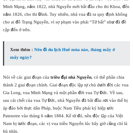
Minh Mạng, năm 1822, nhà Nguyễn mới bắt đầu cho thi Khoa, đến
năm 1826, cho thi Đình. Tuy nhiên, nhà vua đã ra quy định không
cho ai đỗ Trạng Nguyễn, vì sợ phạm vào phải “Tứ bất” như đã đề
cập đến ở trên.
Xem thêm :
Nên đi du lịch Huế mùa nào, tháng mấy ở
mấy ngày?
Nói về các giai đoạn của
triều đại nhà Nguyễn
, có thể phân chia
thành 2 giai đoạn chính. Giai đoạn độc lập tự chủ dưới đời các vua
Gia Long, vua Minh Mạng và một phần đời vua Tự Đức. Về sau,
sau cái chết của vua Tự Đức, nhà Nguyễn đã bắt đầu rơi vào thế bị
áp đảo bởi thực dân Pháp, buộc Nam Tiều phải ký hiệp ước
Patenotre vào tháng 6 năm 1884. Kể từ đó, nền độc lập của Việt
Nam bị tước đoạn, các vị vua triều Nguyễn lúc bây giờ cũng chỉ là
bù nhìn.