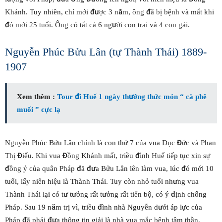
Khánh. Tuy nhiên, chỉ mới được 3 năm, ông đã bị bệnh và mất khi
đó mới 25 tuổi. Ông có tất cả 6 người con trai và 4 con gái.
Nguyễn Phúc Bửu Lân (tự Thành Thái) 1889-
1907
Xem thêm :
Tour đi Huế 1 ngày thưởng thức món “ cà phê
muối ” cực lạ
Nguyễn Phúc Bửu Lân chính là con thứ 7 của vua Dục Đức và Phan
Thị Điểu. Khi vua Đồng Khánh mất, triều đình Huế tiếp tục xin sự
đồng ý của quân Pháp đã đưa Bửu Lân lên làm vua, lúc đó mới 10
tuổi, lấy niên hiệu là Thành Thái. Tuy còn nhỏ tuổi nhưng vua
Thành Thái lại có tư tưởng rất tưởng rất tiến bộ, có ý định chống
Pháp. Sau 19 năm trị vì, triều đình nhà Nguyễn dưới áp lực của
Pháp đã phải đưa thông tin giải là nhà vua mắc bệnh tâm thần,