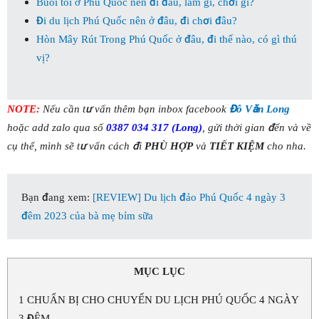
Buổi tối ở Phú Quốc nên đi đâu, làm gì, chơi gì?
Đi du lịch Phú Quốc nên ở đâu, đi chơi đâu?
Hòn Mây Rút Trong Phú Quốc ở đâu, đi thế nào, có gì thú
vị?
NOTE:
Nếu cần tư vấn thêm bạn inbox facebook
Đỗ Văn Long
hoặc add zalo qua số
0387 034 317 (Long)
, gửi thời gian đến và về
cụ thể, mình sẽ tư vấn cách đi
PHÙ HỢP
và
TIẾT KIỆM
cho nha.
Bạn đang xem:
[REVIEW] Du lịch đảo Phú Quốc 4 ngày 3
đêm 2023 của bà mẹ bỉm sữa
MỤC LỤC
1
CHUẨN BỊ CHO CHUYẾN DU LỊCH PHÚ QUỐC 4 NGÀY
3 ĐÊM