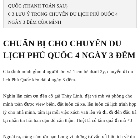
QUỐC (THANH TOÁN SAU)
6
3 LƯU Ý TRONG CHUYẾN DU LỊCH PHÚ QUỐC 4
NGÀY 3 ĐÊM CỦA MÌNH
CHUẨN BỊ CHO CHUYẾN DU
LỊCH PHÚ QUỐC 4 NGÀY 3 ĐÊM
Gia đình mình gồm 4 người lớn và 1 em bé dưới 2y, chuyến đi du
lịch Phú Quốc kéo dài 4 ngày 3 đêm.
Nghìn lần cảm ơn đến cô gái Thùy Linh, đặt vé mb và phòng cho
mình toàn được view biển, đặt luôn cả xe, lên luôn cả lịch trình hợp
lý cho nhà mình, túm lại mỗi việc xách vali lên và đi, đi đến đâu bả
lại nhắn tin hỏi han dặn dò cẩn thận. Thiệt là có tâm quá đi mà <3
Ngoài ra, cũng cảm ơn bạn Long vì những tư vấn rất hữu ích về du