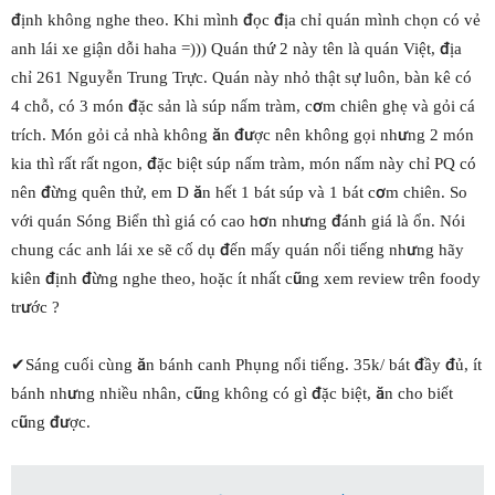
định không nghe theo. Khi mình đọc địa chỉ quán mình chọn có vẻ
anh lái xe giận dỗi haha =))) Quán thứ 2 này tên là quán Việt, địa
chỉ 261 Nguyễn Trung Trực. Quán này nhỏ thật sự luôn, bàn kê có
4 chỗ, có 3 món đặc sản là súp nấm tràm, cơm chiên ghẹ và gỏi cá
trích. Món gỏi cả nhà không ăn được nên không gọi nhưng 2 món
kia thì rất rất ngon, đặc biệt súp nấm tràm, món nấm này chỉ PQ có
nên đừng quên thử, em D ăn hết 1 bát súp và 1 bát cơm chiên. So
với quán Sóng Biển thì giá có cao hơn nhưng đánh giá là ổn. Nói
chung các anh lái xe sẽ cố dụ đến mấy quán nổi tiếng nhưng hãy
kiên định đừng nghe theo, hoặc ít nhất cũng xem review trên foody
trước ?
✔Sáng cuối cùng ăn bánh canh Phụng nổi tiếng. 35k/ bát đầy đủ, ít
bánh nhưng nhiều nhân, cũng không có gì đặc biệt, ăn cho biết
cũng được.