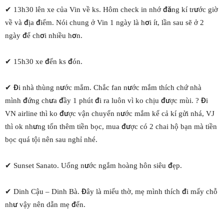
✔ 13h30 lên xe của Vin về ks. Hôm check in nhớ đăng kí trước giờ
về và địa điểm. Nói chung ở Vin 1 ngày là hơi ít, lần sau sẽ ở 2
ngày để chơi nhiều hơn.
✔ 15h30 xe đến ks đón.
✔ Đi nhà thùng nước mắm. Chắc fan nước mắm thích chứ nhà
mình đứng chưa đầy 1 phút đi ra luôn vì ko chịu được mùi. ? Đi
VN airline thì ko được vận chuyển nước mắm kể cả kí gửi nhá, VJ
thì ok nhưng tốn thêm tiền bọc, mua được có 2 chai hộ bạn mà tiền
bọc quá tội nên sau nghỉ nhé.
✔ Sunset Sanato. Uống nước ngắm hoàng hôn siêu đẹp.
✔ Dinh Cậu – Dinh Bà. Đây là miếu thờ, mẹ mình thích đi mấy chỗ
như vậy nên dẫn mẹ đến.