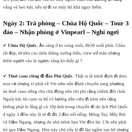
vắng vẻ heo hút, nếu tự đi xe máy thì khá nguy hiểm.
Ngày 2: Trả phòng – Chùa Hộ Quốc – Tour 3
đảo – Nhận phòng ở Vinpearl – Nghỉ ngơi
✔
Chùa Hộ Quốc
. Ăn sáng ở ks xong xuôi, 8h30 xuất phát. Chùa
rất đẹp, từ trên cao nhìn thẳng xuống biển, view mĩ mãn nhưng
thêm người vào là ngược sáng ko thấy gì ?
✔
Thuê cano riêng đi đảo Phú Quốc
. Thật ra là mình định đi theo
tour cơ nhưng vì phải về Vin sớm nên đành chuyển sang phương
án thuê cano riêng cho chủ động nên chi phí cũng chênh đôi chút.
Ngoài bác lái cano ra thì có hướng dẫn viên đi kèm nên cũng
không phải lo lắng gì cả. Dự tính trong chuyến đi du lịch Phú Quốc
4 ngày 3 đêm này là sẽ đi đủ 3 đảo nổi tiếng: Móng Tay, Mây Rút
và Dăm Ngang, nhưng do nhà mình hẹn Vin đón lúc 13h nên phải
bỏ qua Dăm Ngang. Hòn này chủ yếu là để lặn ngắm san hô nhưng