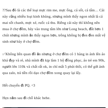
??Sau đó là các thể loại mực rim me, mực ống, cá sốt, cá tẩm… Cái
này cũng nhiều loại kinh khủng, nhưng mình thấy ngon nhất là cá
mai sốt chanh, mực xé, ruốc cá thu. Riêng cái này thì không nên
mua ở chợ đêm, hãy vào trung tâm lớn như Long beach, đắt hơn 1
chút nhưng mình ăn thấy ngon hơn, trông không bị đen đen mất vệ
sinh như bày ở chợ đêm.
✅Không liên quan đồ ăn nhưng ở chợ đêm có 1 hàng in ảnh lên áo
khá đẹp và rẻ, nhà mình đã kịp làm 1 bộ đồng phục, áo trẻ em 90k,
người lớn 110k và chất rất ok, in chỉ mất 5 phút thôi, có thể gửi ảnh
qua zalo, trả tiền rồi dạo chợ đêm xong quay lại lấy.
Hết chuyến đi PQ. <3
Hẹn năm sau đi chỗ khác hehe.