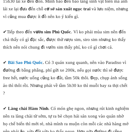
15h30 lái xe đến đón. Mình bảo đến bảo tàng sinh vật biển mà anh
lái xe lại đưa đến chỗ
cơ sở sản xuất ngọc trai
và lưu niệm, nhưng
vì cũng mua được ít đồ nên ko ý kiến gì.
✔Tiếp theo đến
vườn sim Phú Quốc
. Vì ko phải mùa sim nên đến
chả thấy có gì đặc sắc, được thử rượu sim, siro sim nhưng ko thấy
thích nên nói chung đi vườn sim thấy phí, ko có gì chơi cả.
✔
Bãi Sao Phú Quốc
.
Có 3 quán xung quanh, nên vào Paradiso vì
đường đi bằng phẳng, phí gửi xe 200k, nếu gọi nước thì sẽ được
free hết, nước uống cũng ko đắt, tầm 50k thôi. Đẹp, chụp ảnh sống
ảo thì thôi rồi. Nhưng phải về tầm 5h30 ko thì muỗi bay ra thịt chết
?
✔
Làng chài Hàm Ninh
. Có món ghẹ ngon, nhưng rút kinh nghiệm
nên ra làng chài từ sớm, tự ra bè chọn hải sản xong vào quán nhờ
họ chế biến thì mới rẻ, nhà mình ra muộn còn mỗi các nhà hàng mở
nên phải ăn, vừa đắt vừa ko thấy ngon. Hơn nữa đường đi cũng