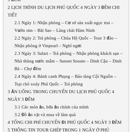
2
LỊCH TRÌNH DU LỊCH PHÚ QUỐC 4 NGÀY 3 ĐÊM CHI
TIẾT
2.1
Ngày 1: Nhận phòng – Cơ sở sản xuất ngọc trai –
Vườn sim – Bãi Sao – Làng chài Hàm Ninh
2.2
Ngày 2: Trả phòng – Chùa Hộ Quốc – Tour 3 đảo –
Nhận phòng ở Vinpearl – Nghỉ ngơi
2.3
Ngày 3: Safari – Trả phòng – Nhận phòng khách sạn –
Nhà thùng nước mắm – Sunset Sonato – Dinh Cậu – Dinh
Bà – Chợ đêm
2.4
Ngày 4: Bánh canh Phụng – Bảo tàng Cội Nguồn –
Trại chó xoáy Phú Quốc – Trả phòng
3
ĂN UỐNG TRONG CHUYẾN DU LỊCH PHÚ QUỐC 4
NGÀY 3 ĐÊM
3.1
Các món ăn, bữa ăn chính của mình
3.2
Đồ ăn vặt và mua về làm quà
4
TỔNG CHI PHÍ CHUYẾN ĐI PHÚ QUỐC 4 NGÀY 3 ĐÊM
5
THÔNG TIN TOUR GHÉP TRONG 1 NGÀY Ở PHÚ