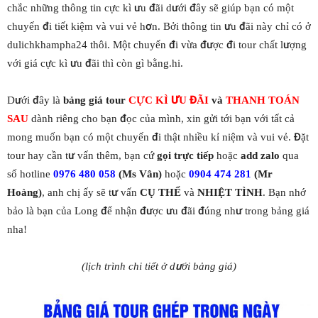
chắc những thông tin cực kì ưu đãi dưới đây sẽ giúp bạn có một
chuyến đi tiết kiệm và vui vẻ hơn. Bởi thông tin ưu đãi này chỉ có ở
dulichkhampha24 thôi. Một chuyến đi vừa được đi tour chất lượng
với giá cực kì ưu đãi thì còn gì bằng.hi.
Dưới đây là
bảng giá tour
CỰC KÌ ƯU ĐÃI
và
THANH TOÁN
SAU
dành riêng cho bạn đọc của mình, xin gửi tới bạn với tất cả
mong muốn bạn có một chuyến đi thật nhiều kỉ niệm và vui vẻ. Đặt
tour hay cần tư vấn thêm, bạn cứ
gọi trực tiếp
hoặc
add zalo
qua
số hotline
0976 480 058
(Ms Vân)
hoặc
0904 474 281
(Mr
Hoàng)
, anh chị ấy sẽ tư vấn
CỤ THỂ
và
NHIỆT TÌNH
. Bạn nhớ
bảo là bạn của Long để nhận được ưu đãi đúng như trong bảng giá
nha!
(lịch trình chi tiết ở dưới bảng giá)