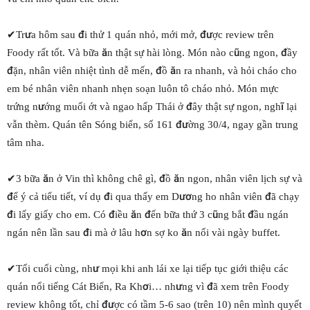
✔Trưa hôm sau đi thử 1 quán nhỏ, mới mở, được review trên
Foody rất tốt. Và bữa ăn thật sự hài lòng. Món nào cũng ngon, đầy
đặn, nhân viên nhiệt tình dễ mến, đồ ăn ra nhanh, và hỏi cháo cho
em bé nhân viên nhanh nhẹn soạn luôn tô cháo nhỏ. Món mực
trứng nướng muối ớt và ngao hấp Thái ở đây thật sự ngon, nghĩ lại
vẫn thèm. Quán tên Sóng biển, số 161 đường 30/4, ngay gần trung
tâm nha.
✔3 bữa ăn ở Vin thì không chê gì, đồ ăn ngon, nhân viên lịch sự và
để ý cả tiểu tiết, ví dụ đi qua thấy em Dương ho nhân viên đã chạy
đi lấy giấy cho em. Có điều ăn đến bữa thứ 3 cũng bắt đầu ngán
ngán nên lần sau đi mà ở lâu hơn sợ ko ăn nổi vài ngày buffet.
✔Tối cuối cùng, như mọi khi anh lái xe lại tiếp tục giới thiệu các
quán nổi tiếng Cát Biển, Ra Khơi… nhưng vì đã xem trên Foody
review không tốt, chỉ được có tầm 5-6 sao (trên 10) nên mình quyết