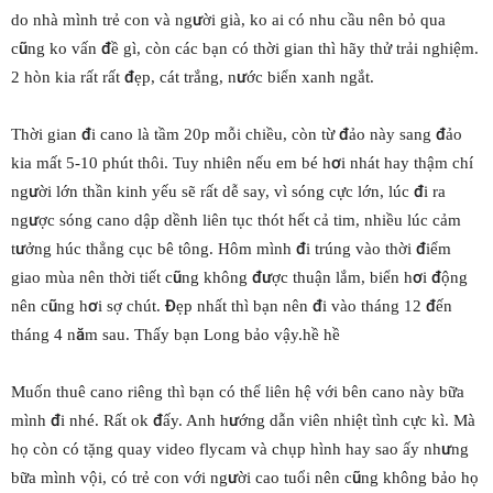
do nhà mình trẻ con và người già, ko ai có nhu cầu nên bỏ qua
cũng ko vấn đề gì, còn các bạn có thời gian thì hãy thử trải nghiệm.
2 hòn kia rất rất đẹp, cát trắng, nước biển xanh ngắt.
Thời gian đi cano là tầm 20p mỗi chiều, còn từ đảo này sang đảo
kia mất 5-10 phút thôi. Tuy nhiên nếu em bé hơi nhát hay thậm chí
người lớn thần kinh yếu sẽ rất dễ say, vì sóng cực lớn, lúc đi ra
ngược sóng cano dập dềnh liên tục thót hết cả tim, nhiều lúc cảm
tưởng húc thẳng cục bê tông. Hôm mình đi trúng vào thời điểm
giao mùa nên thời tiết cũng không được thuận lắm, biển hơi động
nên cũng hơi sợ chút. Đẹp nhất thì bạn nên đi vào tháng 12 đến
tháng 4 năm sau. Thấy bạn Long bảo vậy.hề hề
Muốn thuê cano riêng thì bạn có thể liên hệ với bên cano này bữa
mình đi nhé. Rất ok đấy. Anh hướng dẫn viên nhiệt tình cực kì. Mà
họ còn có tặng quay video flycam và chụp hình hay sao ấy nhưng
bữa mình vội, có trẻ con với người cao tuổi nên cũng không bảo họ