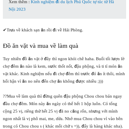
Xem thêm :
Kinh nghiệm đi du lịch Phú Quốc tự túc từ Hà
Nội 2023
✔Trưa về khách sạn ăn rồi đi về Hải Phòng.
Đồ ăn vặt và mua về làm quà
Tuy nhiên đồ ăn vặt ở đây thì ngon khỏi chê haha. Buổi tối lượn lờ
chợ đêm ăn nào là kem, nước thốt nốt, đậu phộng, và ti tỉ món ăn
vặt khác. Kinh nghiệm nếu đi chợ đêm thì trước đó ăn ít thôi, mình
hối hận vì ăn no nên đến chợ ăn không được nhiều ;)))
??Mua về làm quà thì đừng quên đậu phộng Chou chou bán ngay
đầu chợ đêm. Món này ăn ngày có thể hết 1 hộp luôn. Có tổng
cộng 25 vị, riêng thử hết 25 vị đã no căng rốn, nhưng với mình
ngon nhất là vị phô mai, me, dừa. Nhớ mua Chou chou vì vào bên
trong có Chou chou s ( khác mỗi chữ s =)), đấy là hàng khác nha).