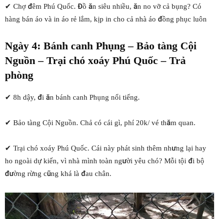
✔ Chợ đêm Phú Quốc. Đồ ăn siêu nhiều, ăn no vỡ cả bụng? Có
hàng bán áo và in áo rẻ lắm, kịp in cho cả nhà áo đồng phục luôn
Ngày 4: Bánh canh Phụng – Bảo tàng Cội
Nguồn – Trại chó xoáy Phú Quốc – Trả
phòng
✔ 8h dậy, đi ăn bánh canh Phụng nổi tiếng.
✔ Bảo tàng Cội Nguồn. Chả có cái gì, phí 20k/ vé thăm quan.
✔ Trại chó xoáy Phú Quốc. Cái này phát sinh thêm nhưng lại hay
ho ngoài dự kiến, vì nhà mình toàn người yêu chó? Mỗi tội đi bộ
đường rừng cũng khá là đau chân.