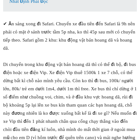
Nhất Định Phải Đọc
✔ Ăn sáng xong đi Safari. Chuyến xe đầu tiên đến Safari là 9h nên
phải có mặt ở sảnh trước tầm 5p nha, ko thì 45p sau mới có chuyến
tiếp theo. Safari gồm 2 khu: khu động vật bán hoang dã và hoang
dã.
Di chuyển trong khu động vật bán hoang dã thì có thể đi bộ, đi bus
điện hoặc xe điện Vip. Xe điện Vip thuê 1500k 1 xe 7 chỗ, có thể
dừng bất kì chỗ nào mình yêu cầu. Còn ko thì đi bus, 100k/ người
lớn, 80k/ trẻ em dưới 1m4, dưới 1m thì free. Xe bus thì chỉ dừng ở 1
số điểm như chuồng voi, chim, và ở đầu khu vực hoang dã, rùi đi
bộ khoảng 5p lại lên xe bus kín tham quan các bạn hoang dã, chỗ
này đương nhiên là ko được xuống bất kể là đi xe gì? Nếu muốn đi
xe Vip thì đến 1 phát nhanh chân qua cổng chạy thẳng vào đến
chòi đầu tiên đăng kí luôn, nhà mình do mất thời gian ở ngoài mua
mũ cho em D (vì hôm trước để quên trên cano) và mải nghe hướng