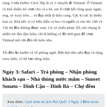
cùng 3 bữa buffet. Cách 30p là có 1 chuyến đi Vinland. Ở Vinland
có khá nhiều trò chơi cho cả e bé, em D chơi hết vòng quay ngựa,
ong, xe xoay tròn… và đẹp nhất là thủy cung. Cực kì cực kì nhiều
loại cá. Khá tiếc vì có biểu diễn cá heo và người cá vào lúc 14h và
15h thì đều không được xem. Có cả chiếu phim 5D, nói chung là
nhiều trò lắm lắm luôn, chỉ là không có đủ thời gian để chơi.
Vinland mở cửa đến tối luôn nha.
Tối đến ăn buffet và về phòng nghỉ. Biệt thự siêu siêu đẹp và rộng,
view biển, có hồ bơi riêng luôn.
Ngày 3: Safari – Trả phòng – Nhận phòng
khách sạn – Nhà thùng nước mắm – Sunset
Sonato – Dinh Cậu – Dinh Bà – Chợ đêm
Xem thêm :
Lịch trình du lịch Phú Quốc 3 Ngày 2 Đêm tự túc