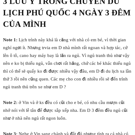
3 LƯU Ý TRONG CHUYẾN DU
LỊCH PHÚ QUỐC 4 NGÀY 3 ĐÊM
CỦA MÌNH
Note 1:
Lịch trình này khá là căng với nhà có em bé, vì thời gian
nghỉ ngơi ít. Nhưng trvia em D nhà mình rất ngoan và hợp tác, cứ
lên ô tô, cano hay máy bay là lăn ra ngủ. Vì ngủ tranh thủ như vậy
nên e ko bị thiếu ngủ, vẫn chơi rất hăng, chứ các bé khác thiếu ngủ
thì có thể sẽ quấy ko đi được nhiều vậy đâu, em D đi du lịch xa lần
thứ 3 rồi nên cũng quen. Các mẹ cho con đi nhiều rồi sẽ đến trình
ngủ tranh thủ trên xe như em D ?
Note 2:
ở Vin và ở ks đều có cũi cho e bé, có nhu cầu mượn cũi
nhớ nói với lễ tân để được sắp xếp nha. Em D 3 đêm đều ngủ cũi
như ở nhà nên ngủ rất ngon luôn.
Note 3:
Nghe ở Vin sang chảnh và đắt đỏ nhưng tính ra cả nhà có