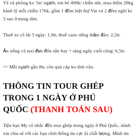
Vé và phòng ks: 5tr/ người, em bé 400k/ chiều mb, mua thêm 20kg
hành lý mỗi chiều 176k, gồm 1 đêm biệt thự Vin và 2 đêm nghỉ ks
3 sao ở trung tâm.
Thuê xe có lái 3 ngày: 1,9tr, thuê cano riêng thăm đảo: 2,2tr.
Ăn uống và taxi đưa đón sân bay + sáng ngày cuối cùng: 6,5tr.
=> Mỗi người gần 8tr, còn quà cáp ko tính vào.
THÔNG TIN TOUR GHÉP
TRONG 1 NGÀY Ở PHÚ
QUỐC
(THANH TOÁN SAU)
Tiện bạn My có nhắc đến tour ghép trong ngày ở Phú Quốc, mình
xin chia sẻ với các bạn chút thông tin cực kì chất lượng. Mình tin