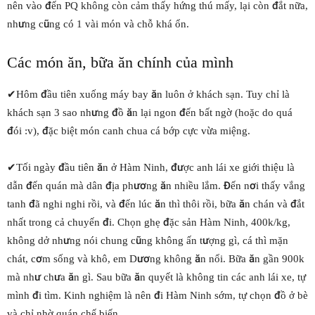
nên vào đến PQ không còn cảm thấy hứng thú mấy, lại còn đắt nữa,
nhưng cũng có 1 vài món và chỗ khá ổn.
Các món ăn, bữa ăn chính của mình
✔Hôm đầu tiên xuống máy bay ăn luôn ở khách sạn. Tuy chỉ là
khách sạn 3 sao nhưng đồ ăn lại ngon đến bất ngờ (hoặc do quá
đói :v), đặc biệt món canh chua cá bớp cực vừa miệng.
✔Tối ngày đầu tiên ăn ở Hàm Ninh, được anh lái xe giới thiệu là
dẫn đến quán mà dân địa phương ăn nhiều lắm. Đến nơi thấy vắng
tanh đã nghi nghi rồi, và đến lúc ăn thì thôi rồi, bữa ăn chán và đắt
nhất trong cả chuyến đi. Chọn ghẹ đặc sản Hàm Ninh, 400k/kg,
không dở nhưng nói chung cũng không ấn tượng gì, cá thì mặn
chát, cơm sống và khô, em Dương không ăn nổi. Bữa ăn gần 900k
mà như chưa ăn gì. Sau bữa ăn quyết là không tin các anh lái xe, tự
mình đi tìm. Kinh nghiệm là nên đi Hàm Ninh sớm, tự chọn đồ ở bè
và chỉ nhờ quán chế biến.