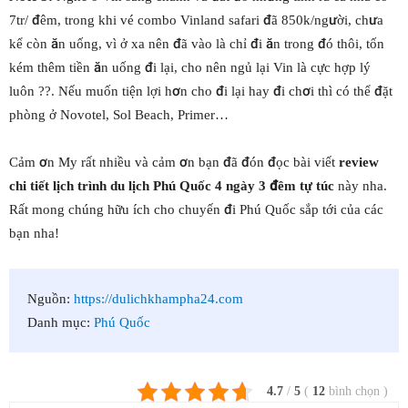
7tr/ đêm, trong khi vé combo Vinland safari đã 850k/người, chưa
kể còn ăn uống, vì ở xa nên đã vào là chỉ đi ăn trong đó thôi, tốn
kém thêm tiền ăn uống đi lại, cho nên ngủ lại Vin là cực hợp lý
luôn ??. Nếu muốn tiện lợi hơn cho đi lại hay đi chơi thì có thể đặt
phòng ở Novotel, Sol Beach, Primer…
Cảm ơn My rất nhiều và cảm ơn bạn đã đón đọc bài viết
review
chi tiết lịch trình du lịch Phú Quốc 4 ngày 3 đêm tự túc
này nha.
Rất mong chúng hữu ích cho chuyến đi Phú Quốc sắp tới của các
bạn nha!
Nguồn:
https://dulichkhampha24.com
Danh mục:
Phú Quốc
4.7
/
5
(
12
bình chọn
)