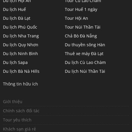
Du lịch Hội An
Tour Cù Lao Chàm
on
on
on
on
Du lịch Huế
Tour Huế 1 ngày
Twitter
LinkedIn
YouTube
Google+
Du lịch Đà Lạt
Tour Hội An
Du lịch Phú Quốc
Tour Núi Thần Tài
Du lịch Nha Trang
Chả Bò Đà Nẵng
Du lịch Quy Nhơn
Du thuyền sông Hàn
Du lịch Ninh Bình
Thuê xe máy Đà Lạt
Du lịch Sapa
Du lịch Cù Lao Chàm
Du lịch Bà Nà Hills
Du lịch Núi Thần Tài
Thông tin hữu ích
Giới thiệu
Chính sách đối tác
Tour yêu thích
Khách sạn giá rẻ