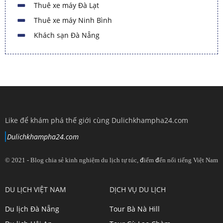
Thuê xe máy Đà Lạt
Thuê xe máy Ninh Bình
Khách sạn Đà Nẵng
Like để khám phá thế giới cùng Dulichkhampha24.com
Dulichkhampha24.com
© 2021 - Blog chia sẻ kinh nghiệm du lịch tự túc, điểm đến nổi tiếng Việt Nam
View
View
View
View
DU LỊCH VIỆT NAM
DỊCH VỤ DU LỊCH
dulichkhampa24
dulichkhampa24
dulichkhampa24
dulichkhampa24
Du lịch Đà Nẵng
Tour Bà Nà Hill
profile
profile
profile
profile