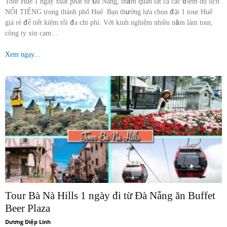
Tour Huế 1 ngày xuất phát từ Đà Nẵng, thăm quan tất cả các điểm du lịch
NỔI TIẾNG trong thành phố Huế. Bạn thường lựa chọn đặt 1 tour Huế
giá rẻ để tiết kiệm tối đa chi phí. Với kinh nghiệm nhiều năm làm tour,
công ty xin cam…
Xem ngay...
Tour Bà Nà Hills 1 ngày đi từ Đà Nẵng ăn Buffet
Beer Plaza
Dương Diệp Linh