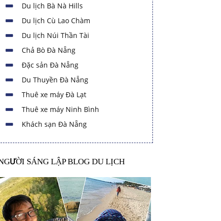
Du lịch Bà Nà Hills
Du lịch Cù Lao Chàm
Du lịch Núi Thần Tài
Chả Bò Đà Nẵng
Đặc sản Đà Nẵng
Du Thuyền Đà Nẵng
Thuê xe máy Đà Lạt
Thuê xe máy Ninh Bình
Khách sạn Đà Nẵng
NGƯỜI SÁNG LẬP BLOG DU LỊCH