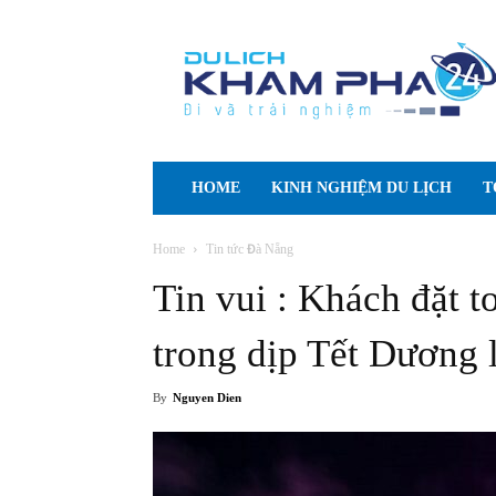
Cẩm
nang
Du
lịch
Tự
túc
HOME
KINH NGHIỆM DU LỊCH
T
Home
Tin tức Đà Nẵng
Tin vui : Khách đặt 
trong dịp Tết Dương 
By
Nguyen Dien