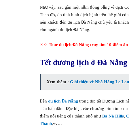
Như vậy, sau gần một năm đóng băng vì dịch Co
Theo đó, do tình hình dịch bệnh trên thế giới c
nên khách đến du lịch Đà Nẵng chủ yếu là khách n
cho ngành du lịch Đà Nẵng.
>>>
Tour du lịch Đà Nẵng truy tìm 10 điểm ấn
Tết dương lịch ở Đà Nẵng 
Xem thêm :
Giới thiệu về Nhà Hàng Le Louv
Đến
du lịch Đà Nẵng
trong dịp tết Dương Lịch nà
siêu hấp dẫn. Đặc biệt, các chương trình tour du
điểm nổi tiếng của thành phố như
Bà Nà Hills
,
C
Thành
,vv…