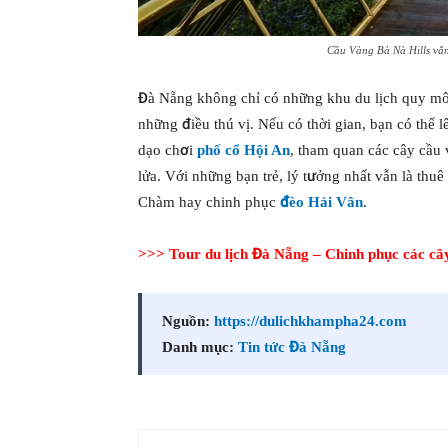
Cầu Vàng Bà Nà Hills vẫn
Đà Nẵng không chỉ có những khu du lịch quy mô,
những điều thú vị. Nếu có thời gian, bạn có thể l
dạo chơi
phố cổ Hội An
, tham quan các cây cầu
lửa. Với những bạn trẻ, lý tưởng nhất vẫn là th
Chàm hay chinh phục
đèo Hải Vân
.
>>>
Tour du lịch Đà Nẵng – Chinh phục các câ
Nguồn:
https://dulichkhampha24.com
Danh mục:
Tin tức Đà Nẵng