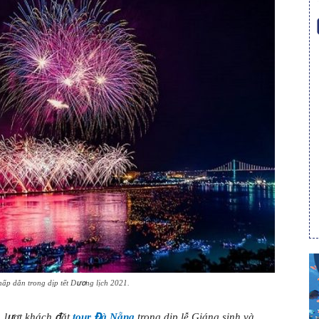
ấp dẫn trong dịp tết Dương lịch 2021.
, lượt khách đặt
tour Đà Nẵng
trong dịp lễ Giáng sinh và