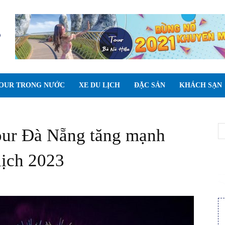
OUR TRONG NƯỚC
XE DU LỊCH
ĐẶC SẢN
KHÁCH SẠN
tour Đà Nẵng tăng mạnh
lịch 2023