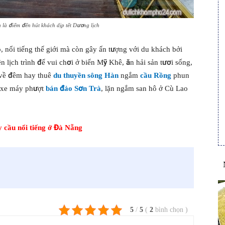
 là điểm đến hút khách dịp tết Dương lịch
 nổi tiếng thế giới mà còn gây ấn tượng với du khách bởi
ên lịch trình để vui chơi ở biển Mỹ Khê, ăn hải sản tươi sống,
 về đêm hay thuê
du thuyền sông Hàn
ngắm
cầu Rồng
phun
uê xe máy phượt
bán đảo Sơn Trà
, lặn ngắm san hô ở Cù Lao
y cầu nổi tiếng ở Đà Nẵng
5
/
5
(
2
bình chọn
)