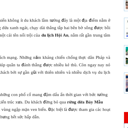
khiến không ít du khách lầm tưởng đây là một địa điểm nằm ở
 dừa xanh ngát, chạy dài thẳng tắp hai bên bờ sông được bồi
ột cái tên nổi trội của
du lịch Hội An
, nằm rất gần trung tâm
a cách mạng. Những năm kháng chiến chống thực dân Pháp và
giúp quân ta đánh thắng được nhiều kẻ thù. Còn ngay nay nó
hách bởi sự gần gũi với thiên nhiên và nhiều dịch vụ du lịch
những con phố cổ mang đậm dấu ấn thời gian với bức tường
kiến trúc xưa. Du khách đừng bỏ qua
rừng dừa Bảy Mẫu
ái vùng ngập mặn ven biển. Đặc biệt là được tham gia các hoạt
nhưng hết sức hấp dẫn.