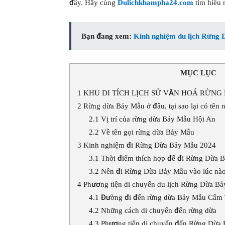
đây. Hãy cùng
Dulichkhampha24.com
tìm hiểu 
Bạn đang xem:
Kinh nghiệm du lịch Rừng 
MỤC LỤC
1
KHU DI TÍCH LỊCH SỬ VĂN HOÁ RỪNG
2
Rừng dừa Bảy Mẫu ở đâu, tại sao lại có tên 
2.1
Vị trí của rừng dừa Bảy Mẫu Hội An
2.2
Về tên gọi rừng dừa Bảy Mẫu
3
Kinh nghiệm đi Rừng Dừa Bảy Mẫu 2024
3.1
Thời điểm thích hợp để đi Rừng Dừa 
3.2
Nên đi Rừng Dừa Bảy Mẫu vào lúc nà
4
Phương tiện di chuyển du lịch Rừng Dừa B
4.1
Đường đi đến rừng dừa Bảy Mẫu Cẩm
4.2
Những cách di chuyển đến rừng dừa
4.3
Phương tiện di chuyển đến Rừng Dừa