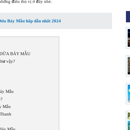
những điều thú vị ở đây nhé.
Dừa Bảy Mẫu hấp dẫn nhất 2024
 DỪA BẢY MẪU
như vậy?
Bảy Mẫu
o?
ảy Mẫu
 Thanh
 Bảy Mẫu