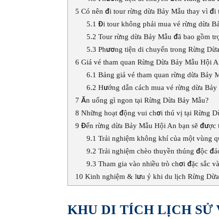
5
Có nên đi tour rừng dừa Bảy Mẫu thay vì đi 
5.1
Đi tour không phải mua vé rừng dừa B
5.2
Tour rừng dừa Bảy Mẫu đã bao gồm trọ
5.3
Phương tiện di chuyển trong Rừng Dừ
6
Giá vé tham quan Rừng Dừa Bảy Mẫu Hội A
6.1
Bảng giá vé tham quan rừng dừa Bảy 
6.2
Hướng dẫn cách mua vé rừng dừa Bảy
7
Ăn uống gì ngon tại Rừng Dừa Bảy Mẫu?
8
Những hoạt động vui chơi thú vị tại Rừng 
9
Đến rừng dừa Bảy Mẫu Hội An bạn sẽ được t
9.1
Trải nghiệm không khí của một vùng q
9.2
Trải nghiệm chèo thuyền thúng độc đá
9.3
Tham gia vào nhiều trò chơi đặc sắc v
10
Kinh nghiệm & lưu ý khi du lịch Rừng Dừ
KHU DI TÍCH LỊCH S