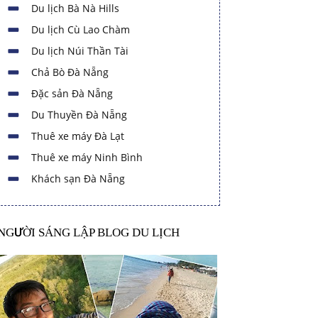
Du lịch Bà Nà Hills
Du lịch Cù Lao Chàm
Du lịch Núi Thần Tài
Chả Bò Đà Nẵng
Đặc sản Đà Nẵng
Du Thuyền Đà Nẵng
Thuê xe máy Đà Lạt
Thuê xe máy Ninh Bình
Khách sạn Đà Nẵng
NGƯỜI SÁNG LẬP BLOG DU LỊCH