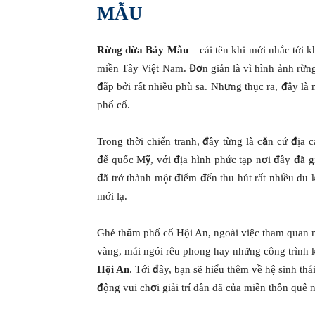
MẪU
Rừng dừa Bảy Mẫu
– cái tên khi mới nhắc tới 
miền Tây Việt Nam. Đơn giản là vì hình ảnh rừng
đắp bởi rất nhiều phù sa. Nhưng thục ra, đây là m
phố cổ.
Trong thời chiến tranh, đây từng là căn cứ đị
đế quốc Mỹ, với địa hình phức tạp nơi đây đã 
đã trở thành một điểm đến thu hút rất nhiều du k
mới lạ.
Ghé thăm phố cổ Hội An, ngoài việc tham quan 
vàng, mái ngói rêu phong hay những công trình 
Hội An
. Tới đây, bạn sẽ hiểu thêm về hệ sinh th
động vui chơi giải trí dân dã của miền thôn quê 