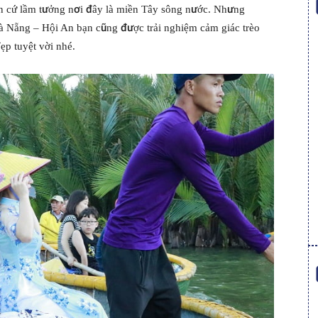
bạn cứ lầm tưởng nơi đây là miền Tây sông nước. Nhưng
à Nẵng – Hội An bạn cũng được trải nghiệm cảm giác trèo
ẹp tuyệt vời nhé.