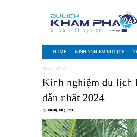
Cẩm
nang
Du
lịch
Tự
túc
HOME
KINH NGHIỆM DU LỊCH
T
Home
Hội An
Kinh nghiệm du lịch
dẫn nhất 2024
By
Dương Diệp Linh