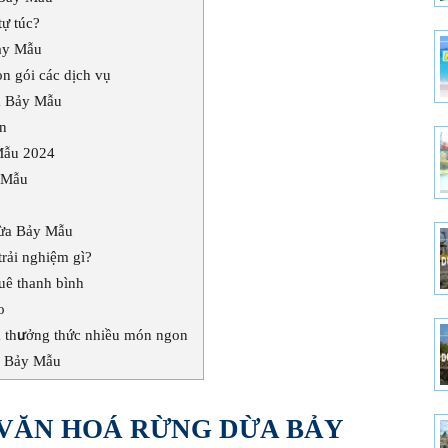
tự túc?
ảy Mẫu
n gói các dịch vụ
a Bảy Mẫu
n
Mẫu 2024
 Mẫu
Dừa Bảy Mẫu
rải nghiệm gì?
uê thanh bình
o
à thưởng thức nhiều món ngon
a Bảy Mẫu
Ử VĂN HOÁ RỪNG DỪA BẢY