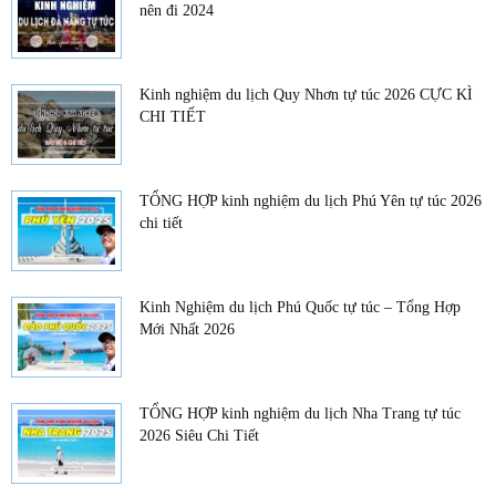
nên đi 2024
Kinh nghiệm du lịch Quy Nhơn tự túc 2026 CỰC KÌ
CHI TIẾT
TỔNG HỢP kinh nghiệm du lịch Phú Yên tự túc 2026
chi tiết
Kinh Nghiệm du lịch Phú Quốc tự túc – Tổng Hợp
Mới Nhất 2026
TỔNG HỢP kinh nghiệm du lịch Nha Trang tự túc
2026 Siêu Chi Tiết