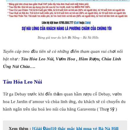
Bảng giá tour du lịch Đà Nẵng – Bà Nà Hills
Tuyến cáp treo đầu tiên sẽ có những điểm tham quan vui chơi nổi
bật như :
Tàu Hỏa Leo Núi, Vườn Hoa , Hầm Rượu, Chùa Linh
Ứng Núi Chúa….
Tàu Hỏa Leo Núi
Từ ga Debay trước khi đến thăm quan hầm rượu cổ Debay, vườn
hoa Le Jardin d’amour và chùa linh ứng, du khách sẽ có chuyến du
hành ngắn trên tàu hoả leo núi của hãng Garaventa ( Thuỵ Sỹ )
Xem thêm :
[Giải Đáp]10 thắc mắc khi mua vé Bà Nà Hill