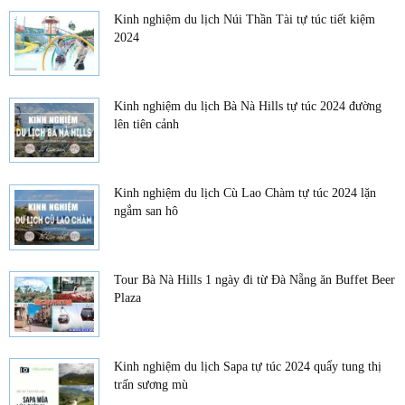
Kinh nghiệm du lịch Núi Thần Tài tự túc tiết kiệm
2024
Kinh nghiệm du lịch Bà Nà Hills tự túc 2024 đường
lên tiên cảnh
Kinh nghiệm du lịch Cù Lao Chàm tự túc 2024 lặn
ngắm san hô
Tour Bà Nà Hills 1 ngày đi từ Đà Nẵng ăn Buffet Beer
Plaza
Kinh nghiệm du lịch Sapa tự túc 2024 quẩy tung thị
trấn sương mù