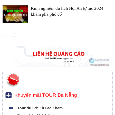
Kinh nghiệm du lịch Hội An tự túc 2024
khám phá phổ cổ
Khuyến mãi TOUR Đà Nẵng
Tour du lịch Cù Lao Chàm