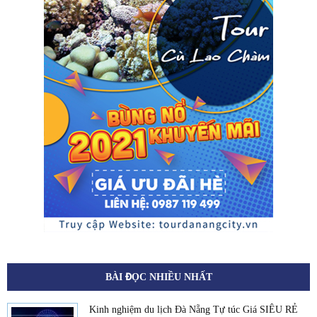
BÀI ĐỌC NHIỀU NHẤT
Kinh nghiệm du lịch Đà Nẵng Tự túc Giá SIÊU RẺ