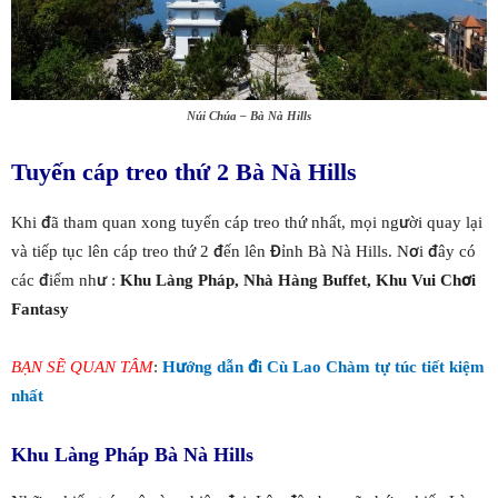
Núi Chúa – Bà Nà Hills
Tuyến cáp treo thứ 2 Bà Nà Hills
Khi đã tham quan xong tuyến cáp treo thứ nhất, mọi người quay lại
và tiếp tục lên cáp treo thứ 2 đến lên Đỉnh Bà Nà Hills. Nơi đây có
các điểm như :
Khu Làng Pháp, Nhà Hàng Buffet, Khu Vui Chơi
Fantasy
BẠN SẼ QUAN TÂM
:
Hướng dẫn đi Cù Lao Chàm tự túc tiết kiệm
nhất
Khu Làng Pháp Bà Nà Hills