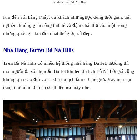
Toàn cảnh Bà Nà Hill
Khi đến với Làng Pháp, du khách như ngược dòng thời gian, trải
nghiệm không gian sống tinh tế và đậm chất thơ của một trong
những quốc gia lâu đời nhất thế giới, rất đẹp.
Nhà Hàng Buffet Bà Nà Hills
Trên
Bà Nà Hills có nhiều hệ thống nhà hàng Buffet, thường thì
mọi người đa số chọn ăn Buffet khi lên du lịch Bà Nà bởi giá cũng
không quá cao đối với 1 khu du lịch tầm cỡ thế giới. Vậy nên bạn
cũng thử luôn khi có cơ hội lên nơi này nhé.