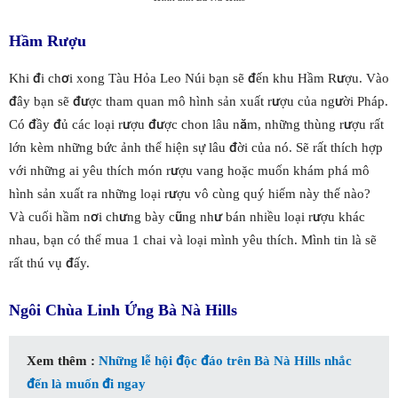
Hầm Rượu
Khi đi chơi xong Tàu Hỏa Leo Núi bạn sẽ đến khu Hầm Rượu. Vào
đây bạn sẽ được tham quan mô hình sản xuất rượu của người Pháp.
Có đầy đủ các loại rượu được chon lâu năm, những thùng rượu rất
lớn kèm những bức ảnh thể hiện sự lâu đời của nó. Sẽ rất thích hợp
với những ai yêu thích món rượu vang hoặc muốn khám phá mô
hình sản xuất ra những loại rượu vô cùng quý hiếm này thế nào?
Và cuối hầm nơi chưng bày cũng như bán nhiều loại rượu khác
nhau, bạn có thể mua 1 chai và loại mình yêu thích. Mình tin là sẽ
rất thú vụ đấy.
Ngôi Chùa Linh Ứng Bà Nà Hills
Xem thêm :
Những lễ hội độc đáo trên Bà Nà Hills nhắc
đến là muốn đi ngay