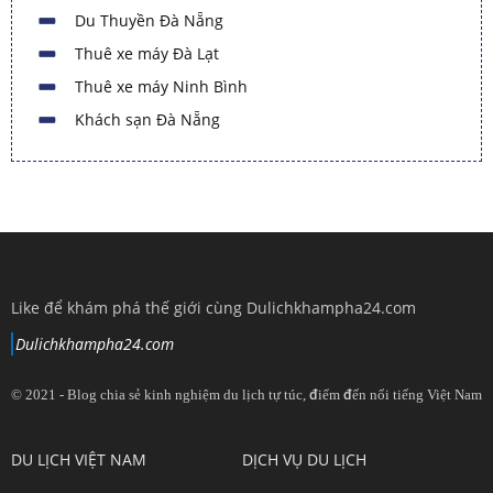
Du Thuyền Đà Nẵng
Thuê xe máy Đà Lạt
Thuê xe máy Ninh Bình
Khách sạn Đà Nẵng
Like để khám phá thế giới cùng Dulichkhampha24.com
Dulichkhampha24.com
© 2021 - Blog chia sẻ kinh nghiệm du lịch tự túc, điểm đến nổi tiếng Việt Nam
View
View
View
View
DU LỊCH VIỆT NAM
DỊCH VỤ DU LỊCH
dulichkhampa24
dulichkhampa24
dulichkhampa24
dulichkhampa24