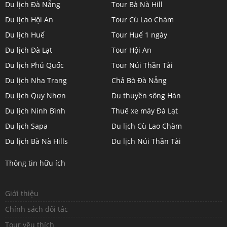
Du lịch Đà Nẵng
Tour Bà Nà Hill
profile
profile
profile
profile
Du lịch Hội An
Tour Cù Lao Chàm
on
on
on
on
Du lịch Huế
Tour Huế 1 ngày
Twitter
LinkedIn
YouTube
Google+
Du lịch Đà Lạt
Tour Hội An
Du lịch Phú Quốc
Tour Núi Thần Tài
Du lịch Nha Trang
Chả Bò Đà Nẵng
Du lịch Quy Nhơn
Du thuyền sông Hàn
Du lịch Ninh Bình
Thuê xe máy Đà Lạt
Du lịch Sapa
Du lịch Cù Lao Chàm
Du lịch Bà Nà Hills
Du lịch Núi Thần Tài
Thông tin hữu ích
Giới thiệu
Chính sách đối tác
Tour yêu thích