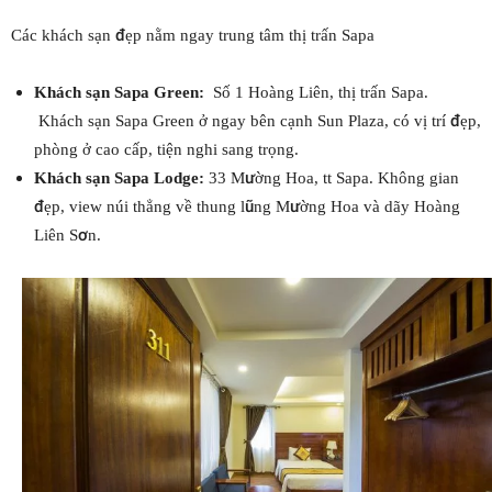
Các khách sạn đẹp nằm ngay trung tâm thị trấn Sapa
Khách sạn Sapa Green:
Số 1 Hoàng Liên, thị trấn Sapa.
Khách sạn Sapa Green ở ngay bên cạnh Sun Plaza, có vị trí đẹp,
phòng ở cao cấp, tiện nghi sang trọng.
Khách sạn Sapa Lodge:
33 Mường Hoa, tt Sapa. Không gian
đẹp, view núi thẳng về thung lũng Mường Hoa và dãy Hoàng
Liên Sơn.