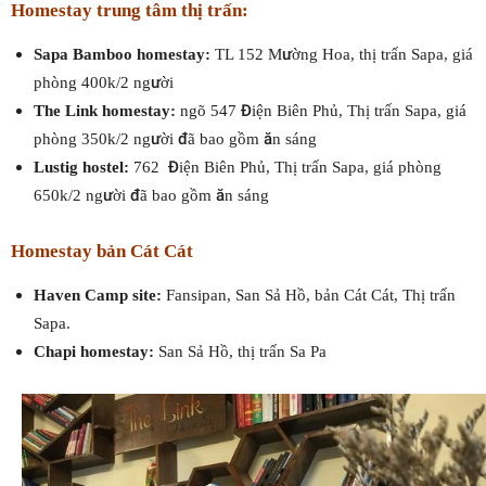
Homestay trung tâm thị trấn:
Sapa Bamboo homestay:
TL 152 Mường Hoa, thị trấn Sapa, giá
phòng 400k/2 người
The Link homestay:
ngõ 547 Điện Biên Phủ, Thị trấn Sapa, giá
phòng 350k/2 người đã bao gồm ăn sáng
Lustig hostel:
762 Điện Biên Phủ, Thị trấn Sapa, giá phòng
650k/2 người đã bao gồm ăn sáng
Homestay bản Cát Cát
Haven Camp site:
Fansipan, San Sả Hồ, bản Cát Cát, Thị trấn
Sapa.
Chapi homestay:
San Sả Hồ, thị trấn Sa Pa