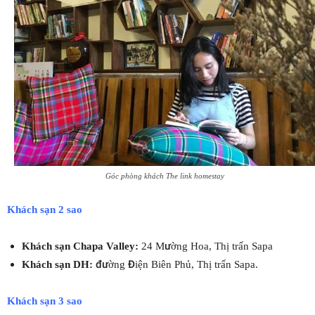
Góc phòng khách The link homestay
Khách sạn 2 sao
Khách sạn Chapa Valley:
24 Mường Hoa, Thị trấn Sapa
Khách sạn DH:
đường Điện Biên Phủ, Thị trấn Sapa.
Khách sạn 3 sao