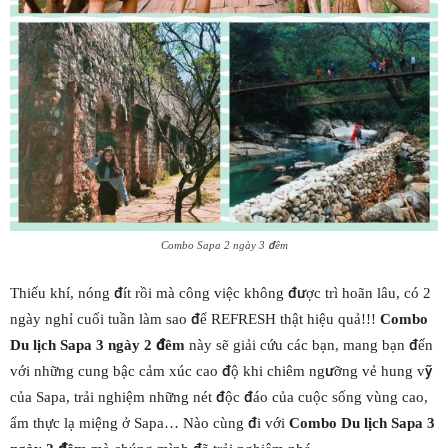
Combo Sapa 2 ngày 3 đêm
Thiếu khí, nóng đít rồi mà công việc không được trì hoãn lâu, có 2
ngày nghỉ cuối tuần làm sao để REFRESH thật hiệu quả!!!
Combo
Du lịch Sapa 3 ngày 2 đêm
này sẽ giải cứu các bạn, mang bạn đến
với những cung bậc cảm xúc cao độ khi chiêm ngưỡng vẻ hung vỹ
của Sapa, trải nghiệm những nét độc đáo của cuộc sống vùng cao,
ẩm thực lạ miệng ở Sapa… Nào cùng đi với
Combo Du lịch Sapa 3