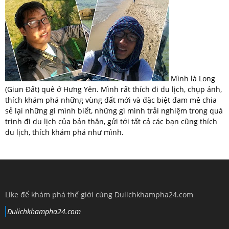
Mình là Long
(Giun Đất) quê ở Hưng Yên. Mình rất thích đi du lịch, chụp ảnh,
thích khám phá những vùng đất mới và đặc biệt đam mê chia
sẻ lại những gì mình biết, những gì mình trải nghiệm trong quá
trình đi du lịch của bản thân, gửi tới tất cả các bạn cũng thích
du lịch, thích khám phá như mình.
Like để khám phá thế giới cùng Dulichkhampha24.com
Dulichkhampha24.com