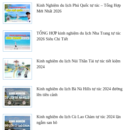
Kinh Nghiệm du lịch Phú Quốc tự túc – Tổng Hợp
Mới Nhất 2026
TỔNG HỢP kinh nghiệm du lịch Nha Trang tự túc
2026 Siêu Chi Tiết
Kinh nghiệm du lịch Núi Thần Tài tự túc tiết kiệm
2024
Kinh nghiệm du lịch Bà Nà Hills tự túc 2024 đường
lên tiên cảnh
Kinh nghiệm du lịch Cù Lao Chàm tự túc 2024 lặn
ngắm san hô