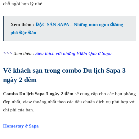
chỗ ngồi hợp lý nhé
Xem thêm :
ĐẶC SẢN SAPA – Những món ngon đường
phố Độc Đáo
>>>
Xem thêm:
Siêu thích với những Vườn Quả ở Sapa
Về khách sạn trong combo Du lịch Sapa 3
ngày 2 đêm
Combo Du lịch Sapa 3 ngày 2 đêm
sẽ cung cấp cho các bạn phòng
đẹp nhất, view thoáng nhất theo các tiêu chuẩn dịch vụ phù hợp với
chi phí của bạn.
Homestay ở Sapa