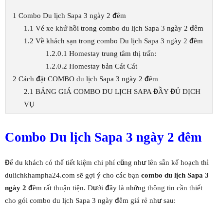
1
Combo Du lịch Sapa 3 ngày 2 đêm
1.1
Vé xe khứ hồi trong combo du lịch Sapa 3 ngày 2 đêm
1.2
Về khách sạn trong combo Du lịch Sapa 3 ngày 2 đêm
1.2.0.1
Homestay trung tâm thị trấn:
1.2.0.2
Homestay bản Cát Cát
2
Cách đặt COMBO du lịch Sapa 3 ngày 2 đêm
2.1
BẢNG GIÁ COMBO DU LỊCH SAPA ĐẦY ĐỦ DỊCH
VỤ
Combo Du lịch Sapa 3 ngày 2 đêm
Để du khách có thể tiết kiệm chi phí cũng như lên sẵn kế hoạch thì
dulichkhampha24.com sẽ gợi ý cho các bạn
combo du lịch Sapa 3
ngày 2
đêm rất thuận tiện. Dưới đây là những thông tin cần thiết
cho gói combo du lịch Sapa 3 ngày đêm giá rẻ như sau: