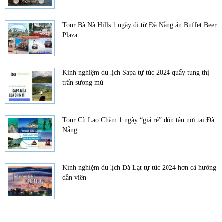
Tour Bà Nà Hills 1 ngày đi từ Đà Nẵng ăn Buffet Beer
Plaza
Kinh nghiệm du lịch Sapa tự túc 2024 quẩy tung thị
trấn sương mù
Tour Cù Lao Chàm 1 ngày “giá rẻ” đón tận nơi tại Đà
Nẵng...
Kinh nghiệm du lịch Đà Lạt tự túc 2024 hơn cả hướng
dẫn viên