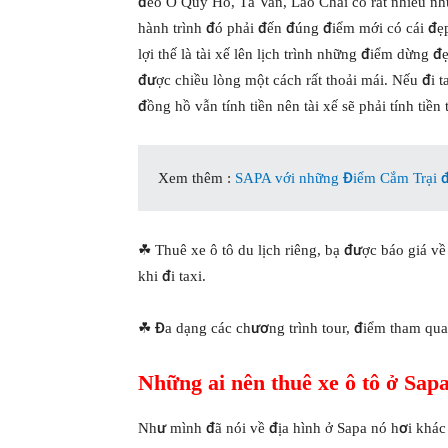
đèo Ô Quy Hồ, Tả Van, Lao Chải có rất nhiều nh
hành trình đó phải đến đúng điểm mới có cái đ
lợi thế là tài xế lên lịch trình những điểm dừng 
được chiều lòng một cách rất thoải mái. Nếu đi ta
đồng hồ vẫn tính tiền nên tài xế sẽ phải tính tiền
Xem thêm :
SAPA với những Điểm Cắm Trại 
☘ Thuê xe ô tô du lịch riêng, bạ được báo giá v
khi đi taxi.
☘ Đa dạng các chương trình tour, điểm tham qua
Những ai nên thuê xe ô tô ở Sap
Như mình đã nói về địa hình ở Sapa nó hơi khác