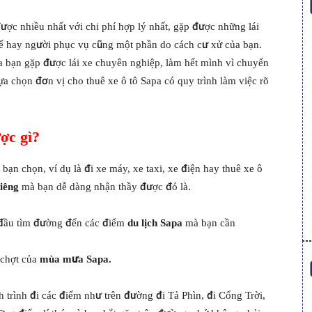
ược nhiều nhất với chi phí hợp lý nhất, gặp được những lái
ài xế hay người phục vụ cũng một phần do cách cư xử của bạn.
ủa bạn gặp được lái xe chuyên nghiệp, làm hết mình vì chuyến
lựa chọn đơn vị cho thuê xe ô tô Sapa có quy trình làm việc rõ
ợc gì?
 bạn chọn, ví dụ là đi xe máy, xe taxi, xe điện hay thuê xe ô
iêng
mà bạn dễ dàng nhận thầy được đó là.
t đầu tìm đường đến các điểm
du lịch Sapa
mà bạn cần
chợt của
mùa mưa Sapa.
trình đi các điểm như trên đường đi Tả Phìn, đi Cổng Trời,