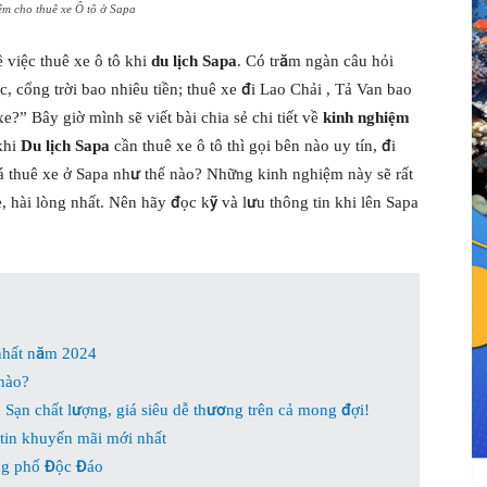
ệm cho thuê xe Ô tô ở Sapa
 việc thuê xe ô tô khi
du lịch Sapa
. Có trăm ngàn câu hỏi
, cổng trời bao nhiêu tiền; thuê xe đi Lao Chải , Tả Van bao
?” Bây giờ mình sẽ viết bài chia sẻ chi tiết về
kinh nghiệm
khi
Du lịch Sapa
cần thuê xe ô tô thì gọi bên nào uy tín, đi
giá thuê xe ở Sapa như thế nào? Những kinh nghiệm này sẽ rất
, hài lòng nhất. Nên hãy đọc kỹ và lưu thông tin khi lên Sapa
hất năm 2024
 nào?
Sạn chất lượng, giá siêu dễ thương trên cả mong đợi!
 tin khuyến mãi mới nhất
g phố Độc Đáo