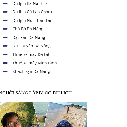
Du lịch Bà Nà Hills
Du lịch Cù Lao Chàm
Du lịch Núi Thần Tài
Chả Bò Đà Nẵng
Đặc sản Đà Nẵng
Du Thuyền Đà Nẵng
Thuê xe máy Đà Lạt
Thuê xe máy Ninh Bình
Khách sạn Đà Nẵng
NGƯỜI SÁNG LẬP BLOG DU LỊCH