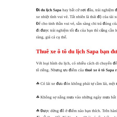
Đi du lịch Sapa
hay bất cứ nơi đâu, trải nghiệm đ
xe nhiệt tình vui vẻ. Tất nhiên là thái độ của t
Để cho tinh thần vui vẻ, sẵn sàng chi trả đúng c
đi được trải nghiệm tối đa của bạn thì cũng cần 
ràng, giá cả cụ thể.
Thuê xe ô tô du lịch Sapa bạn đư
Với loại hình du lịch, có nhiều cách di chuyển để
tô riêng. Nhưng ưu điểm của
thuê xe ô tô Sapa
r
☘ Có lái xe đưa đón không phải tự cầm lái, mệ
☘ Không sợ nắng mưa vào những ngày mưa bất 
☘ Được dừng đỗ ở điểm nào bạn thích. Trên hành 