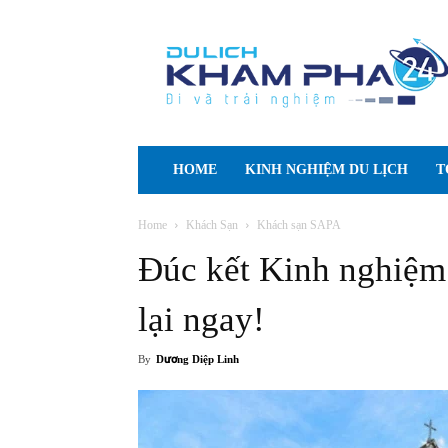
Cẩm
nang
Du
lịch
Tự
túc
HOME
KINH NGHIỆM DU LỊCH
T
Home
Khách Sạn
Khách sạn SAPA
Đúc kết Kinh nghiệm 
lại ngay!
By
Dương Diệp Linh