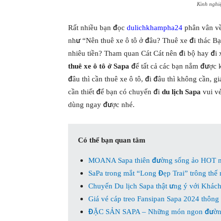
Kinh nghi
Rất nhiều bạn đọc
dulichkhampha24
phân vân về
như “Nên thuê xe ô tô ở đâu? Thuê xe đi thác Bạc
nhiêu tiền? Tham quan Cát Cát nên đi bộ hay đi xe
thuê xe ô tô ở Sapa
để tất cả các bạn nắm được 
đâu thì cần thuê xe ô tô, đi đâu thì không cần, 
cần thiết để bạn có chuyến đi
du lịch Sapa
vui vẻ
dùng ngay được nhé.
Có thể bạn quan tâm
MOANA Sapa thiên đường sống ảo HOT n
SaPa trong mắt “Long Đẹp Trai” trông thế
Chuyến Du lịch Sapa thật ưng ý với Khách 
Giá vé cáp treo Fansipan Sapa 2024 thông
ĐẶC SẢN SAPA – Những món ngon đườn