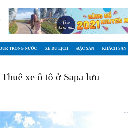
OUR TRONG NƯỚC
XE DU LỊCH
ĐẶC SẢN
KHÁCH SẠN
Thuê xe ô tô ở Sapa lưu