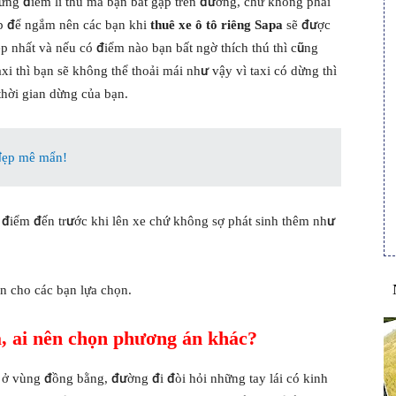
ững điểm lí thú mà bạn bắt gặp trên đường, chứ không phải
ẹp để ngắm nên các bạn khi
thuê xe ô tô riêng Sapa
sẽ được
đẹp nhất và nếu có điểm nào bạn bất ngờ thích thú thì cũng
xi thì bạn sẽ không thể thoải mái như vậy vì taxi có dừng thì
 thời gian dừng của bạn.
đẹp mê mẩn!
ề điểm đến trước khi lên xe chứ không sợ phát sinh thêm như
n cho các bạn lựa chọn.
a, ai nên chọn phương án khác?
 ở vùng đồng bằng, đường đi đòi hỏi những tay lái có kinh