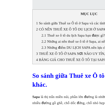
MỤC LỤC
1
So sánh giữa Thuê xe Ô tô ở Sapa và các tỉn
2
CÓ NÊN THUÊ XE Ô TÔ DU LỊCH Ở SAP
2.1
Thuê xe ô tô du lịch Sapa bạn được gì?
2.2
Những ai nên thuê xe ô tô ở Sapa, ai 
2.3
Những điểm DU LỊCH SAPA nên lựa chọ
3
THUÊ XE Ô TÔ Ở SAPA NƠI NÀO UY TÍN
4
BẢNG GIÁ CHO THUÊ XE Ô TÔ TẠI SAP
So sánh giữa Thuê xe Ô tô
khác.
Sapa
là thị trấn miền núi, phần lớn đường là 
nhiều đường gồ ghề, chỗ dốc đứng, chỗ nhỏ hẹp.