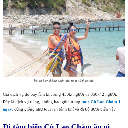
Trò dù bay không phân biệt nam nữ tham gia.
Giá dịch vụ dù bay tầm khaorng 450k/ người và 850k/ 2 người.
Đây là dịch vụ riêng, không bao gồm trong
tour Cù Lao Chàm 1
ngày
, cũng giống như tour lặn bình khí và đi bộ dưới biển vậy.
Đi tắm biển Cù Lao Chàm ăn gì