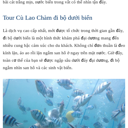
bãi cát trắng mịn, nước biển trong vắt có thể nhìn tận đáy.
Tour Cù Lao Chàm đi bộ dưới biển
Là dịch vụ cao cấp nhất, mới được tổ chức trong thời gian gần đây,
đi bộ dưới biển là một hình thức khám phá đại dương mang đến
nhiều cung bậc cảm xúc cho du khách. Không chỉ đơn thuần là đeo
kính lặn, áo ao rồi lặn ngắm san hô ở ngay trên mặt nước. Giờ đây,
toàn cơ thể của bạn sẽ được ngập sâu dưới đáy đại dương, đi bộ
ngắm nhìn san hô và các sinh vật biển.