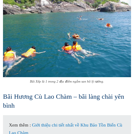
Bãi Xếp là 1 trong 2 địa điểm ngắm san hô lý tưởng.
Bãi Hương Cù Lao Chàm – bãi làng chài yên
bình
Xem thêm :
Giới thiệu chi tiết nhất về Khu Bảo Tồn Biển Cù
Lao Chàm