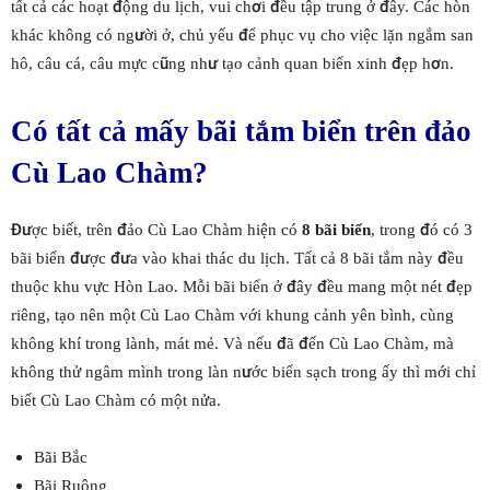
tất cả các hoạt động du lịch, vui chơi đều tập trung ở đây. Các hòn
khác không có người ở, chủ yếu để phục vụ cho việc lặn ngắm san
hô, câu cá, câu mực cũng như tạo cảnh quan biển xinh đẹp hơn.
Có tất cả mấy bãi tắm biển trên đảo
Cù Lao Chàm?
Được biết, trên đảo Cù Lao Chàm hiện có
8 bãi biển
, trong đó có 3
bãi biển được đưa vào khai thác du lịch. Tất cả 8 bãi tắm này đều
thuộc khu vực Hòn Lao. Mỗi bãi biển ở đây đều mang một nét đẹp
riêng, tạo nên một Cù Lao Chàm với khung cảnh yên bình, cùng
không khí trong lành, mát mẻ. Và nếu đã đến Cù Lao Chàm, mà
không thử ngâm mình trong làn nước biển sạch trong ấy thì mới chỉ
biết Cù Lao Chàm có một nửa.
Bãi Bắc
Bãi Ruộng