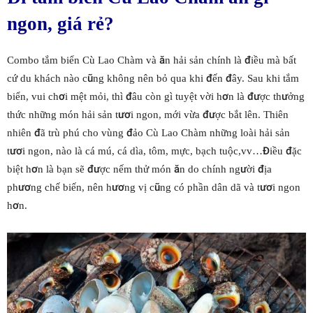
ngon, giá rẻ?
Combo tắm biển Cù Lao Chàm và ăn hải sản chính là điều mà bất
cứ du khách nào cũng không nên bỏ qua khi đến đây. Sau khi tắm
biển, vui chơi mệt mỏi, thì đâu còn gì tuyệt vời hơn là được thưởng
thức những món hải sản tươi ngon, mới vừa được bắt lên. Thiên
nhiên đã trù phú cho vùng đảo Cù Lao Chàm những loài hải sản
tươi ngon, nào là cá mú, cá dìa, tôm, mực, bạch tuộc,vv…Điều đặc
biệt hơn là bạn sẽ được nếm thử món ăn do chính người địa
phương chế biến, nên hương vị cũng có phần dân dã và tươi ngon
hơn.