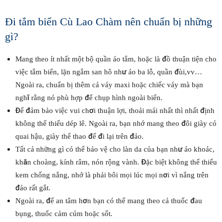
Đi tắm biển Cù Lao Chàm nên chuẩn bị những
gì?
Mang theo ít nhất một bộ quần áo tắm, hoặc là đồ thuận tiện cho
việc tắm biển, lặn ngắm san hô như áo ba lỗ, quần đùi,vv…
Ngoài ra, chuẩn bị thêm cả váy maxi hoặc chiếc váy mà bạn
nghĩ rằng nó phù hợp để chụp hình ngoài biển.
Để đảm bảo việc vui chơi thuận lợi, thoải mái nhất thì nhất định
không thể thiếu dép lê. Ngoài ra, bạn nhớ mang theo đôi giày có
quai hậu, giày thể thao để đi lại trên đảo.
Tất cả những gì có thể bảo vệ cho làn da của bạn như áo khoác,
khăn choàng, kính râm, nón rộng vành. Đặc biệt không thể thiếu
kem chống nắng, nhớ là phải bôi mọi lúc mọi nơi vì nắng trên
đảo rất gắt.
Ngoài ra, để an tâm hơn bạn có thể mang theo cả thuốc đau
bụng, thuốc cảm cúm hoặc sốt.