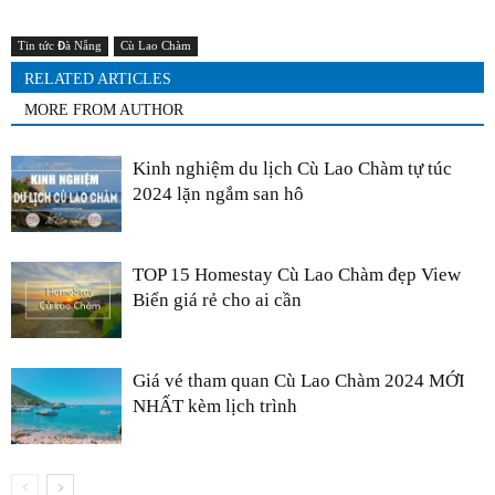
Tin tức Đà Nẵng
Cù Lao Chàm
RELATED ARTICLES
MORE FROM AUTHOR
Kinh nghiệm du lịch Cù Lao Chàm tự túc
2024 lặn ngắm san hô
TOP 15 Homestay Cù Lao Chàm đẹp View
Biển giá rẻ cho ai cần
Giá vé tham quan Cù Lao Chàm 2024 MỚI
NHẤT kèm lịch trình