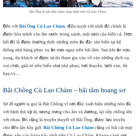
Bãi Ông là bãi tắm nhộn nhịp nhất trên Cù Lao Chàm.
Đến với
Bãi Ông Cù Lao Chàm
, điều tuyệt vời nhất đó chính là
được hòa mình vào làn nước trong xanh, mát rượi của biển cả. Hơn
hết đó là được thưởng thức những món ăn đặc sản biển tại hệ
thống nhà hàng phục vụ ăn trưa ngay trên bãi tắm. Sau khi ăn trưa
xong, du khách sẽ được tự do tham gia vào vô vàn những dịch vụ
vui chơi, giải trí trên biển như nhà phao, bơi thuyền, lướt ván, dù
bay,vv…
Bãi Chồng Cù Lao Chàm – bãi tắm hoang sơ
Sở dĩ người ta gọi là Bãi Chồng vì nơi đây xuất hiện những hòn đá
với hình thù kỳ dị, tượng trưng cho âm và dương, lại xếp chồng lên
với nhau. Đó cũng là truyền thuyết về Bãi Ông, được lưu truyền
cho đến tận bây giờ.
Bãi Chồng Cù Lao Chàm
cũng có bãi cát mịn
được xếp vào hàng bậc nhất trên Cù Lao Chàm. Khung cảnh nơi