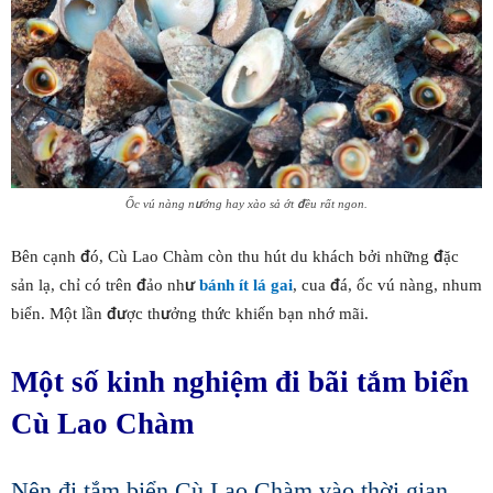
Ốc vú nàng nướng hay xào sả ớt đều rất ngon.
Bên cạnh đó, Cù Lao Chàm còn thu hút du khách bởi những đặc
sản lạ, chỉ có trên đảo như
bánh ít lá gai
, cua đá, ốc vú nàng, nhum
biển. Một lần được thưởng thức khiến bạn nhớ mãi.
Một số kinh nghiệm đi bãi tắm biển
Cù Lao Chàm
Nên đi tắm biển Cù Lao Chàm vào thời gian