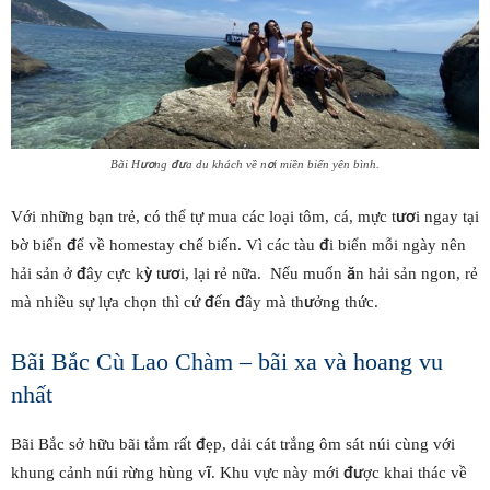
Bãi Hương đưa du khách về nơi miền biển yên bình.
Với những bạn trẻ, có thể tự mua các loại tôm, cá, mực tươi ngay tại
bờ biển để về homestay chế biến. Vì các tàu đi biển mỗi ngày nên
hải sản ở đây cực kỳ tươi, lại rẻ nữa. Nếu muốn ăn hải sản ngon, rẻ
mà nhiều sự lựa chọn thì cứ đến đây mà thưởng thức.
Bãi Bắc Cù Lao Chàm – bãi xa và hoang vu
nhất
Bãi Bắc sở hữu bãi tắm rất đẹp, dải cát trắng ôm sát núi cùng với
khung cảnh núi rừng hùng vĩ. Khu vực này mới được khai thác về