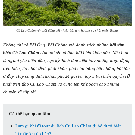
Cù Lao Chàm vốn nổi tiếng với nhiều bãi tắm hoang sơ nhất miền Trung.
Không chỉ có Bãi Ông, Bãi Chồng mà danh sách những
bãi tắm
biển Cù Lao Chàm
còn gọi tên những bãi biển khác nữa. Nếu bạn
là người yêu biển đảo, cực kỳ thích tắm biển hay những hoạt động
trên biển, thì nhất định phải khám phá cho bằng hết những bãi tắm
ở đây. Hãy cùng dulichkhampha24 gọi tên top 5 bãi biển quyến rũ
nhất trên đảo Cù Lao Chàm và cùng lên kế hoạch cho những
chuyến đi sắp tới.
Có thể bạn quan tâm
Làm gì khi đi tour du lịch Cù Lao Chàm đi bộ dưới biển
bị mắc kẹt do bão?