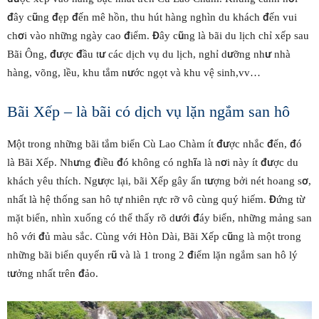
đây cũng đẹp đến mê hồn, thu hút hàng nghìn du khách đến vui
chơi vào những ngày cao điểm. Đây cũng là bãi du lịch chỉ xếp sau
Bãi Ông, được đầu tư các dịch vụ du lịch, nghỉ dưỡng như nhà
hàng, võng, lều, khu tắm nước ngọt và khu vệ sinh,vv…
Bãi Xếp – là bãi có dịch vụ lặn ngắm san hô
Một trong những bãi tắm biển Cù Lao Chàm ít được nhắc đến, đó
là Bãi Xếp. Nhưng điều đó không có nghĩa là nơi này ít được du
khách yêu thích. Ngược lại, bãi Xếp gây ấn tượng bởi nét hoang sơ,
nhất là hệ thống san hô tự nhiên rực rỡ vô cùng quý hiếm. Đứng từ
mặt biển, nhìn xuống có thể thấy rõ dưới đáy biển, những mảng san
hô với đủ màu sắc. Cùng với Hòn Dài, Bãi Xếp cũng là một trong
những bãi biển quyến rũ và là 1 trong 2 điểm lặn ngắm san hô lý
tưởng nhất trên đảo.