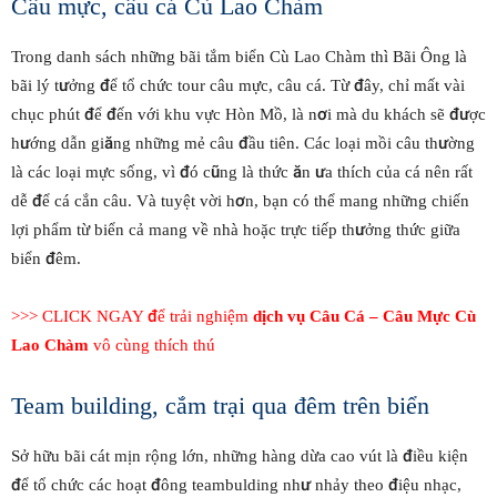
Câu mực, câu cá Cù Lao Chàm
Trong danh sách những bãi tắm biển Cù Lao Chàm thì Bãi Ông là
bãi lý tưởng để tổ chức tour câu mực, câu cá. Từ đây, chỉ mất vài
chục phút để đến với khu vực Hòn Mồ, là nơi mà du khách sẽ được
hướng dẫn giăng những mẻ câu đầu tiên. Các loại mồi câu thường
là các loại mực sống, vì đó cũng là thức ăn ưa thích của cá nên rất
dễ để cá cắn câu. Và tuyệt vời hơn, bạn có thể mang những chiến
lợi phẩm từ biển cả mang về nhà hoặc trực tiếp thưởng thức giữa
biển đêm.
>>> CLICK NGAY để trải nghiệm
dịch vụ Câu Cá – Câu Mực Cù
Lao Chàm
vô cùng thích thú
Team building, cắm trại qua đêm trên biển
Sở hữu bãi cát mịn rộng lớn, những hàng dừa cao vút là điều kiện
để tổ chức các hoạt đông teambulding như nhảy theo điệu nhạc,