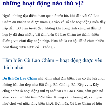
những hoạt động nào thú vị?
Ngoài những địa điểm tham quan ở trên bờ, khi đến với Cù Lao
Chàm du khách sẽ được tham gia vào vô số các hoạt động biển đầy
hấp dẫn. Bờ biển tuyệt đẹp, không khí trong lành cùng sự đầu tư
hợp lý đã đưa những bãi tắm biển Cù Lao Chàm trở thành thiên
đường vui chơi đầy nhộn nhịp. Hơn hết là cơ hội để tổ chức nhiều
hoạt động dưới nước có 1 không 2.
Tắm biển Cù Lao Chàm – hoạt động được yêu
thích nhất
Du lịch Cù Lao Chàm
nhất định phải tắm biển, bạn có thể lựa chọn
những bãi tắm đẹp như Bãi Ông, Bãi Chồng, Bãi Xếp,vv… Đây
cũng chính là hoạt động thú vị nhất tại Cù Lao Chàm, cảm giác nó
khác xa so với khi tắm ở đất liền. Khung cảnh hoang sơ, cảm giác
như chơi vơi giữa lòng biển khơi. Hơn nữa, Cù Lao Chàm sở hữu