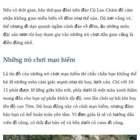
Nếu có thời gian, hãy thử qua đêm trên đảo Cù Lao Chàm để cảm
nhận không gian miền biển về đêm như thế nào. Dù hơi vắng vẻ,
thế nhưng đi dạo quanh ngắm cảnh đảo về đêm, ăn những món
đặc sản tươi rói hay tham gia vào những trò chơi dân gian cũng là
điều đáng nhớ.
Những trò chơi mạo hiểm
Là tín đồ của những trò chơi mạo hiểm thì chắc chắn bạn không thể
bỏ lỡ những món cảm giác mạnh như dù bay, lướt ván. Chỉ với 10-
15 phút được lỡ lững giữa bầu trời, phía dưới là một màu xanh thẳm
mang đến cho bạn sự phấn khích tột độ, xen lẫn chút sợ hãi khi bay
lên độ cao 70m. Dù hoạt động này có chút mạo hiểm, nhưng đảm
bảo bạn có thể hoàn toàn yên tâm. Vì đơn giản là sẽ có hướng dẫn
viên đì cùng, có thắt đai bảo vệ và bên dưới có cano đi cùng.