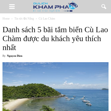
Home
Tin tức Đà Nẵng
Cù Lao Chàm
Danh sách 5 bãi tắm biển Cù Lao
Chàm được du khách yêu thích
nhất
By
Nguyen Dien