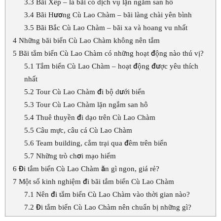
3.3
Bãi Xếp – là bãi có dịch vụ lặn ngắm san hô
3.4
Bãi Hương Cù Lao Chàm – bãi làng chài yên bình
3.5
Bãi Bắc Cù Lao Chàm – bãi xa và hoang vu nhất
4
Những bãi biển Cù Lao Chàm không nên tắm
5
Bãi tắm biển Cù Lao Chàm có những hoạt động nào thú vị?
5.1
Tắm biển Cù Lao Chàm – hoạt động được yêu thích
nhất
5.2
Tour Cù Lao Chàm đi bộ dưới biển
5.3
Tour Cù Lao Chàm lặn ngắm san hô
5.4
Thuê thuyền đi dạo trên Cù Lao Chàm
5.5
Câu mực, câu cá Cù Lao Chàm
5.6
Team building, cắm trại qua đêm trên biển
5.7
Những trò chơi mạo hiểm
6
Đi tắm biển Cù Lao Chàm ăn gì ngon, giá rẻ?
7
Một số kinh nghiệm đi bãi tắm biển Cù Lao Chàm
7.1
Nên đi tắm biển Cù Lao Chàm vào thời gian nào?
7.2
Đi tắm biển Cù Lao Chàm nên chuẩn bị những gì?