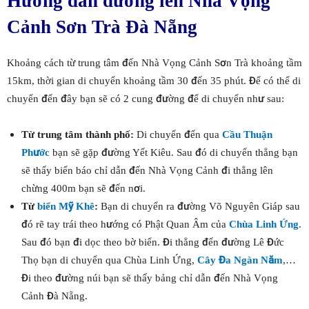
Hướng dẫn đường lên Nhà Vọng
Cảnh Sơn Trà Đà Nẵng
Khoảng cách từ trung tâm đến Nhà Vọng Cảnh Sơn Trà khoảng tầm
15km, thời gian di chuyển khoảng tầm 30 đến 35 phút. Để có thể di
chuyển đến đây bạn sẽ có 2 cung đường để di chuyển như sau:
Từ trung tâm thành phố:
Di chuyển đến qua
Cầu Thuận
Phước
bạn sẽ gặp đường Yết Kiêu. Sau đó di chuyển thẳng bạn
sẽ thấy biển báo chỉ dẫn đến Nhà Vọng Cảnh đi thẳng lên
chừng 400m bạn sẽ đến nơi.
Từ
biển Mỹ Khê
:
Bạn di chuyển ra đường Võ Nguyên Giáp sau
đó rẽ tay trái theo hướng có Phật Quan Âm của
Chùa Linh Ứng
.
Sau đó bạn đi dọc theo bờ biển. Đi thẳng đến đường Lê Đức
Thọ bạn di chuyển qua Chùa Linh Ứng,
Cây Đa Ngàn Năm
,…
Đi theo đường núi bạn sẽ thấy bảng chỉ dẫn đến Nhà Vọng
Cảnh Đà Nẵng.