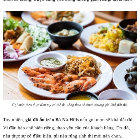
Gọi món theo thực đơn tuy có thể ăn uống theo sở thích nhưng giá khá đắt đỏ.
Tuy nhiên,
giá đồ ăn trên Bà Nà Hills
nếu gọi món sẽ khá đắt đỏ.
Vì đầu bếp chế biến riêng, theo yêu cầu của khách hàng. Do đó,
nếu thực sự có điều kiện, túi tiền rủng rỉnh thì mới nên chọn.