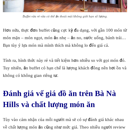
Buffet vừa rẻ vừa có thể ăn thoải mái không giới hạn số lượng.
Hơn nữa, thực đơn buffet cũng cực kỳ đa dạng, với gần 100 món từ
món mặn – món ngọt, món ăn nhẹ – ăn no, nước uống, bánh trái…
Bạn tùy ý lựa món mà mình thích mà không lo đến giá cả.
Tính ra, hình thức này rẻ và tiết kiệm hơn nhiều so với gọi món đó.
Tuy nhiên, ăn buffet có hạn chế là lượng khách đông nên hơi ồn và
không có không gian riêng tư.
Đánh giá vế giá đồ ăn trên Bà Nà
Hills và chất lượng món ăn
Tùy vào cảm nhận của mỗi người mà sẽ có sự đánh giá khác nhau
về chất lượng món ăn cũng như mức giá. Theo nhiều người review