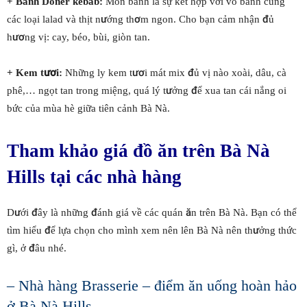
+ Bánh Doner kebab:
Món bánh là sự kết hợp với vỏ bánh cùng
các loại lalad và thịt nướng thơm ngon. Cho bạn cảm nhận đủ
hương vị: cay, béo, bùi, giòn tan.
+ Kem tươi:
Những ly kem tươi mát mix đủ vị nào xoài, dâu, cà
phê,… ngọt tan trong miệng, quá lý tưởng để xua tan cái nắng oi
bức của mùa hè giữa tiên cảnh Bà Nà.
Tham khảo giá đồ ăn trên Bà Nà
Hills tại các nhà hàng
Dưới đây là những đánh giá về các quán ăn trên Bà Nà. Bạn có thể
tìm hiểu để lựa chọn cho mình xem nên lên Bà Nà nên thưởng thức
gì, ở đâu nhé.
– Nhà hàng Brasserie – điểm ăn uống hoàn hảo
ở Bà Nà Hills