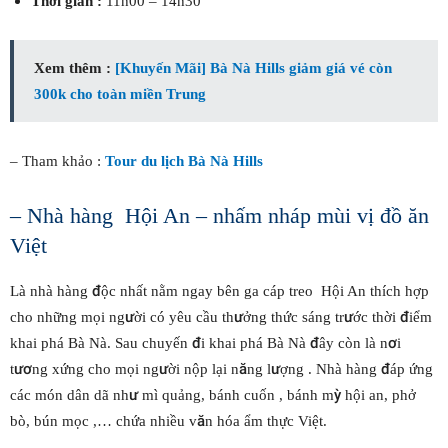
Thời gian :
11h00 – 14h30
Xem thêm :
[Khuyến Mãi] Bà Nà Hills giảm giá vé còn
300k cho toàn miền Trung
– Tham khảo :
Tour du lịch Bà Nà Hills
– Nhà hàng Hội An – nhấm nháp mùi vị đồ ăn
Việt
Là nhà hàng độc nhất nằm ngay bên ga cáp treo Hội An thích hợp
cho những mọi người có yêu cầu thưởng thức sáng trước thời điểm
khai phá Bà Nà. Sau chuyến đi khai phá Bà Nà đây còn là nơi
tương xứng cho mọi người nộp lại năng lượng . Nhà hàng đáp ứng
các món dân dã như mì quảng, bánh cuốn , bánh mỳ hội an, phở
bò, bún mọc ,… chứa nhiều văn hóa ẩm thực Việt.