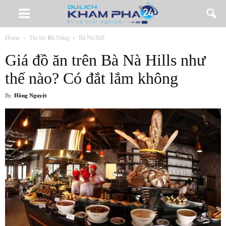
Home
Tin tức Đà Nẵng
Bà Nà Hill
Giá đồ ăn trên Bà Nà Hills như
thế nào? Có đắt lắm không
By
Hồng Nguyệt