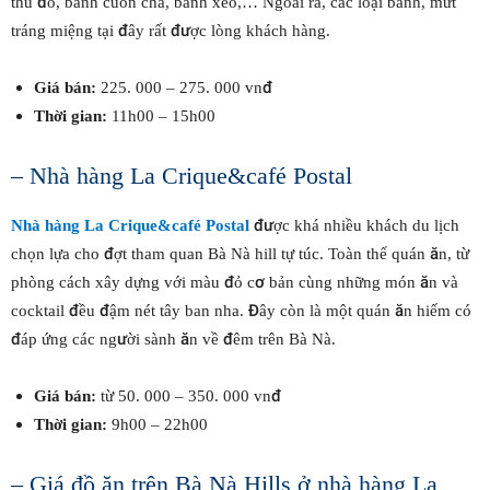
thủ đô, bánh cuốn chả, bánh xèo,… Ngoài ra, các loại bánh, mứt
tráng miệng tại đây rất được lòng khách hàng.
Giá bán:
225. 000 – 275. 000 vnđ
Thời gian:
11h00 – 15h00
– Nhà hàng La Crique&café Postal
Nhà hàng La Crique&café Postal
được khá nhiều khách du lịch
chọn lựa cho đợt tham quan Bà Nà hill tự túc. Toàn thể quán ăn, từ
phòng cách xây dựng với màu đỏ cơ bản cùng những món ăn và
cocktail đều đậm nét tây ban nha. Đây còn là một quán ăn hiếm có
đáp ứng các người sành ăn về đêm trên Bà Nà.
Giá bán:
từ 50. 000 – 350. 000 vnđ
Thời gian:
9h00 – 22h00
– Giá đồ ăn trên Bà Nà Hills ở nhà hàng La