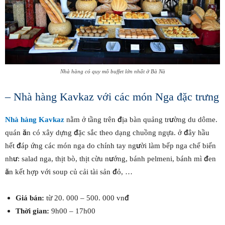
Nhà hàng có quy mô buffet lớn nhất ở Bà Nà
– Nhà hàng Kavkaz với các món Nga đặc trưng
Nhà hàng Kavkaz
nằm ở tầng trên địa bàn quảng trường du dôme.
quán ăn có xây dựng đặc sắc theo dạng chuồng ngựa. ở đây hầu
hết đáp ứng các món nga do chính tay người làm bếp nga chế biến
như: salad nga, thịt bò, thịt cừu nướng, bánh pelmeni, bánh mì đen
ăn kết hợp với soup củ cải tài sản đỏ, …
Giá bán:
từ 20. 000 – 500. 000 vnđ
Thời gian:
9h00 – 17h00