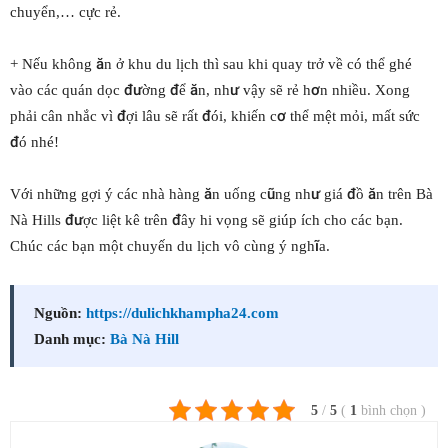
chuyển,… cực rẻ.
+ Nếu không ăn ở khu du lịch thì sau khi quay trở về có thể ghé
vào các quán dọc đường để ăn, như vậy sẽ rẻ hơn nhiều. Xong
phải cân nhắc vì đợi lâu sẽ rất đói, khiến cơ thể mệt mỏi, mất sức
đó nhé!
Với những gợi ý các nhà hàng ăn uống cũng như giá đồ ăn trên Bà
Nà Hills được liệt kê trên đây hi vọng sẽ giúp ích cho các bạn.
Chúc các bạn một chuyến du lịch vô cùng ý nghĩa.
Nguồn:
https://dulichkhampha24.com
Danh mục:
Bà Nà Hill
5
/
5
(
1
bình chọn
)