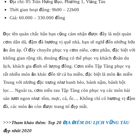
Địa chỉ: 05 Trần Hưng Đạo, Phường 1, Vũng Tàu
Thời gian hoạt động: 9h00 – 22h00
Giá: 60.000 – 330.000 đồng
Đọc tên quán chắc hẳn bạn cũng cảm nhận được đây là một quán
cơm dân dã, đậm đà hương vị quê nhà, bạn sẽ nghĩ đến những bữa
ăn ấm áp. Ở đây chuyên phục vụ cơm niêu, cơm phần, đặc biệt với
không gian rộng rãi, thoáng đãng có thể phục vụ khách đoàn du
lịch, khách gia đình số lượng đông. Cơm niêu Tập Tàng phục vụ
rất nhiều món ăn khác đến từ cả ba miền, đặc biệt là món ăn miền
Trung với những đặc trưng như banh bèo, bánh nậm, bánh bột
lọc… Ngoài ra, cơm niêu rau Tập Tàng còn phục vụ các món hải
sản tươi ngon như: tôm, mực, cá, ốc… Không chỉ có hương vị đậm
đà, các món ăn còn được trang trí đẹp mắt.
>>>Tham khảo thêm: Top 20
ĐỊA ĐIỂM DU LỊCH VŨNG TÀU
đẹp nhất 2020