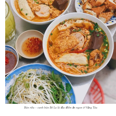
Bún riêu – canh bún Bé La là địa điểm ăn ngon ở Vũng Tàu