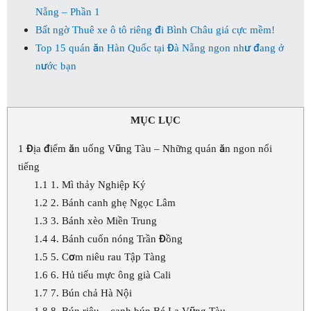
Nẵng – Phần 1
Bất ngờ Thuê xe ô tô riêng đi Bình Châu giá cực mềm!
Top 15 quán ăn Hàn Quốc tại Đà Nẵng ngon như đang ở
nước bạn
MỤC LỤC
1
Địa điểm ăn uống Vũng Tàu – Những quán ăn ngon nổi
tiếng
1.1
1. Mì thảy Nghiệp Ký
1.2
2. Bánh canh ghẹ Ngọc Lâm
1.3
3. Bánh xèo Miền Trung
1.4
4. Bánh cuốn nóng Trần Đồng
1.5
5. Cơm niêu rau Tập Tàng
1.6
6. Hủ tiếu mực ông già Cali
1.7
7. Bún chả Hà Nội
1.8
8. Bún riêu – canh bún Bé La Vũng Tàu