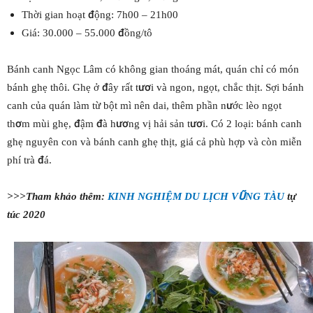
Thời gian hoạt động: 7h00 – 21h00
Giá: 30.000 – 55.000 đồng/tô
Bánh canh Ngọc Lâm có không gian thoáng mát, quán chỉ có món
bánh ghẹ thôi. Ghẹ ở đây rất tươi và ngon, ngọt, chắc thịt. Sợi bánh
canh của quán làm từ bột mì nên dai, thêm phần nước lèo ngọt
thơm mùi ghẹ, đậm đà hương vị hải sản tươi. Có 2 loại: bánh canh
ghẹ nguyên con và bánh canh ghẹ thịt, giá cả phù hợp và còn miễn
phí trà đá.
>>>Tham khảo thêm:
KINH NGHIỆM DU LỊCH VŨNG TÀU
tự
túc 2020