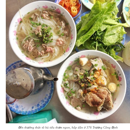
Đến thưởng thức tô hủ tiếu thơm ngon, hấp dẫn ở 376 Trương Công Định