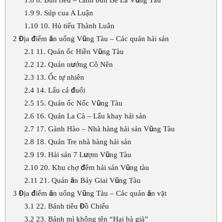
1.9
9. Súp cua A Luận
1.10
10. Hủ tiếu Thành Luân
2
Địa điểm ăn uống Vũng Tàu – Các quán hải sản
2.1
11. Quán ốc Hiền Vũng Tàu
2.2
12. Quán nướng Cô Nên
2.3
13. Ốc tự nhiên
2.4
14. Lẩu cá đuối
2.5
15. Quán ốc Nốc Vũng Tàu
2.6
16. Quán La Cà – Lẩu khay hải sản
2.7
17. Gành Hào – Nhà hàng hải sản Vũng Tàu
2.8
18. Quán Tre nhà hàng hải sản
2.9
19. Hải sản 7 Lượm Vũng Tàu
2.10
20. Khu chợ đêm hải sản Vũng tàu
2.11
21. Quán ăn Bảy Giai Vũng Tàu
3
Địa điểm ăn uống Vũng Tàu – Các quán ăn vặt
3.1
22. Bánh tiêu Đồ Chiểu
3.2
23. Bánh mì không tên “Hai bà già”