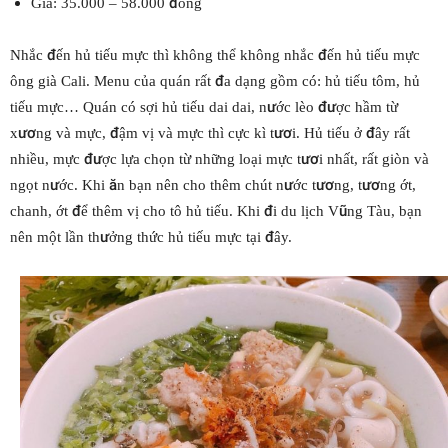
Giá: 35.000 – 58.000 đồng
Nhắc đến hủ tiếu mực thì không thể không nhắc đến hủ tiếu mực
ông già Cali. Menu của quán rất đa dạng gồm có: hủ tiếu tôm, hủ
tiếu mực… Quán có sợi hủ tiếu dai dai, nước lèo được hầm từ
xương và mực, đậm vị và mực thì cực kì tươi. Hủ tiếu ở đây rất
nhiều, mực được lựa chọn từ những loại mực tươi nhất, rất giòn và
ngọt nước. Khi ăn bạn nên cho thêm chút nước tương, tương ớt,
chanh, ớt để thêm vị cho tô hủ tiếu. Khi đi du lịch Vũng Tàu, bạn
nên một lần thưởng thức hủ tiếu mực tại đây.