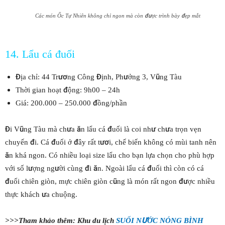
Các món Ốc Tự Nhiên không chỉ ngon mà còn được trình bày đẹp mắt
14. Lẩu cá đuối
Địa chỉ: 44 Trương Công Định, Phưởng 3, Vũng Tàu
Thời gian hoạt động: 9h00 – 24h
Giá: 200.000 – 250.000 đồng/phần
Đi Vũng Tàu mà chưa ăn lẩu cá đuối là coi như chưa trọn vẹn
chuyến đi. Cá đuối ở đây rất tươi, chế biến không có mùi tanh nên
ăn khá ngon. Có nhiều loại size lẩu cho bạn lựa chọn cho phù hợp
với số lượng người cùng đi ăn. Ngoài lẩu cá đuối thì còn có cá
đuối chiên giòn, mực chiên giòn cũng là món rất ngon được nhiều
thực khách ưa chuộng.
>>>Tham khảo thêm: Khu du lịch
SUỐI NƯỚC NÓNG BÌNH