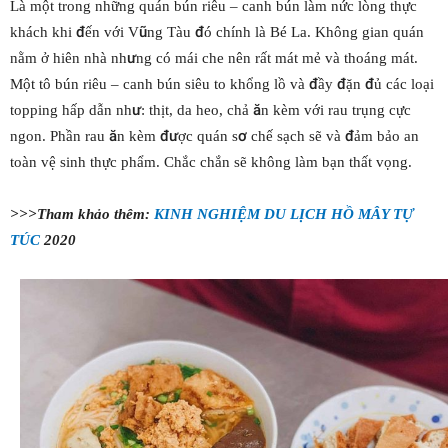
Là một trong những quán bún riêu – canh bún làm nức lòng thực
khách khi đến với Vũng Tàu đó chính là Bé La. Không gian quán
nằm ở hiên nhà nhưng có mái che nên rất mát mẻ và thoáng mát.
Một tô bún riêu – canh bún siêu to khổng lồ và đầy đặn đủ các loại
topping hấp dẫn như: thịt, da heo, chả ăn kèm với rau trụng cực
ngon. Phần rau ăn kèm được quán sơ chế sạch sẽ và đảm bảo an
toàn vệ sinh thực phẩm. Chắc chắn sẽ không làm bạn thất vọng.
>>>Tham khảo thêm:
KINH NGHIỆM DU LỊCH HỒ MÂY TỰ
TÚC
2020