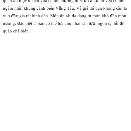
quán ăn thực khách vừa có thể thưởng thức đồ ăn đêm vừa có thể
ngắm nhìn khung cảnh biển Vũng Tàu. Về giá thì bạn không cần lo
vì ở đây giá rất bình dân. Món ăn rất đa dạng từ món khô đến món
nướng. Đặc biệt là bạn có thể lựa chọn hải sản tươi ngon tại hồ để
quán chế biến.