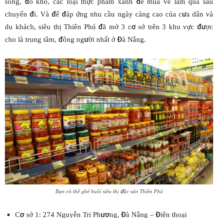
sống, đồ khô, các loại thực phẩm xanh để mua về làm qua sau
chuyến đi. Và để đáp ứng nhu cầu ngày càng cao của cưa dân và
du khách, siêu thị Thiên Phú đã mở 3 cơ sở trên 3 khu vực được
cho là trung tâm, đông người nhất ở Đà Nẵng.
Bạn có thể ghé huỗi siêu thị đặc sản Thiên Phú
Cơ sở 1: 274 Nguyễn Tri Phương, Đà Nẵng – Điện thoại