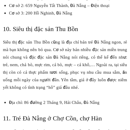
Cơ sở 2: 659 Nguyễn Tất Thành, Đà Nẵng – Điện thoại
Cơ sở 3: 200 Hồ Nghinh, Đà Nẵng
10. Siêu thị đặc sản Thu Bồn
Siêu thị đặc sản Thu Bồn cũng là địa chỉ bán tré Đà Nẵng ngon, rẻ
mà bạn không nên bỏ qua. Cơ sở này bán nhiều đặc sản miền trung
nói chung và đặc đặc sản Đà Nẵng nói riêng, có thể kể đến như:
tré, nem, chả bò, mực rim, cá bò, mực – cá khô,… Ngoài ra, tại siêu
thị còn có cả thực phẩm tươi sống, phục vụ nhu cầu mua sắm, ăn
uống mỗi ngày của người đân. Yên tâm, giá ở đây luôn được niêm
yết không có tình trạng “hô” giá đâu nhé.
Địa chỉ: 86 đường 2 Tháng 9, Hải Châu, Đà Nẵng
11. Tré Đà Nẵng ở Chợ Cồn, chợ Hàn