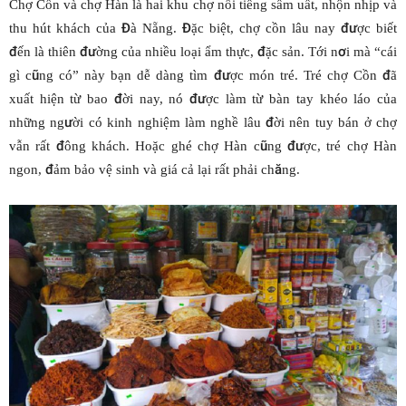
Chợ Cồn và chợ Hàn là hai khu chợ nổi tiếng sầm uất, nhộn nhịp và
thu hút khách của Đà Nẵng. Đặc biệt, chợ cồn lâu nay được biết
đến là thiên đường của nhiều loại ẩm thực, đặc sản. Tới nơi mà “cái
gì cũng có” này bạn dễ dàng tìm được món tré. Tré chợ Cồn đã
xuất hiện từ bao đời nay, nó được làm từ bàn tay khéo láo của
những người có kinh nghiệm làm nghề lâu đời nên tuy bán ở chợ
vẫn rất đông khách. Hoặc ghé chợ Hàn cũng được, tré chợ Hàn
ngon, đảm bảo vệ sinh và giá cả lại rất phải chăng.