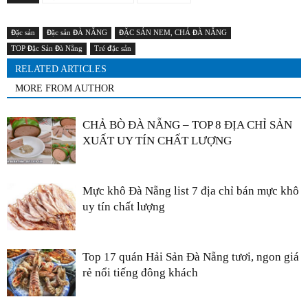
Đặc sản
Đặc sản ĐÀ NẴNG
ĐẶC SẢN NEM, CHẢ ĐÀ NẴNG
TOP Đặc Sản Đà Nẵng
Tré đặc sản
RELATED ARTICLES
MORE FROM AUTHOR
CHẢ BÒ ĐÀ NẴNG – TOP 8 ĐỊA CHỈ SẢN
XUẤT UY TÍN CHẤT LƯỢNG
Mực khô Đà Nẵng list 7 địa chỉ bán mực khô
uy tín chất lượng
Top 17 quán Hải Sản Đà Nẵng tươi, ngon giá
rẻ nổi tiếng đông khách