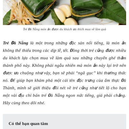
Tré Đà Nẵng món ăn được du khách ưa thích mua về làm quà
Tré Đà Nẵng
là một trong những đặc sản nổi tiếng, là món ăn
không thể thiếu trong các dịp lễ, tết. Đồng thời tré cũng được nhiều
du khách lựa chọn mua về làm quà sau những chuyến ghé thăm
thành phố này. Không phải ngẫu nhiên mà món ăn này lại trở nên
được ưa chuộng như vậy, bạn sẽ phải “ngã gục” khi thưởng thức
nó. Để giúp bạn khám phá một cái tên đặc trưng của ẩm thực Đà
Thành, mình sẽ giới thiệu đôi nét về tré cũng như tiết lộ cho bạn
một vài địa chỉ bán tré Đà Nẵng ngon nức tiếng, giá phải chăng.
Hãy cùng theo dõi nhé.
Có thể bạn quan tâm