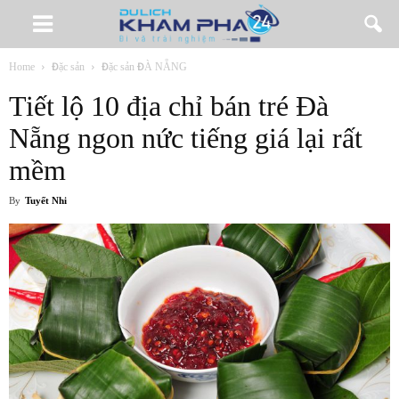
Home
Đặc sản
Đặc sản ĐÀ NẴNG
Tiết lộ 10 địa chỉ bán tré Đà
Nẵng ngon nức tiếng giá lại rất
mềm
By
Tuyết Nhi