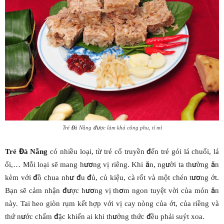
Tré Đà Nẵng được làm khá công phu, tỉ mỉ
Tré Đà Nẵng
có nhiều loại, từ tré cổ truyền đến tré gói lá chuối, lá
ổi,… Mỗi loại sẽ mang hương vị riêng. Khi ăn, người ta thường ăn
kèm với đồ chua như đu đủ, củ kiệu, cà rốt và một chén tương ớt.
Bạn sẽ cảm nhận được hương vị thơm ngon tuyệt vời của món ăn
này. Tai heo giòn rụm kết hợp với vị cay nòng của ớt, của riềng và
thứ nước chấm đặc khiến ai khi thưởng thức đều phải suýt xoa.