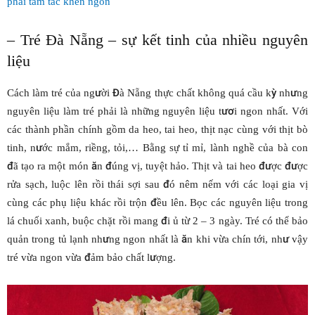
phải tấm tắc khen ngon
– Tré Đà Nẵng – sự kết tinh của nhiều nguyên
liệu
Cách làm tré của người Đà Nẵng thực chất không quá cầu kỳ nhưng
nguyên liệu làm tré phải là những nguyên liệu tươi ngon nhất. Với
các thành phần chính gồm da heo, tai heo, thịt nạc cùng với thịt bò
tinh, nước mắm, riềng, tỏi,… Bằng sự tỉ mỉ, lành nghề của bà con
đã tạo ra một món ăn đúng vị, tuyệt hảo. Thịt và tai heo được được
rửa sạch, luộc lên rồi thái sợi sau đó nêm nếm với các loại gia vị
cùng các phụ liệu khác rồi trộn đều lên. Bọc các nguyên liệu trong
lá chuối xanh, buộc chặt rồi mang đi ủ từ 2 – 3 ngày. Tré có thể bảo
quản trong tủ lạnh nhưng ngon nhất là ăn khi vừa chín tới, như vậy
tré vừa ngon vừa đảm bảo chất lượng.