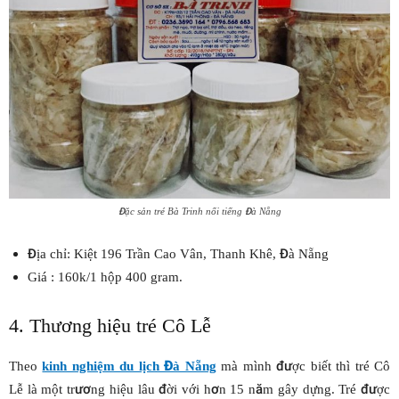
Đặc sản tré Bà Trinh nổi tiếng Đà Nẵng
Địa chỉ: Kiệt 196 Trần Cao Vân, Thanh Khê, Đà Nẵng
Giá : 160k/1 hộp 400 gram.
4. Thương hiệu tré Cô Lễ
Theo
kinh nghiệm du lịch Đà Nẵng
mà mình được biết thì tré Cô
Lễ là một trương hiệu lâu đời với hơn 15 năm gây dựng. Tré được