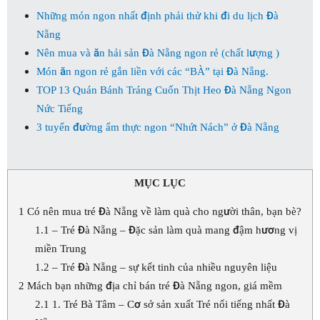
Những món ngon nhất định phải thử khi đi du lịch Đà
Nẵng
Nên mua và ăn hải sản Đà Nẵng ngon rẻ (chất lượng )
Món ăn ngon rẻ gắn liền với các “BÀ” tại Đà Nẵng.
TOP 13 Quán Bánh Tráng Cuốn Thịt Heo Đà Nẵng Ngon
Nức Tiếng
3 tuyến đường ẩm thực ngon “Nhứt Nách” ở Đà Nẵng
MỤC LỤC
1
Có nên mua tré Đà Nẵng về làm quà cho người thân, bạn bè?
1.1
– Tré Đà Nẵng – Đặc sản làm quà mang đậm hương vị
miền Trung
1.2
– Tré Đà Nẵng – sự kết tinh của nhiều nguyên liệu
2
Mách bạn những địa chỉ bán tré Đà Nẵng ngon, giá mềm
2.1
1. Tré Bà Tâm – Cơ sở sản xuất Tré nổi tiếng nhất Đà