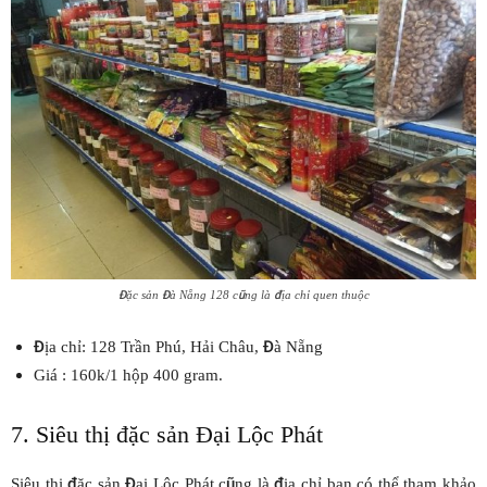
Đặc sản Đà Nẵng 128 cũng là địa chỉ quen thuộc
Địa chỉ: 128 Trần Phú, Hải Châu, Đà Nẵng
Giá : 160k/1 hộp 400 gram.
7. Siêu thị đặc sản Đại Lộc Phát
Siêu thị đặc sản Đại Lộc Phát cũng là địa chỉ bạn có thể tham khảo