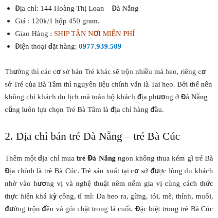
Địa chỉ: 144 Hoàng Thị Loan – Đà Nẵng
Giá : 120k/1 hộp 450 gram.
Giao Hàng :
SHIP TẬN NƠI MIỄN PHÍ
Điện thoại đặt hàng:
0977.939.509
Thường thì các cơ sở bán Tré khác sẽ trộn nhiều má heo, riêng cơ
sở Tré của Bà Tâm thì nguyên liệu chính vẫn là Tai heo. Bởi thế nên
không chỉ khách du lịch mà toàn bộ khách địa phương ở Đà Nẵng
cũng luôn lựa chọn Tré Bà Tâm là địa chỉ hàng đầu.
2. Địa chỉ bán tré Đà Nẵng – tré Bà Cúc
Thêm một địa chỉ mua
tré Đà Nẵng
ngon không thua kém gì tré Bà
Địa chính là tré Bà Cúc. Tré sản xuất tại cơ sở được lòng du khách
nhờ vào hương vị và nghệ thuật nêm nếm gia vị cùng cách thức
thực hiện khá kỳ công, tỉ mỉ: Da heo ra, gừng, tỏi, mè, thính, muối,
đường trộn đều và gói chặt trong lá cuối. Đặc biệt trong tré Bà Cúc