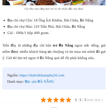
Các khu chợ cũng bán tré và rất nhiều đặc sản khác
Địa chỉ chợ Cồn: 18 Ông Ích Khiêm, Hải Châu, Đà Nẵng
Địa chỉ chợ Hàn: 119 Trần Phú, Hải Châu, Đà Nẵng
Giá : 180k/1 hộp 400 gram.
Trên đây là những địa chỉ bán
tré Đà Nẵng
ngon nức tiếng, giá
mềm được nhiều khách hàng ưa chuộng và tin mua mà mình đã gợi
ý. Giờ thì tìm tré ngon ở Đà Nẵng quá dễ rồi phải không nào.
Nguồn:
https://dulichkhampha24.com
Danh mục:
Đặc sản ĐÀ NẴNG
5
/
5
(
5
bình chọn
)