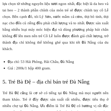
lựa chọn từ những nguyên liệu tươi ngon nhất, đặc biệt là da heo và
tai heo – 2 thành phần chính của món tré sẽ được chính tay cô Lễ
chọn. Bên cạnh đó, tỏi Lý Sơn, nước mắm cá cơm, thịt bò tinh, thịt
nạc cho đến củ riềng đều phải chất lượng và to nhất. Được sản xuất
bằng nhiều loại máy móc hiện đại và dùng phương pháp hút chân
không để lên men nên tré Cô Lễ luôn được đánh giá chất lượng, trở
thành địa chỉ không thể không ghé qua khi tới Đà Nẵng của du
khách.
Địa chỉ: 53 Hải Phòng, Hải Châu, Đà Nẵng
Giá : 200k/1 hộp 400 gram.
5. Tré Bà Đệ – địa chỉ bán tré Đà Nẵng
Tré Bà Đệ cũng là cơ sở có tiếng tại Đà Nẵng mà mọi người nên
tham khảo. Tré ở đây được sản xuất rất nhiều, được tiêu thụ ở
nhiều chợ tại Đà Nẵng. Ưu điểm là Tré Bà Đệ có hương vị rất đặc