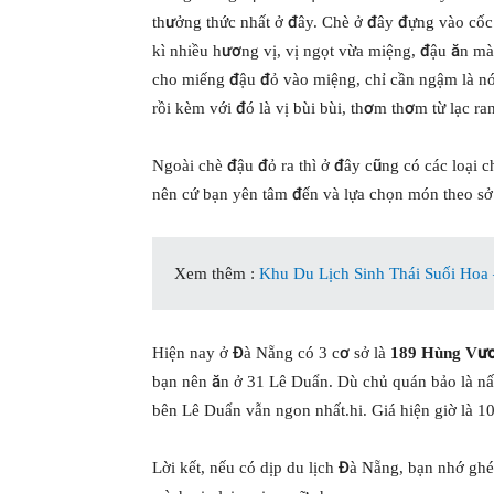
thưởng thức nhất ở đây. Chè ở đây đựng vào cốc 
kì nhiều hương vị, vị ngọt vừa miệng, đậu ăn mà
cho miếng đậu đỏ vào miệng, chỉ cần ngậm là nó 
rồi kèm với đó là vị bùi bùi, thơm thơm từ lạc 
Ngoài chè đậu đỏ ra thì ở đây cũng có các loại 
nên cứ bạn yên tâm đến và lựa chọn món theo sở 
Xem thêm :
Khu Du Lịch Sinh Thái Suối Hoa
Hiện nay ở Đà Nẵng có 3 cơ sở là
189 Hùng Vươ
bạn nên ăn ở 31 Lê Duẩn. Dù chủ quán bảo là nấ
bên Lê Duẩn vẫn ngon nhất.hi. Giá hiện giờ là 1
Lời kết, nếu có dịp du lịch Đà Nẵng, bạn nhớ gh