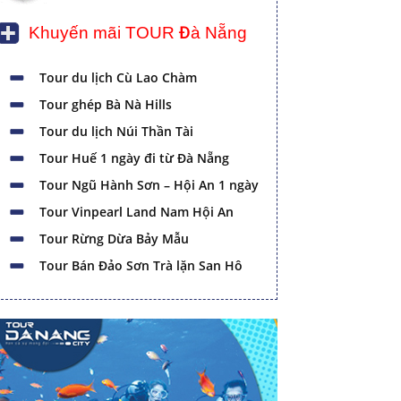
Khuyến mãi TOUR Đà Nẵng
Tour du lịch Cù Lao Chàm
Tour ghép Bà Nà Hills
Tour du lịch Núi Thần Tài
Tour Huế 1 ngày đi từ Đà Nẵng
Tour Ngũ Hành Sơn – Hội An 1 ngày
Tour Vinpearl Land Nam Hội An
Tour Rừng Dừa Bảy Mẫu
Tour Bán Đảo Sơn Trà lặn San Hô