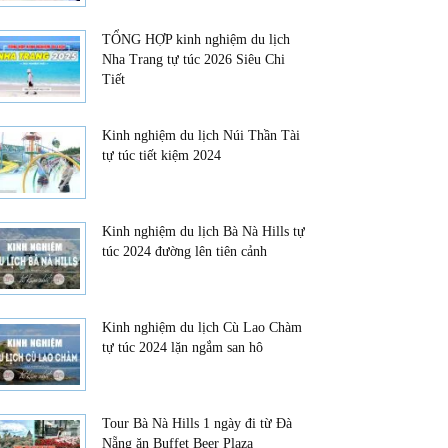
TỔNG HỢP kinh nghiệm du lịch
Nha Trang tự túc 2026 Siêu Chi
Tiết
Kinh nghiệm du lịch Núi Thần Tài
tự túc tiết kiệm 2024
Kinh nghiệm du lịch Bà Nà Hills tự
túc 2024 đường lên tiên cảnh
Kinh nghiệm du lịch Cù Lao Chàm
tự túc 2024 lặn ngắm san hô
Tour Bà Nà Hills 1 ngày đi từ Đà
Nẵng ăn Buffet Beer Plaza