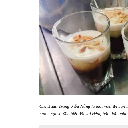
Chè Xuân Trang ở Đà Nẵng
là một món ăn bạn n
ngon, cực kì đặc biệt đối với riêng bản thân mì