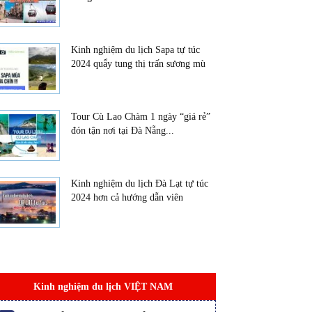
Kinh nghiệm du lịch Sapa tự túc
2024 quẩy tung thị trấn sương mù
Tour Cù Lao Chàm 1 ngày “giá rẻ”
đón tận nơi tại Đà Nẵng...
Kinh nghiệm du lịch Đà Lạt tự túc
2024 hơn cả hướng dẫn viên
Kinh nghiệm du lịch VIỆT NAM