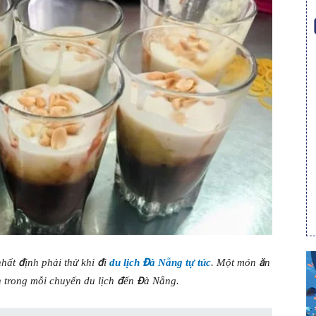
hất định phải thử khi đi
du lịch Đà Nẵng tự túc
. Một món ăn
nh trong mỗi chuyến du lịch đến Đà Nẵng.