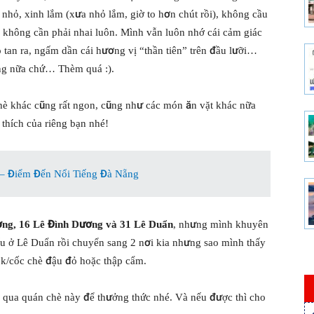
nhỏ, xinh lắm (xưa nhỏ lắm, giờ to hơn chút rồi), không cầu
 không cần phải nhai luôn. Mình vẫn luôn nhớ cái cảm giác
tan ra, ngấm dần cái hương vị “thần tiên” trên đầu lưỡi…
rang nữa chứ… Thèm quá :).
chè khác cũng rất ngon, cũng như các món ăn vặt khác nữa
thích của riêng bạn nhé!
 – Điểm Đến Nổi Tiếng Đà Nẵng
ng, 16 Lê Đình Dương và 31 Lê Duẩn
, nhưng mình khuyên
u ở Lê Duẩn rồi chuyển sang 2 nơi kia nhưng sao mình thấy
0k/cốc chè đậu đỏ hoặc thập cẩm.
é qua quán chè này để thưởng thức nhé. Và nếu được thì cho