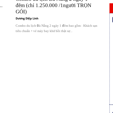
..
đêm (chỉ 1.250.000 /1người TRỌN
GÓI)
Dương Diệp Linh
Combo du lịch Đà Nẵng 2 ngày 1 đêm bao gồm : Khách sạn
tiêu chuẩn + vé máy bay khứ hồi thật sự...