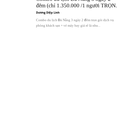
đêm (chỉ 1.350.000 /1 người TRỌN.
Dương Diệp Linh
Combo du lịch Đà Nẵng 3 ngày 2 đêm trọn gói dịch vụ
phòng khách sạn + vé máy bay giá rẻ là nhu...