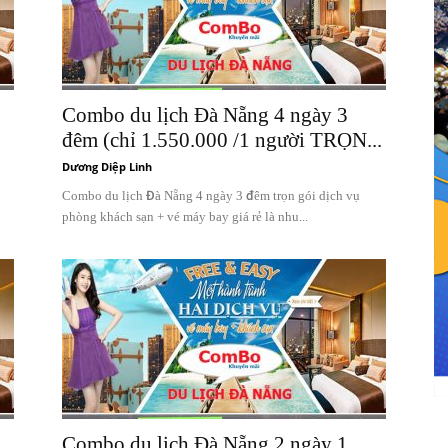
Combo du lịch Đà Nẵng 4 ngày 3
đêm (chỉ 1.550.000 /1 người TRỌN...
Dương Diệp Linh
Combo du lịch Đà Nẵng 4 ngày 3 đêm trọn gói dịch vụ
phòng khách sạn + vé máy bay giá rẻ là nhu...
Combo du lịch Đà Nẵng 2 ngày 1