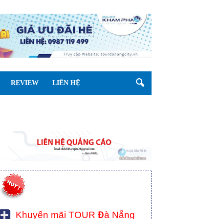
REVIEW
LIÊN HỆ
Khuyến mãi TOUR Đà Nẵng