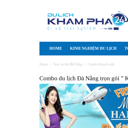
Cẩm
nang
Du
lịch
Tự
túc
HOME
KINH NGHIỆM DU LỊCH
T
Home
Tour du lịch Đà Nẵng
Combo khuyến mãi
Combo du lịch Đà Nẵng trọn gói ” 