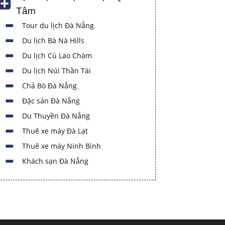
Tâm
Tour du lịch Đà Nẵng
Du lịch Bà Nà Hills
Du lịch Cù Lao Chàm
Du lịch Núi Thần Tài
Chả Bò Đà Nẵng
Đặc sản Đà Nẵng
Du Thuyền Đà Nẵng
Thuê xe máy Đà Lạt
Thuê xe máy Ninh Bình
Khách sạn Đà Nẵng