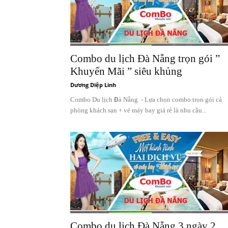
Combo du lịch Đà Nẵng trọn gói ”
Khuyến Mãi ” siêu khủng
Dương Diệp Linh
Combo Du lịch Đà Nẵng - Lựa chọn combo trọn gói cả
phòng khách sạn + vé máy bay giá rẻ là nhu cầu...
Combo du lịch Đà Nẵng 3 ngày 2