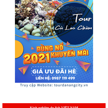
Kinh nghiệm du lịch VIỆT NAM