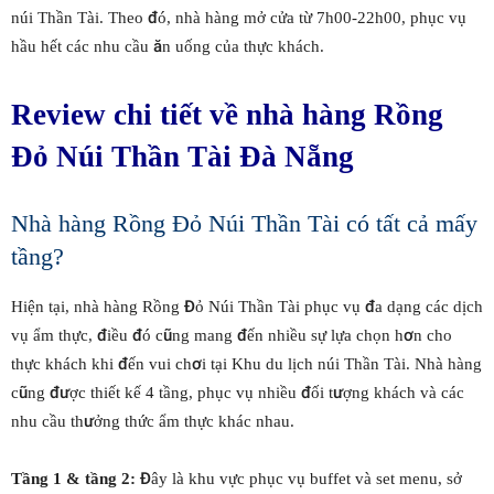
núi Thần Tài. Theo đó, nhà hàng mở cửa từ 7h00-22h00, phục vụ
hầu hết các nhu cầu ăn uống của thực khách.
Review chi tiết về nhà hàng Rồng
Đỏ Núi Thần Tài Đà Nẵng
Nhà hàng Rồng Đỏ Núi Thần Tài có tất cả mấy
tầng?
Hiện tại, nhà hàng Rồng Đỏ Núi Thần Tài phục vụ đa dạng các dịch
vụ ẩm thực, điều đó cũng mang đến nhiều sự lựa chọn hơn cho
thực khách khi đến vui chơi tại Khu du lịch núi Thần Tài. Nhà hàng
cũng được thiết kế 4 tầng, phục vụ nhiều đối tượng khách và các
nhu cầu thưởng thức ẩm thực khác nhau.
Tầng 1 & tầng 2:
Đây là khu vực phục vụ buffet và set menu, sở