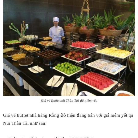
Giá vé Buffet núi Thần Tài đã niêm yết.
Giá vé buffet nhà hàng Rồng Đỏ hiện đang bán với giá niêm yết tại
Núi Thần Tài như sau: