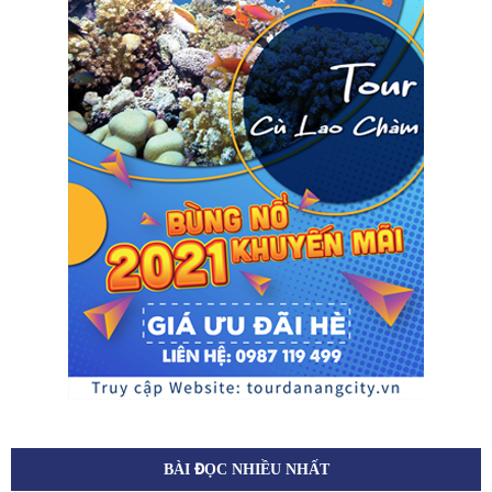
BÀI ĐỌC NHIỀU NHẤT