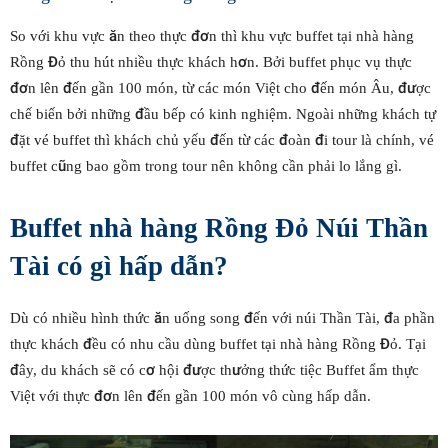
So với khu vực ăn theo thực đơn thì khu vực buffet tại nhà hàng
Rồng Đỏ thu hút nhiều thực khách hơn. Bởi buffet phục vụ thực
đơn lên đến gần 100 món, từ các món Việt cho đến món Âu, được
chế biến bởi những đầu bếp có kinh nghiệm. Ngoài những khách tự
đặt vé buffet thì khách chủ yếu đến từ các đoàn đi tour là chính, vé
buffet cũng bao gồm trong tour nên không cần phải lo lắng gì.
Buffet nhà hàng Rồng Đỏ Núi Thần
Tài có gì hấp dẫn?
Dù có nhiều hình thức ăn uống song đến với núi Thần Tài, đa phần
thực khách đều có nhu cầu dùng buffet tại nhà hàng Rồng Đỏ. Tại
đây, du khách sẽ có cơ hội được thưởng thức tiệc Buffet ẩm thực
Việt với thực đơn lên đến gần 100 món vô cùng hấp dẫn.