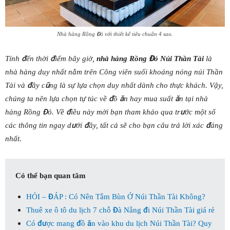
Nhà hàng Rồng Đỏ với thiết kế tiêu chuẩn 4 sao.
Tính đến thời điểm bây giờ,
nhà hàng Rồng Đỏ Núi Thần Tài
là
nhà hàng duy nhất nằm trên Công viên suối khoáng nóng núi Thần
Tài và đây cũng là sự lựa chọn duy nhất dành cho thực khách. Vậy,
chúng ta nên lựa chọn tự túc về đồ ăn hay mua suất ăn tại nhà
hàng Rồng Đỏ. Về điều này mời bạn tham khảo qua trước một số
các thông tin ngay dưới đây, tất cả sẽ cho bạn câu trả lời xác đáng
nhất.
Có thể bạn quan tâm
HỎI – ĐÁP : Có Nên Tắm Bùn Ở Núi Thần Tài Không?
Thuê xe ô tô du lịch 7 chỗ Đà Nẵng đi Núi Thần Tài giá rẻ
Có được mang đồ ăn vào khu du lịch Núi Thần Tài? Quy