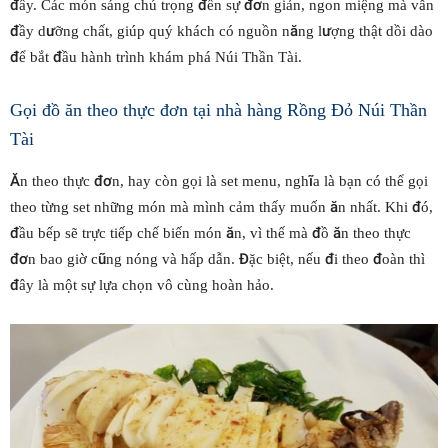
đây. Các món sáng chú trọng đến sự đơn giản, ngon miệng mà vẫn
đầy dưỡng chất, giúp quý khách có nguồn năng lượng thật dồi dào
để bắt đầu hành trình khám phá Núi Thần Tài.
Gọi đồ ăn theo thực đơn tại nhà hàng Rồng Đỏ Núi Thần
Tài
Ăn theo thực đơn, hay còn gọi là set menu, nghĩa là bạn có thể gọi
theo từng set những món mà mình cảm thấy muốn ăn nhất. Khi đó,
đầu bếp sẽ trực tiếp chế biến món ăn, vì thế mà đồ ăn theo thực
đơn bao giờ cũng nóng và hấp dẫn. Đặc biệt, nếu đi theo đoàn thì
đây là một sự lựa chọn vô cùng hoàn hảo.