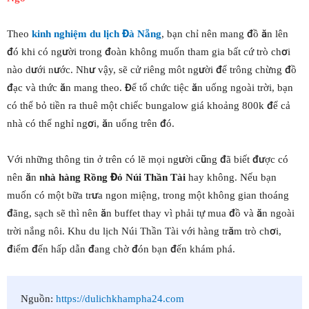
Theo
kinh nghiệm du lịch Đà Nẵng
, bạn chỉ nên mang đồ ăn lên
đó khi có người trong đoàn không muốn tham gia bất cứ trò chơi
nào dưới nước. Như vậy, sẽ cử riêng môt người để trông chừng đồ
đạc và thức ăn mang theo. Để tổ chức tiệc ăn uống ngoài trời, bạn
có thể bỏ tiền ra thuê một chiếc bungalow giá khoảng 800k để cả
nhà có thể nghỉ ngơi, ăn uống trên đó.
Với những thông tin ở trên có lẽ mọi người cũng đã biết được có
nên ăn
nhà hàng Rồng Đỏ Núi Thần Tài
hay không. Nếu bạn
muốn có một bữa trưa ngon miệng, trong một không gian thoáng
đãng, sạch sẽ thì nên ăn buffet thay vì phải tự mua đồ và ăn ngoài
trời nắng nôi. Khu du lịch Núi Thần Tài với hàng trăm trò chơi,
điểm đến hấp dẫn đang chờ đón bạn đến khám phá.
Nguồn:
https://dulichkhampha24.com