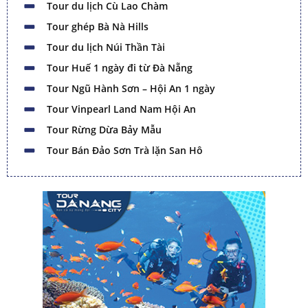
Tour du lịch Cù Lao Chàm
Tour ghép Bà Nà Hills
Tour du lịch Núi Thần Tài
Tour Huế 1 ngày đi từ Đà Nẵng
Tour Ngũ Hành Sơn – Hội An 1 ngày
Tour Vinpearl Land Nam Hội An
Tour Rừng Dừa Bảy Mẫu
Tour Bán Đảo Sơn Trà lặn San Hô