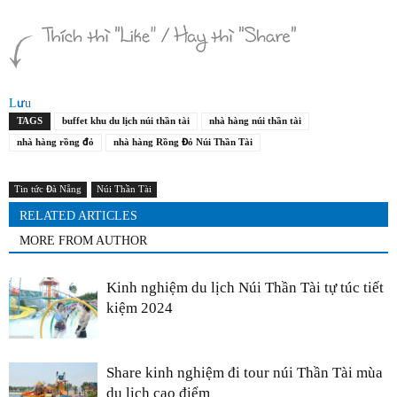
Lưu
TAGS
buffet khu du lịch núi thần tài
nhà hàng núi thần tài
nhà hàng rồng đỏ
nhà hàng Rồng Đỏ Núi Thần Tài
Tin tức Đà Nẵng
Núi Thần Tài
RELATED ARTICLES
MORE FROM AUTHOR
Kinh nghiệm du lịch Núi Thần Tài tự túc tiết
kiệm 2024
Share kinh nghiệm đi tour núi Thần Tài mùa
du lịch cao điểm