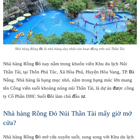
Nhà hàng Rồng Đỏ là nhà hàng duy nhất còn hoạt động trên núi Thần Tài.
Nhà hàng Rồng Đỏ nay nằm trong khuôn viên Khu du lịch Núi
Thần Tài, tại Thôn Phú Túc, Xã Hòa Phú, Huyện Hòa Vang, TP. Đà
Nẵng. Nhà hàng là hạng mục nhỏ, nằm trong hạng múc lớn mang
tên Công viên suối khoáng nóng núi Thần Tài, là dự án được công
ty Cổ Phần DHC Suối Đôi làm chủ đầu tư.
Nhà hàng Rồng Đỏ Núi Thần Tài mấy giờ mở
cửa?
Nhà hàng Rồng Đỏ mở cửa xuyên suốt, song song với Khu du lịch