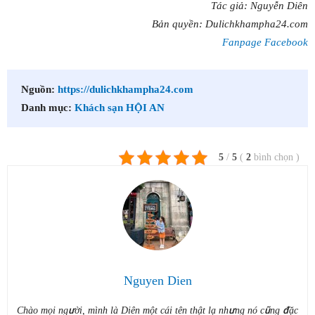
Tác giả: Nguyễn Diên
Bản quyền: Dulichkhampha24.com
Fanpage Facebook
Nguồn:
https://dulichkhampha24.com
Danh mục:
Khách sạn HỘI AN
5
/
5
(
2
bình chọn
)
Nguyen Dien
Chào mọi người, mình là Diên một cái tên thật lạ nhưng nó cũng đặc