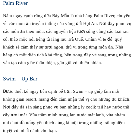
Palm River
Nằm ngay cạnh rừng dừa Bảy Mẫu là nhà hàng Palm River, chuyên
về các món ăn truyền thống của vùng đất Hội An. Nơi đây phục vụ
các món ăn theo mùa, các nguyên liệu tươi sống cùng các loại rau
củ, thảo mộc nổi tiếng từ làng rau Trà Quế. Chính vì lẽ đó, quý
khách sẽ cảm thấy sự tươi ngon, thú vị trong từng món ăn. Nhà
hàng có một diện tích khá rộng, bên trong đầy vẻ sang trọng những
vẫn tạo cảm giác thân thiện, gần gũi với thiên nhiên.
Swim – Up Bar
Được thiết kế ngay bên cạnh bể bơi, Swim – up giúp làm mới
không gian resort, mang đến cảm nhận thú vị cho những du khách.
Nơi đây dã sẵn sàng phục vụ bạn những ly coclk tail hay nước trái
cây tươi mát. Vừa trầm mình trong làn nước mát lạnh, vừa nhâm
nhi chút đồ uống yêu thích cũng là một trong những trải nghiệm
tuyệt vời nhất dành cho bạn.