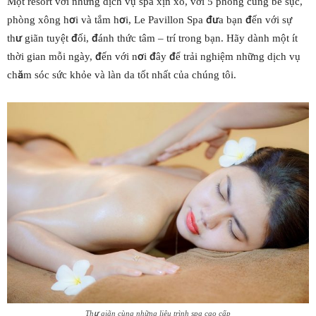
Một resort với những dịch vụ spa xịn xò, với 5 phòng cùng bể sục,
phòng xông hơi và tắm hơi, Le Pavillon Spa đưa bạn đến với sự
thư giãn tuyệt đối, đánh thức tâm – trí trong bạn. Hãy dành một ít
thời gian mỗi ngày, đến với nơi đây để trải nghiệm những dịch vụ
chăm sóc sức khỏe và làn da tốt nhất của chúng tôi.
Thư giãn cùng những liệu trình spa cao cấp