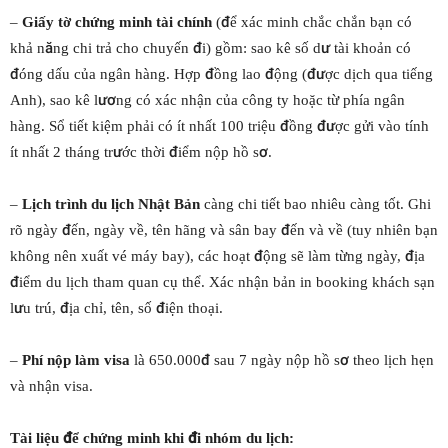
–
Giấy tờ chứng minh tài chính
(để xác minh chắc chắn bạn có
khả năng chi trả cho chuyến đi) gồm: sao kê số dư tài khoản có
đóng dấu của ngân hàng. Hợp đồng lao động (được dịch qua tiếng
Anh), sao kê lương có xác nhận của công ty hoặc từ phía ngân
hàng. Sổ tiết kiệm phải có ít nhất 100 triệu đồng được gửi vào tính
ít nhất 2 tháng trước thời điểm nộp hồ sơ.
–
Lịch trình du lịch Nhật Bản
càng chi tiết bao nhiêu càng tốt. Ghi
rõ ngày đến, ngày về, tên hãng và sân bay đến và về (tuy nhiên bạn
không nên xuất vé máy bay), các hoạt động sẽ làm từng ngày, địa
điểm du lịch tham quan cụ thể. Xác nhận bản in booking khách sạn
lưu trú, địa chỉ, tên, số điện thoại.
–
Phí nộp làm visa
là 650.000đ sau 7 ngày nộp hồ sơ theo lịch hẹn
và nhận visa.
Tài liệu để chứng minh khi đi nhóm du lịch: