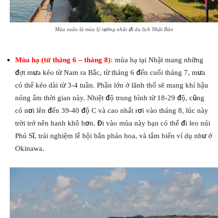
Mùa xuân là mùa lý tưởng nhất đi du lịch Nhật Bản
Mùa hạ (từ tháng 6 – tháng 8):
mùa hạ tại Nhật mang những
đợt mưa kéo từ Nam ra Bắc, từ tháng 6 đến cuối tháng 7, mưa
có thể kéo dài từ 3-4 tuần. Phần lớn ở lãnh thổ sẽ mang khí hậu
nóng ẩm thời gian này. Nhiệt độ trung bình từ 18-29 độ, cũng
có nơi lên đến 39-40 độ C và cao nhất rơi vào tháng 8, lúc này
trời trở nên hanh khô hơn. Đi vào mùa này bạn có thể đi leo núi
Phú Sĩ, trải nghiệm lễ hội bắn pháo hoa, và tắm biển ví dụ như ở
Okinawa.