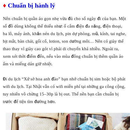
♦
Chuẩn bị hành lý
Nên chuẩn bị quần áo gọn nhẹ vừa đủ cho số ngày đi của bạn. Một
số đồ dùng không thể thiếu như: ổ cắm điện đa năng, điện thoại,
ba lô, máy ảnh, khăn nén du lịch, pin dự phòng, mũ, kính, tai nghe,
bịt mắt, bàn chải, gối cổ, lotion, son dưỡng môi… Nên có giày thể
thao thay vì giày cao gót vì phải di chuyển khá nhiều. Ngoài ra,
xem xét thời điểm đến, nếu vào mùa đông chuẩn bị thêm quần áo
ấm và miếng dán giữ nhiệt.
Đi du lịch “Xứ sở hoa anh đào” bạn nhớ chuẩn bị sim hoặc bộ phát
wifi du lịch. Tại Nhật vẫn có wifi miễn phí tại những ga công cộng,
tuy nhiên vô chừng 15–30p là bị out. Thế nên bạn cần chuẩn bị
trước để tiện tìm đường hơn.