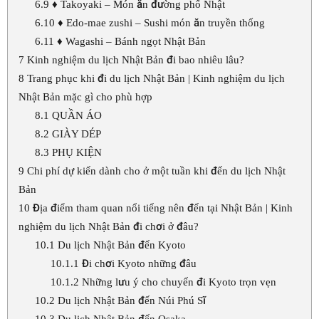
6.9
♦ Takoyaki – Món ăn đường phố Nhật
6.10
♦ Edo-mae zushi – Sushi món ăn truyền thống
6.11
♦ Wagashi – Bánh ngọt Nhật Bản
7
Kinh nghiệm du lịch Nhật Bản đi bao nhiêu lâu?
8
Trang phục khi đi du lịch Nhật Bản | Kinh nghiệm du lịch
Nhật Bản mặc gì cho phù hợp
8.1
QUẦN ÁO
8.2
GIÀY DÉP
8.3
PHỤ KIỆN
9
Chi phí dự kiến dành cho ở một tuần khi đến du lịch Nhật
Bản
10
Địa điểm tham quan nổi tiếng nên đến tại Nhật Bản | Kinh
nghiệm du lịch Nhật Bản đi chơi ở đâu?
10.1
Du lịch Nhật Bản đến Kyoto
10.1.1
Đi chơi Kyoto những đâu
10.1.2
Những lưu ý cho chuyến đi Kyoto trọn vẹn
10.2
Du lịch Nhật Bản đến Núi Phú Sĩ
10.3
Du lịch Nhật Bản đến Osaka