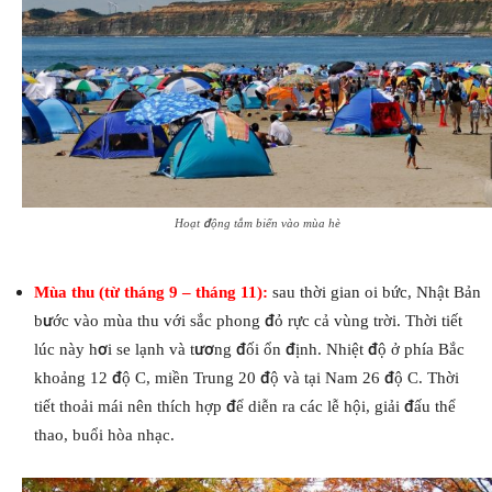
Hoạt động tắm biển vào mùa hè
Mùa thu (từ tháng 9 – tháng 11):
sau thời gian oi bức, Nhật Bản
bước vào mùa thu với sắc phong đỏ rực cả vùng trời. Thời tiết
lúc này hơi se lạnh và tương đối ổn định. Nhiệt độ ở phía Bắc
khoảng 12 độ C, miền Trung 20 độ và tại Nam 26 độ C. Thời
tiết thoải mái nên thích hợp để diễn ra các lễ hội, giải đấu thể
thao, buổi hòa nhạc.