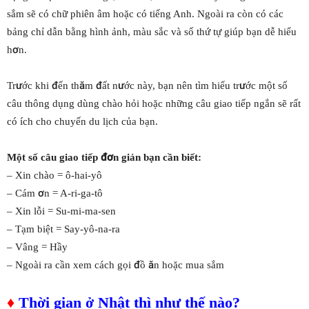
sắm sẽ có chữ phiên âm hoặc có tiếng Anh. Ngoài ra còn có các
bảng chỉ dẫn bằng hình ảnh, màu sắc và số thứ tự giúp bạn dễ hiểu
hơn.
Trước khi đến thăm đất nước này, bạn nên tìm hiểu trước một số
câu thông dụng dùng chào hỏi hoặc những câu giao tiếp ngắn sẽ rất
có ích cho chuyến du lịch của bạn.
Một số câu giao tiếp đơn giản bạn cần biết:
– Xin chào = ô-hai-yô
– Cám ơn = A-ri-ga-tô
– Xin lỗi = Su-mi-ma-sen
– Tạm biệt = Say-yô-na-ra
– Vâng = Hầy
– Ngoài ra cần xem cách gọi đồ ăn hoặc mua sắm
♦
Thời gian ở Nhật thì như thế nào?