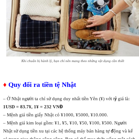
Khi chuẩn bị hành lý, bạn chỉ nên mang theo những vật dụng cần thiết
♦
Quy đổi ra tiền tệ Nhật
– Ở Nhật người ta chỉ sử dụng duy nhất tiền Yên (¥) với tỷ giá là:
1USD = 83.7
¥
, 1
¥
= 232 VNĐ
– Mệnh giá tiền giấy Nhật có ¥1000, ¥5000, ¥10.000.
– Mệnh giá kim loại gồm: ¥1, ¥5, ¥10, ¥50, ¥100, ¥500. Người
Nhật sử dụng tiền xu tại các hệ thống máy bán hàng tự động và kể