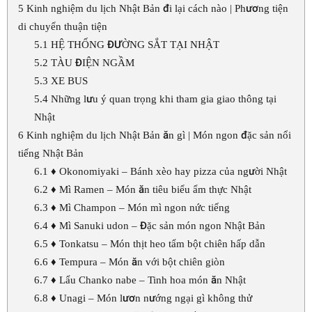
5
Kinh nghiệm du lịch Nhật Bản đi lại cách nào | Phương tiện
di chuyển thuận tiện
5.1
HỆ THỐNG ĐƯỜNG SẮT TẠI NHẬT
5.2
TÀU ĐIỆN NGẦM
5.3
XE BUS
5.4
Những lưu ý quan trọng khi tham gia giao thông tại
Nhật
6
Kinh nghiệm du lịch Nhật Bản ăn gì | Món ngon đặc sản nổi
tiếng Nhật Bản
6.1
♦ Okonomiyaki – Bánh xèo hay pizza của người Nhật
6.2
♦ Mì Ramen – Món ăn tiêu biểu ẩm thực Nhật
6.3
♦ Mì Champon – Món mì ngon nức tiếng
6.4
♦ Mì Sanuki udon – Đặc sản món ngon Nhật Bản
6.5
♦ Tonkatsu – Món thịt heo tẩm bột chiên hấp dẫn
6.6
♦ Tempura – Món ăn với bột chiên giòn
6.7
♦ Lẩu Chanko nabe – Tinh hoa món ăn Nhật
6.8
♦ Unagi – Món lươn nướng ngại gì không thử