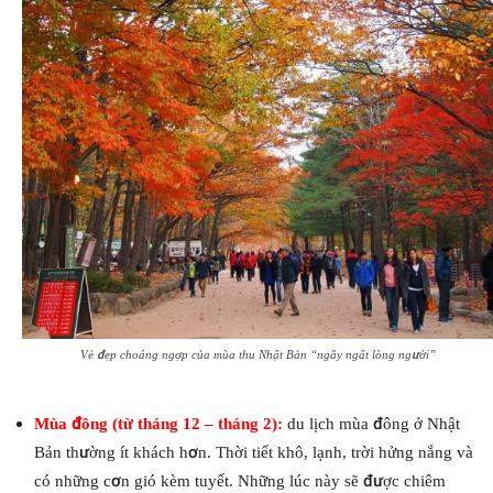
Vẻ đẹp choáng ngợp của mùa thu Nhật Bản “ngây ngất lòng người”
Mùa đông (từ tháng 12 – tháng 2):
du lịch mùa đông ở Nhật
Bản thường ít khách hơn. Thời tiết khô, lạnh, trời hửng nắng và
có những cơn gió kèm tuyết. Những lúc này sẽ được chiêm