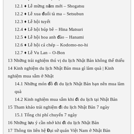
12.1
♦ Lễ mừng năm mới – Shogatsu
12.2
♦ Lễ xua đuổi tà ma – Setsubun
12.3
♦ Lễ hội tuyết
12.4
♦ Lễ hội búp bê – Hina Matsuri
12.5
♦ Lễ hội hoa anh đào – Hanami
12.6
♦ Lễ hội cá chép – Kodomo-no-hi
12.7
♦ Lễ Vu Lan – O-Bon
13
Những trải nghiệm thú vị du lịch Nhật Bản không thể thiếu
14
Kinh nghiệm du lịch Nhật Bản mua gì làm quà | Kinh
nghiệm mua sắm ở Nhật
14.1
Những món đồ đi du lịch Nhật Bản bạn nên mua làm
quà
14.2
Kinh nghiệm mua sắm khi đi du lịch tại Nhật Bản
15
Tham khảo trải nghiệm đi du lịch Nhật Bản 7 ngày
15.1
Tổng chi phí chuyến 7 ngày
16
Những lưu ý cần nhớ khi đi du lịch Nhật Bản
17
Thông tin liên hệ Đại sứ quán Việt Nam ở Nhật Bản