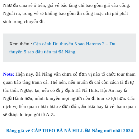
Như đã chia sẻ ở trên, giá vé bảo tàng chỉ bao gồm giá vào cổng.
Ngoài ra, trong vé sẽ không bao gồm ăn uống hoặc chi phí phát
sinh trong chuyến đi.
Xem thêm :
Cận cảnh Du thuyền 5 sao Harems 2 – Du
thuyền 5 sao đầu tiên tại Đà Nẵng
Note:
Hiện nay, Đà Nẵng vẫn chưa có đơn vị nào tổ chức tour tham
quan bảo tàng tranh cả. Thế nên, nếu muốn đi chỉ còn cách là đi tự
túc thôi. Ngược lại, nếu có đi ý định Bà Nà Hills, Hội An hay là
Ngũ Hành Sơn, mình khuyên mọi người nên đi tour sẽ lợi hơn. Các
dịch vụ liên quan như như xe đưa đón, ăn trưa hay là vé tham quan
sẽ được lo trọn gói từ A-Z.
Bảng giá vé CÁP TREO BÀ NÀ HILL Đà Nẵng mới nhất 2024