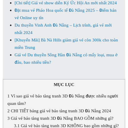
[Chi tiết] Giá vé show diễn Ký Ức Hội An mới nhất 2024
Đặt mua vé Pháo Hoa quốc tế Đà Nẵng 2025 – Điểm bán
vé Online uy tín
Du thuyền Vinh Anh Đà Nẵng – Lịch trình, giá vé mới
nhất 2024
[Khuyến Mãi] Bà Nà Hills giảm giá vé còn 300k cho toàn
miền Trung
Giá vé Du thuyền Sông Hàn Đà Nẵng có mấy loại, mua ở
đâu, bao nhiêu tiền?
MỤC LỤC
1
Vì sao giá vé bảo tàng tranh 3D Đà Nẵng được nhiều người
quan tâm?
2
CHI TIẾT bảng giá vé bảo tàng tranh 3D Đà Nẵng 2024
3
Giá vé bảo tàng tranh 3D Đà Nẵng BAO GỒM những gì?
3.1
Giá vé bảo tàng tranh 3D KHÔNG bao gồm những gì?