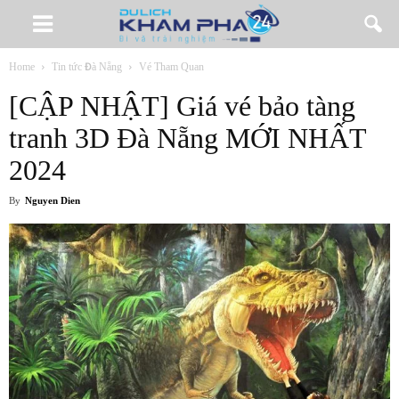
Home
Tin tức Đà Nẵng
Vé Tham Quan
[CẬP NHẬT] Giá vé bảo tàng
tranh 3D Đà Nẵng MỚI NHẤT
2024
By
Nguyen Dien