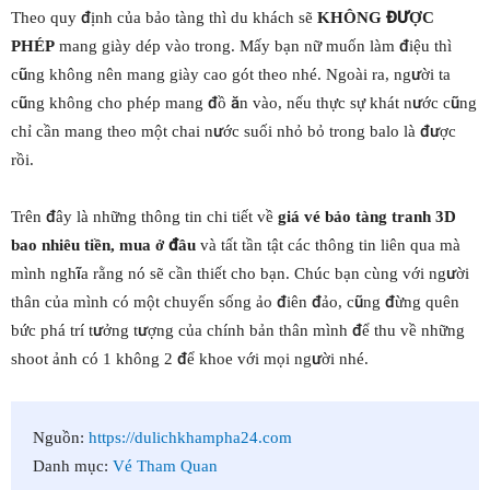
Theo quy định của bảo tàng thì du khách sẽ
KHÔNG ĐƯỢC
PHÉP
mang giày dép vào trong. Mấy bạn nữ muốn làm điệu thì
cũng không nên mang giày cao gót theo nhé. Ngoài ra, người ta
cũng không cho phép mang đồ ăn vào, nếu thực sự khát nước cũng
chỉ cần mang theo một chai nước suối nhỏ bỏ trong balo là được
rồi.
Trên đây là những thông tin chi tiết về
giá vé bảo tàng tranh 3D
bao nhiêu tiền, mua ở đâu
và tất tần tật các thông tin liên qua mà
mình nghĩa rằng nó sẽ cần thiết cho bạn. Chúc bạn cùng với người
thân của mình có một chuyến sống ảo điên đảo, cũng đừng quên
bức phá trí tưởng tượng của chính bản thân mình để thu về những
shoot ảnh có 1 không 2 để khoe với mọi người nhé.
Nguồn:
https://dulichkhampha24.com
Danh mục:
Vé Tham Quan