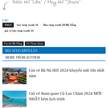
Lưu
TAGS
bảo tàng tranh 3d
Bảo tàng tranh 3D Đà Nẵng
giá vé bảo tàng tranh 3d
Tin tức Đà Nẵng
Vé Tham Quan
RELATED ARTICLES
MORE FROM AUTHOR
Giá vé Bà Nà Hill 2024 khuyến mãi lớn nhất
năm
Giá vé tham quan Cù Lao Chàm 2024 MỚI
NHẤT kèm lịch trình