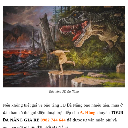
Bảo tàng 3D Đà Nẵng
Nếu không biết giá vé bảo tàng 3D Đà Nẵng bao nhiêu tiền, mua ở
đâu bạn có thể gọi điện thoại trực tiếp cho
A. Hùng
chuyên
TOUR
ĐÀ NẴNG GIÁ RẺ
0982 744 644
để được tư vấn miễn phí và
mua vé với giá ưu đãi nhất Đà Nẵng.