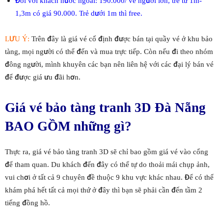
Đối với khách nước ngoài: 190.000/ vé người lớn, trẻ từ 1m-
1,3m có giá 90.000. Trẻ dưới 1m thì free.
LƯU Ý:
Trên đây là giá vé cố định được bán tại quầy vé ở khu bảo
tàng, mọi người có thể đến và mua trực tiếp. Còn nếu đi theo nhóm
đông người, mình khuyên các bạn nên liên hệ với các đại lý bán vé
để được giá ưu đãi hơn.
Giá vé bảo tàng tranh 3D Đà Nẵng
BAO GỒM những gì?
Thực ra, giá vé bảo tàng tranh 3D sẽ chỉ bao gồm giá vé vào cổng
để tham quan. Du khách đến đây có thể tự do thoải mái chụp ảnh,
vui chơi ở tất cả 9 chuyên đề thuộc 9 khu vực khác nhau. Để có thể
khám phá hết tất cả mọi thứ ở đây thì bạn sẽ phải cần đến tầm 2
tiếng đồng hồ.