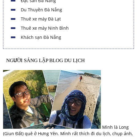
Đặc sản Đà Nẵng
Du Thuyền Đà Nẵng
Thuê xe máy Đà Lạt
Thuê xe máy Ninh Bình
Khách sạn Đà Nẵng
NGƯỜI SÁNG LẬP BLOG DU LỊCH
Mình là Long
(Giun Đất) quê ở Hưng Yên. Mình rất thích đi du lịch, chụp ảnh,