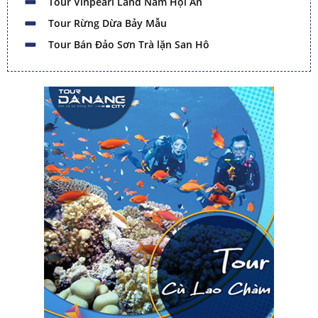
Tour Vinpearl Land Nam Hội An
Tour Rừng Dừa Bảy Mẫu
Tour Bán Đảo Sơn Trà lặn San Hô