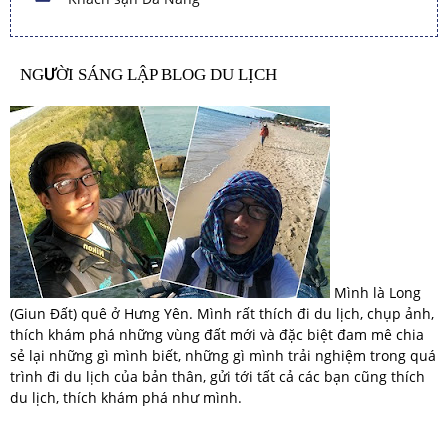
NGƯỜI SÁNG LẬP BLOG DU LỊCH
Mình là Long
(Giun Đất) quê ở Hưng Yên. Mình rất thích đi du lịch, chụp ảnh,
thích khám phá những vùng đất mới và đặc biệt đam mê chia
sẻ lại những gì mình biết, những gì mình trải nghiệm trong quá
trình đi du lịch của bản thân, gửi tới tất cả các bạn cũng thích
du lịch, thích khám phá như mình.