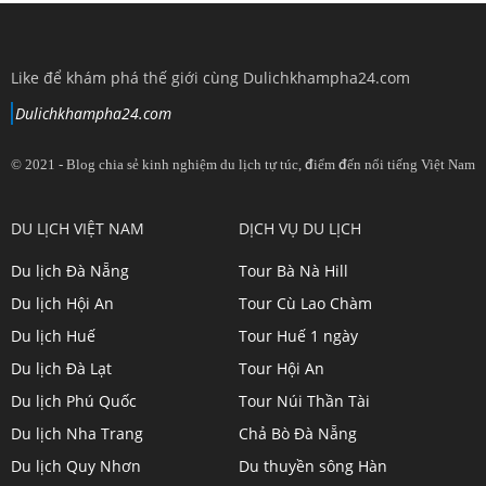
Like để khám phá thế giới cùng Dulichkhampha24.com
Dulichkhampha24.com
© 2021 - Blog chia sẻ kinh nghiệm du lịch tự túc, điểm đến nổi tiếng Việt Nam
View
View
View
View
DU LỊCH VIỆT NAM
DỊCH VỤ DU LỊCH
dulichkhampa24
dulichkhampa24
dulichkhampa24
dulichkhampa24
Du lịch Đà Nẵng
Tour Bà Nà Hill
profile
profile
profile
profile
Du lịch Hội An
Tour Cù Lao Chàm
on
on
on
on
Du lịch Huế
Tour Huế 1 ngày
Twitter
LinkedIn
YouTube
Google+
Du lịch Đà Lạt
Tour Hội An
Du lịch Phú Quốc
Tour Núi Thần Tài
Du lịch Nha Trang
Chả Bò Đà Nẵng
Du lịch Quy Nhơn
Du thuyền sông Hàn