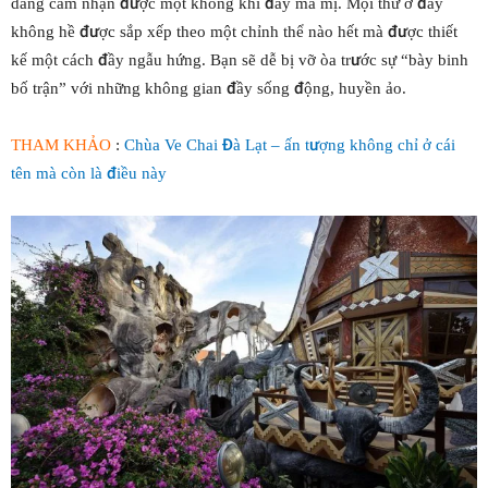
dàng cảm nhận được một không khí đầy ma mị. Mọi thứ ở đây
không hề được sắp xếp theo một chỉnh thể nào hết mà được thiết
kế một cách đầy ngẫu hứng. Bạn sẽ dễ bị vỡ òa trước sự “bày binh
bố trận” với những không gian đầy sống động, huyền ảo.
THAM KHẢO
:
Chùa Ve Chai Đà Lạt – ấn tượng không chỉ ở cái
tên mà còn là điều này