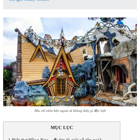
Nếu chỉ nhìn bên ngoài sẽ không thấy gì đặc biệt
MỤC LỤC
1
Biệt thự Hằng Nga – đi tìm lý giải về tên gọi?