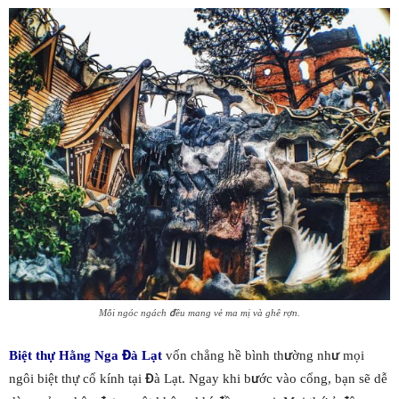
Mỗi ngóc ngách đều mang vẻ ma mị và ghê rợn.
Biệt thự Hằng Nga Đà Lạt
vốn chẳng hề bình thường như mọi
ngôi biệt thự cổ kính tại Đà Lạt. Ngay khi bước vào cổng, bạn sẽ dễ