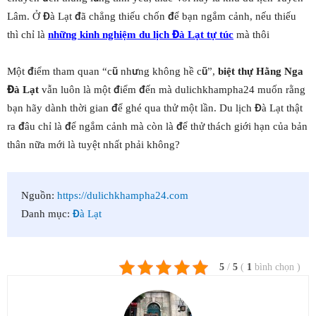
Lâm. Ở Đà Lạt đã chẳng thiếu chốn để bạn ngắm cảnh, nếu thiếu
thì chỉ là
những kinh nghiệm du lịch Đà Lạt tự tú
c
mà thôi
Một điểm tham quan “cũ nhưng không hề cũ”,
biệt thự Hằng Nga
Đà Lạt
vẫn luôn là một điểm đến mà dulichkhampha24 muốn rằng
bạn hãy dành thời gian để ghé qua thử một lần. Du lịch Đà Lạt thật
ra đâu chỉ là để ngắm cảnh mà còn là để thử thách giới hạn của bản
thân nữa mới là tuyệt nhất phải không?
Nguồn:
https://dulichkhampha24.com
Danh mục:
Đà Lạt
5
/
5
(
1
bình chọn
)