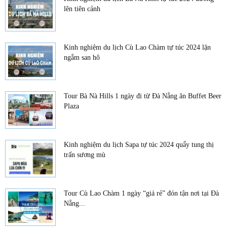
lên tiên cảnh
Kinh nghiệm du lịch Cù Lao Chàm tự túc 2024 lặn
ngắm san hô
Tour Bà Nà Hills 1 ngày đi từ Đà Nẵng ăn Buffet Beer
Plaza
Kinh nghiệm du lịch Sapa tự túc 2024 quẩy tung thị
trấn sương mù
Tour Cù Lao Chàm 1 ngày “giá rẻ” đón tận nơi tại Đà
Nẵng...