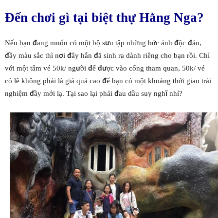
Đến chơi gì tại biệt thự Hằng Nga?
Nếu bạn đang muốn có một bộ sưu tập những bức ảnh độc đáo,
đầy màu sắc thì nơi đây hẳn đã sinh ra dành riêng cho bạn rồi. Chỉ
với một tấm vé 50k/ người để được vào cổng tham quan, 50k/ vé
có lẽ không phải là giá quá cao để bạn có một khoảng thời gian trải
nghiệm đầy mới lạ. Tại sao lại phải đau dầu suy nghĩ nhỉ?