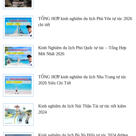
TỔNG HỢP kinh nghiệm du lịch Phú Yên tự túc 2026
chi tiết
Kinh Nghiệm du lịch Phú Quốc tự túc – Tổng Hợp
Mới Nhất 2026
TỔNG HỢP kinh nghiệm du lịch Nha Trang tự túc
2026 Siêu Chi Tiết
Kinh nghiệm du lịch Núi Thần Tài tự túc tiết kiệm
2024
Kinh nghiệm du lịch Bà Nà Hills tự túc 2024 đường