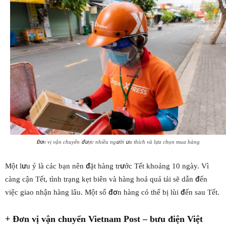
Đơn vị vận chuyển được nhiều người ưa thích và lựa chọn mua hàng
Một lưu ý là các bạn nên đặt hàng trước Tết khoảng 10 ngày. Vì
càng cận Tết, tình trạng kẹt biên và hàng hoá quá tải sẽ dẫn đến
việc giao nhận hàng lâu. Một số đơn hàng có thể bị lùi đến sau Tết.
+ Đơn vị vận chuyển Vietnam Post – bưu điện Việt