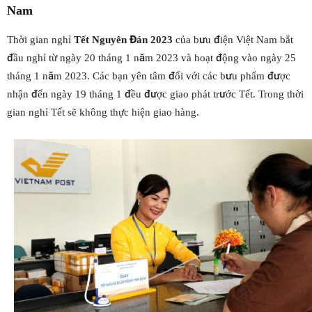
Nam
Thời gian nghỉ
Tết Nguyên Đán 2023
của bưu điện Việt Nam bắt
đầu nghỉ từ ngày 20 tháng 1 năm 2023 và hoạt động vào ngày 25
tháng 1 năm 2023. Các bạn yên tâm đối với các bưu phẩm được
nhận đến ngày 19 tháng 1 đều được giao phát trước Tết. Trong thời
gian nghỉ Tết sẽ không thực hiện giao hàng.