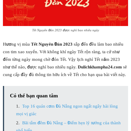
Tết Nguyên Đán 2023 được nghỉ bao nhiêu ngày
Hương vị mùa
Tết Nguyên Đán 2023
sắp đến đều làm bao nhiêu
con tim xao xuyến. Với không khí ngày Tết rộn ràng, ta cứ như
đếm từng ngày mong chờ đón Tết. Vậy lịch nghỉ Tết năm 2023
như thế nào, được nghỉ bao nhiêu ngày.
Dulichkhampha24.com
sẽ
cung cấp đầy đủ thông tin hữu ích về Tết cho bạn qua bài viết này.
Có thể bạn quan tâm
Top 16 quán cơm Đà Nẵng ngon ngất ngây hài lòng
mọi vị giác
Bãi tắm đêm Đà Nẵng – Điểm hẹn lý tưởng của thành
phố biển