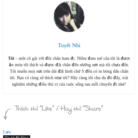
Tuyết Nhi
Tôi
– một cô gái với đôi chân ham đi. Niềm đam mê của tôi là được
ăn món tôi thích và được đặt chân đến những nơi mà tôi chưa đến.
Tôi muốn mọi nơi trên dải đất hình chứ S đều có in bóng dấu chân
tôi. Bạn có cùng sở thích như tôi? Hãy cùng tôi chu du đó đây, trải
nghiệm những điều thú vị của cuộc sống sau mỗi chuyến đi nhé!
Lưu
Tin tức Đà Nẵng