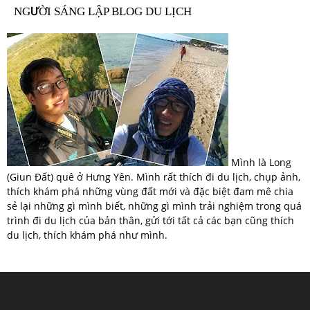
NGƯỜI SÁNG LẬP BLOG DU LỊCH
Mình là Long
(Giun Đất) quê ở Hưng Yên. Mình rất thích đi du lịch, chụp ảnh,
thích khám phá những vùng đất mới và đặc biệt đam mê chia
sẻ lại những gì mình biết, những gì mình trải nghiệm trong quá
trình đi du lịch của bản thân, gửi tới tất cả các bạn cũng thích
du lịch, thích khám phá như mình.