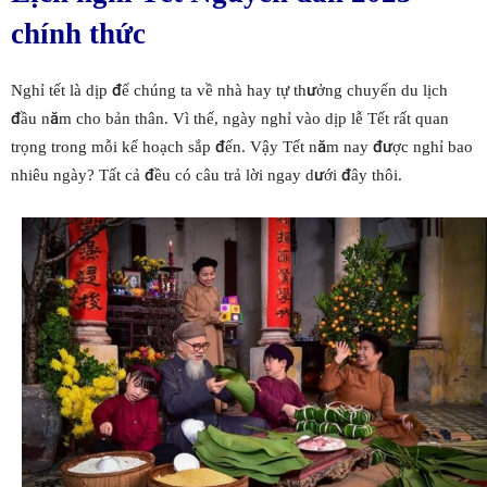
chính thức
Nghỉ tết là dịp để chúng ta về nhà hay tự thưởng chuyến du lịch
đầu năm cho bản thân. Vì thế, ngày nghỉ vào dịp lễ Tết rất quan
trọng trong mỗi kế hoạch sắp đến. Vậy Tết năm nay được nghỉ bao
nhiêu ngày? Tất cả đều có câu trả lời ngay dưới đây thôi.