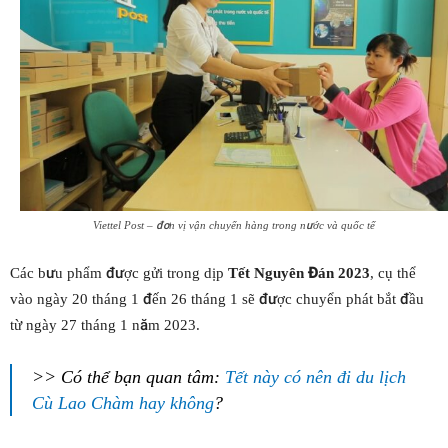
Viettel Post – đơn vị vận chuyển hàng trong nước và quốc tế
Các bưu phẩm được gửi trong dịp
Tết Nguyên Đán 2023
, cụ thể
vào ngày 20 tháng 1 đến 26 tháng 1 sẽ được chuyển phát bắt đầu
từ ngày 27 tháng 1 năm 2023.
>> Có thể bạn quan tâm:
Tết này có nên đi du lịch
Cù Lao Chàm hay không
?