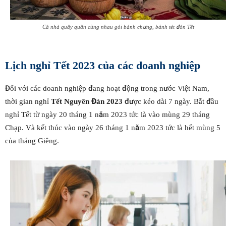
Cả nhà quây quần cùng nhau gói bánh chưng, bánh tét đón Tết
Lịch nghỉ Tết 2023 của các doanh nghiệp
Đối với các doanh nghiệp đang hoạt động trong nước Việt Nam,
thời gian nghỉ
Tết Nguyên Đán 2023
được kéo dài 7 ngày. Bắt đầu
nghỉ Tết từ ngày 20 tháng 1 năm 2023 tức là vào mùng 29 tháng
Chạp. Và kết thúc vào ngày 26 tháng 1 năm 2023 tức là hết mùng 5
của tháng Giêng.