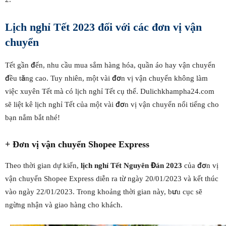
Lịch nghỉ Tết 2023 đối với các đơn vị vận
chuyển
Tết gần đến, nhu cầu mua sắm hàng hóa, quần áo hay vận chuyển
đều tăng cao. Tuy nhiên, một vài đơn vị vận chuyển không làm
việc xuyên Tết mà có lịch nghỉ Tết cụ thể. Dulichkhampha24.com
sẽ liệt kê lịch nghỉ Tết của một vài đơn vị vận chuyển nổi tiếng cho
bạn nắm bắt nhé!
+ Đơn vị vận chuyển Shopee Express
Theo thời gian dự kiến,
lịch nghỉ
Tết Nguyên Đán 2023
của đơn vị
vận chuyển Shopee Express diễn ra từ ngày 20/01/2023 và kết thúc
vào ngày 22/01/2023. Trong khoảng thời gian này, bưu cục sẽ
ngừng nhận và giao hàng cho khách.