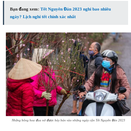
Bạn đang xem:
Tết Nguyên Đán 2023 nghỉ bao nhiêu
ngày? Lịch nghỉ tết chính xác nhất
Những bông hoa đua nở được bày bán vào những ngày cận Tết Nguyên Đán 2023