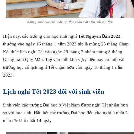
Những buổi học cuối năm và đón chào một năm mới sắp đến
Hiện nay, các trường cho học sinh nghỉ
Tết Nguyên Đán 2023
thường vào ngày 16 tháng 1 năm 2023 tức là mùng 25 tháng Chạp.
Kết thúc lịch nghỉ Tết vào ngày 29 tháng 2 nhằm mùng 8 tháng
Giêng năm Quý Mão. Tuỳ vào mỗi khu vực, hiện nay có một vài
trường học có lịch nghỉ Tết chậm hơn vào ngày 18 tháng 1 năm
2023.
Lịch nghỉ Tết 2023 đối với sinh viên
Sinh viên các trường Đại học ở Việt Nam được nghỉ Tết nhiều hơn
so với học sinh. Hầu hết các trường Đại học đều cho nghỉ ít nhất 2
tuần tức là ít nhất 14 ngày.