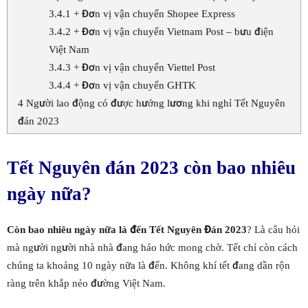
3.4.1
+ Đơn vị vận chuyển Shopee Express
3.4.2
+ Đơn vị vận chuyển Vietnam Post – bưu điện
Việt Nam
3.4.3
+ Đơn vị vận chuyển Viettel Post
3.4.4
+ Đơn vị vận chuyển GHTK
4
Người lao động có được hưởng lương khi nghỉ Tết Nguyên
đán 2023
Tết Nguyên đán 2023 còn bao nhiêu
ngày nữa?
Còn bao nhiêu ngày nữa là đến Tết Nguyên Đán 2023
? Là câu hỏi
mà người người nhà nhà đang háo hức mong chờ. Tết chỉ còn cách
chúng ta khoảng 10 ngày nữa là đến. Không khí tết đang dần rộn
ràng trên khắp nẻo đường Việt Nam.