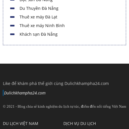
Du Thuyền Đà Nẵng
Thuê xe máy Đà Lạt
Thuê xe máy Ninh Bình
Khách sạn Đà Nẵng
Like để khám phá thế giới cùng Dulichkhampha24.com
Dulichkhampha24.com
© 2021 - Blog chia sẻ kinh nghiệm du lịch tự túc, điểm đến nổi tiếng Việt Nam
View
View
View
View
DU LỊCH VIỆT NAM
DỊCH VỤ DU LỊCH
dulichkhampa24
dulichkhampa24
dulichkhampa24
dulichkhampa24