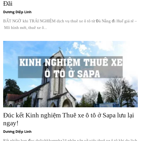
Đãi
Dương Diệp Linh
BẤT NGỜ khi TRẢI NGHIỆM dịch vụ thuê xe ô tô từ Đà Nẵng đi Huế giá rẻ –
Mô hình mới, thuê xe ô...
Đúc kết Kinh nghiệm Thuê xe ô tô ở Sapa lưu lại
ngay!
Dương Diệp Linh
Rất nhiều bạn đọc dulichkhampha24 phân vân về việc thuê xe ô tô khi du lịch