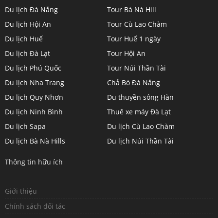
Du lịch Đà Nẵng
Tour Bà Nà Hill
profile
profile
profile
profile
Du lịch Hội An
Tour Cù Lao Chàm
on
on
on
on
Du lịch Huế
Tour Huế 1 ngày
Twitter
LinkedIn
YouTube
Google+
Du lịch Đà Lạt
Tour Hội An
Du lịch Phú Quốc
Tour Núi Thần Tài
Du lịch Nha Trang
Chả Bò Đà Nẵng
Du lịch Quy Nhơn
Du thuyền sông Hàn
Du lịch Ninh Bình
Thuê xe máy Đà Lạt
Du lịch Sapa
Du lịch Cù Lao Chàm
Du lịch Bà Nà Hills
Du lịch Núi Thần Tài
Thông tin hữu ích
Giới thiệu
Chính sách đối tác