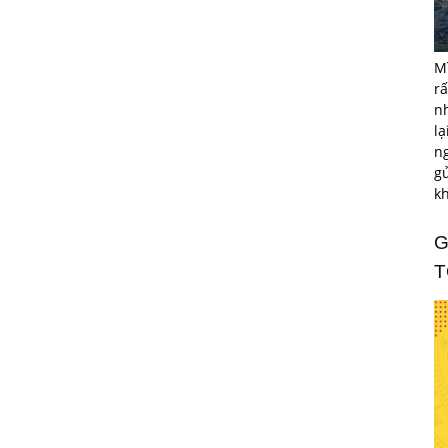
M
rấ
n
lạ
ng
gử
k
G
T