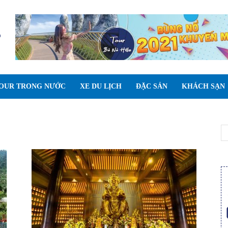
OUR TRONG NƯỚC
XE DU LỊCH
ĐẶC SẢN
KHÁCH SẠN