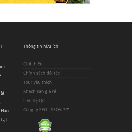
H
Thông tin hữu ích
Giới thiệu
hàm
Chính sách đối tác
y
Tour yêu thích
Khách sạn giá rẻ
ài
Liên hệ QC
g
Công ty SEO - SEOViP ™
 Hàn
 Lạt