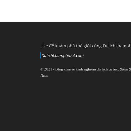
Like để khám phá thế giới cùng Dulichkhamp
Dulichkhampha24.com
© 2021 - Blog chia sẻ kinh nghiệm du lịch tự túc, điểm đ
Nam
View
View
View
View
dulichkhampa24
dulichkhampa24
dulichkhampa24
dulichkhampa24
profile
profile
profile
profile
on
on
on
on
Twitter
LinkedIn
YouTube
Google+