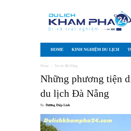
Cẩm
nang
Du
lịch
Tự
túc
HOME
KINH NGHIỆM DU LỊCH
T
Home
Tin tức Đà Nẵng
Những phương tiện di 
du lịch Đà Nẵng
By
Dương Diệp Linh