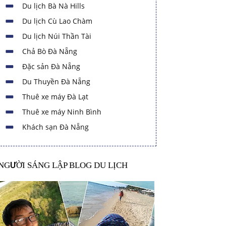
Du lịch Bà Nà Hills
Du lịch Cù Lao Chàm
Du lịch Núi Thần Tài
Chả Bò Đà Nẵng
Đặc sản Đà Nẵng
Du Thuyền Đà Nẵng
Thuê xe máy Đà Lạt
Thuê xe máy Ninh Bình
Khách sạn Đà Nẵng
NGƯỜI SÁNG LẬP BLOG DU LỊCH