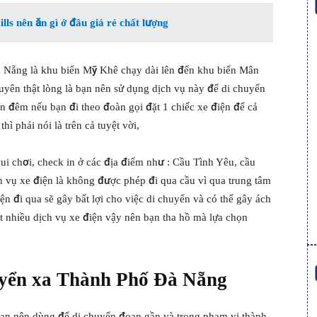
s nên ăn gì ở đâu giá rẻ chất lượng
 Nẵng là khu biển Mỹ Khê chạy dài lên đến khu biển Mân
uyên thật lòng là bạn nên sử dụng dịch vụ này để di chuyển
, ban đêm nếu bạn đi theo đoàn gọi đặt 1 chiếc xe điện để cả
̀ phải nói là trên cả tuyệt vời,
ui chơi, check in ở các địa điểm như : Cầu Tình Yêu, cầu
h vụ xe điện là không được phép đi qua cầu vì qua trung tâm
n đi qua sẽ gây bất lợi cho việc di chuyển và có thể gây ách
t nhiều dịch vụ xe điện vậy nên bạn tha hồ mà lựa chọn
ển xa Thành Phố Đà Nẵng
bạn nên dùng để di chuyển đoạn gần và trong phạm vi thành