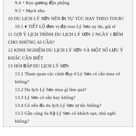
9.4
+ Kẹo gương đậu phộng
9.5
+ Mạch nha
10
DU LỊCH LÝ SƠN NÊN ĐI TỰ TÚC HAY THEO TOUR?
10.1
♦ TIẾT LỘ đơn vị đặt tour Lý Sơn uy tín, giá rẻ
11
GỢI Ý LỊCH TRÌNH DU LỊCH LÝ SƠN 2 NGÀY 1 ĐÊM
CHO NHỮNG AI CẦN?
12
KINH NGHIỆM DU LỊCH LÝ SƠN VÀ MỘT SỐ LƯU Ý
KHÁC CẦN BIẾT
13
HỎI ĐÁP DU LỊCH LÝ SƠN
13.1
Tham quan các cảnh đẹp ở Lý Sơn có cần mua vé
không?
13.2
Du lịch Lý Sơn mua gì làm quà?
13.3
Lý Sơn có sân bay không?
13.4
Có nên đu du lịch Lý Sơn tự túc không?
13.5
Gần cảng Sa Kỳ Lý Sơn có khách sạn, nhà nghỉ
không?