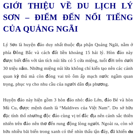
GIỚI THIỆU VỀ DU LỊCH LÝ
SƠN – ĐIỂM ĐẾN NỔI TIẾNG
CỦA QUẢNG NGÃI
Lý Sơn là huyện đảo duy nhất thuộc địa phận Quảng Ngãi, nằm ở
phía Đông Bắc và cách đất liền khoảng 15 hải lý. Hòn đảo này
được biết đến với tàn tích núi lửa có 5 cửa miệng, tuổi đời trên dưới
30 triệu năm. Những miệng núi lửa không chỉ kiến tạo nên các cảnh
quan kỳ thú mà còn đóng vai trò ôm ấp mạch nước ngầm quan
trọng, phục vụ cho nhu cầu của người dân địa phương.
Huyện đảo này hiện gồm 3 hòn đảo nhỏ: đảo Lớn, đảo Bé và hòn
Mù Cu, được mệnh danh là “Maldives của Việt Nam”. Do sở hữu
đặc tính thổ nhưỡng độc đáo cùng vị trí đắc địa nên cảnh sắc thiên
nhiên trên đảo nên thơ đến rung động lòng người. Ngoài ra, còn sở
hữu nhiều bãi biển trong xanh có thể nhìn thấu tận đáy, đã khiến
du