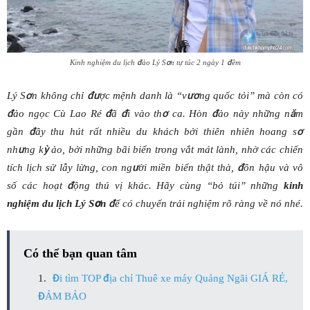
Kinh nghiệm du lịch đảo Lý Sơn tự túc 2 ngày 1 đêm
Lý Sơn không chỉ được mệnh danh là “vương quốc tỏi” mà còn có
đảo ngọc Cù Lao Ré đã đi vào thơ ca. Hòn đảo này những năm
gần đây thu hút rất nhiều du khách bởi thiên nhiên hoang sơ
nhưng kỳ ảo, bởi những bãi biển trong vắt mát lành, nhờ các chiến
tích lịch sử lẫy lừng, con người miền biển thật thà, đôn hậu và vô
số các hoạt động thú vị khác. Hãy cùng “bỏ túi” những
kinh
nghiệm du lịch Lý Sơn
để có chuyến trải nghiệm rõ ràng về nó nhé.
Có thể bạn quan tâm
Đi tìm TOP địa chỉ Thuê xe máy Quảng Ngãi GIÁ RẺ,
ĐẢM BẢO