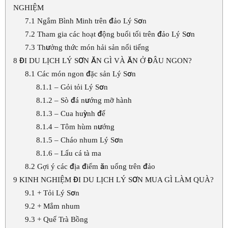
NGHIỆM
7.1
Ngắm Bình Minh trên đảo Lý Sơn
7.2
Tham gia các hoạt động buổi tối trên đảo Lý Sơn
7.3
Thưởng thức món hải sản nổi tiếng
8
ĐI DU LỊCH LÝ SƠN ĂN GÌ VÀ ĂN Ở ĐÂU NGON?
8.1
Các món ngon đặc sản Lý Sơn
8.1.1
– Gỏi tỏi Lý Sơn
8.1.2
– Sò đá nướng mỡ hành
8.1.3
– Cua huỳnh đế
8.1.4
– Tôm hùm nướng
8.1.5
– Cháo nhum Lý Sơn
8.1.6
– Lẩu cá tà ma
8.2
Gợi ý các địa điểm ăn uống trên đảo
9
KINH NGHIỆM ĐI DU LỊCH LÝ SƠN MUA GÌ LÀM QUÀ?
9.1
+ Tỏi Lý Sơn
9.2
+ Mắm nhum
9.3
+ Quế Trà Bồng