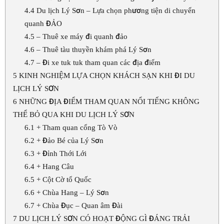
4.4
Du lịch Lý Sơn – Lựa chọn phương tiện di chuyển
quanh ĐẢO
4.5
– Thuê xe máy đi quanh đảo
4.6
– Thuê tàu thuyền khám phá Lý Sơn
4.7
– Đi xe tuk tuk tham quan các địa điểm
5
KINH NGHIỆM LỰA CHỌN KHÁCH SẠN KHI ĐI DU
LỊCH LÝ SƠN
6
NHỮNG ĐỊA ĐIỂM THAM QUAN NỔI TIẾNG KHÔNG
THỂ BỎ QUA KHI DU LỊCH LÝ SƠN
6.1
+ Tham quan cổng Tò Vò
6.2
+ Đảo Bé của Lý Sơn
6.3
+ Đỉnh Thới Lới
6.4
+ Hang Câu
6.5
+ Cột Cờ tổ Quốc
6.6
+ Chùa Hang – Lý Sơn
6.7
+ Chùa Đục – Quan âm Đài
7
DU LỊCH LÝ SƠN CÓ HOẠT ĐỘNG GÌ ĐÁNG TRẢI