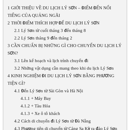
1
GIỚI THIỆU VỀ DU LỊCH LÝ SƠN – ĐIỂM ĐẾN NỔI
TIẾNG CỦA QUẢNG NGÃI
2
THỜI ĐIỂM THÍCH HỢP ĐỂ DU LỊCH LÝ SƠN
2.1
Lý Sơn từ cuối tháng 3 đến tháng 8
2.2
Lý Sơn tháng 9 đến tháng 2
3
CẦN CHUẨN BỊ NHỮNG GÌ CHO CHUYẾN DU LỊCH LÝ
SƠN?
3.1
Lên kế hoạch và lịch trình chuyến đi
3.2
Những vật dụng cần mang theo khi du lịch Lý Sơn
4
KINH NGHIỆM ĐI DU LỊCH LÝ SƠN BẰNG PHƯƠNG
TIỆN GÌ?
4.1
Đến Lý Sơn từ Sài Gòn và Hà Nội
4.1.1
+ Máy Bay
4.1.2
+ Tàu Hỏa
4.1.3
+ Xe ô tô khách
4.2
Cách di chuyển đi Lý Sơn từ Đà Nẵng
4.3
Phương tiện di chuyển từ Cảng Sa Kỳ ra đảo Lý Sơn