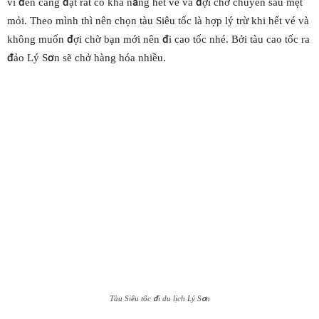
vì đến cảng đặt rất có khả năng hết vé và đợi chờ chuyến sau mệt
mỏi. Theo mình thì nên chọn tàu Siêu tốc là hợp lý trừ khi hết vé và
không muốn đợi chờ bạn mới nên đi cao tốc nhé. Bởi tàu cao tốc ra
đảo Lý Sơn sẽ chở hàng hóa nhiều.
Tàu Siêu tốc đi du lịch Lý Sơn