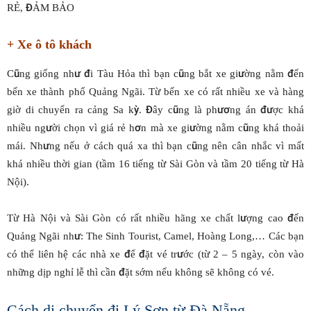
RẺ, ĐẢM BẢO
+ Xe ô tô khách
Cũng giống như đi Tàu Hỏa thì bạn cũng bắt xe giường nằm đến
bến xe thành phố Quảng Ngãi. Từ bến xe có rất nhiều xe và hàng
giờ di chuyển ra cảng Sa kỳ. Đây cũng là phương án được khá
nhiều người chọn vì giá rẻ hơn mà xe giường nằm cũng khá thoải
mái. Nhưng nếu ở cách quá xa thì bạn cũng nên cân nhắc vì mất
khá nhiều thời gian (tầm 16 tiếng từ Sài Gòn và tầm 20 tiếng từ Hà
Nội).
Từ Hà Nội và Sài Gòn có rất nhiều hãng xe chất lượng cao đến
Quảng Ngãi như: The Sinh Tourist, Camel, Hoàng Long,… Các bạn
có thể liên hệ các nhà xe để đặt vé trước (từ 2 – 5 ngày, còn vào
những dịp nghỉ lễ thì cần đặt sớm nếu không sẽ không có vé.
Cách di chuyển đi Lý Sơn từ Đà Nẵng