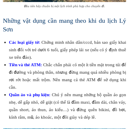
Đầu tiên hãy chuẩn bị một lịch trình phù hợp cho chuyến đi.
Những vật dụng cần mang theo khi du lịch Lý
Sơn
Các loại giấy tờ:
Chứng minh nhân dân/cccd, bản sao giấy khai
sinh đối với trẻ dưới 6 tuổi, giấy phép lái xe (nếu có ý định thuê
xe trên đảo).
Tiền và thẻ ATM:
Chắc chắn phải có một ít tiền mặt trong túi để
đi đường và phòng thân, nhưng đừng mang quá nhiều phòng bị
rơi rớt hoặc mất trộm. Nên mang cả thẻ ATM để sử dụng khi
cần.
Quần áo và phụ kiện:
Chú ý nên mang những bộ quần áo gọn
nhẹ, dễ gấp nhỏ, dễ giặt (có thể là đầm maxi, đầm dài, chân váy,
quần short, áo thun, áo kiểu…) và đừng quên bikini, đồ bơi,
kính râm, mũ, áo khoác, một đôi giày và dép lê.