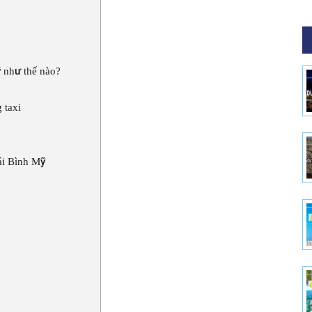
ỹ như thế nào?
 taxi
hái Bình Mỹ