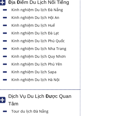
Địa Điểm Du Lịch Nổi Tiếng
Kinh nghiệm Du lịch Đà Nẵng
Kinh nghiệm Du lịch Hội An
Kinh nghiệm Du lịch Huế
Kinh nghiệm Du lịch Đà Lạt
Kinh nghiệm Du lịch Phú Quốc
Kinh nghiệm Du lịch Nha Trang
Kinh nghiệm Du lịch Quy Nhơn
Kinh nghiệm Du lịch Phú Yên
Kinh nghiệm Du lịch Sapa
Kinh nghiệm Du lịch Hà Nội
Dịch Vụ Du Lịch Được Quan
Tâm
Tour du lịch Đà Nẵng