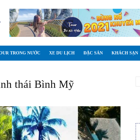
OUR TRONG NƯỚC
XE DU LỊCH
ĐẶC SẢN
KHÁCH SẠN
inh thái Bình Mỹ