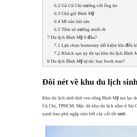
6.2
Gà Củ Chi nướng với ống tre
6.3
Chả giò Bình Mỹ
6.4
Mì xào hải sản
6.5
Tôm sú nướng muối ớt
7
Du lịch Bình Mỹ ở đâu?
7.1
Lựa chọn homestay tiết kiệm khi đến k
7.2
Khách sạn uy tín tại khu du lịch Bình 
8
Du lịch Bình Mỹ tự túc hay book tour?
Đôi nét về
khu du lịch sin
Khu du lịch sinh thái ven sông Bình Mỹ tọa lạc 
Củ Chi, TPHCM. Mặc dù khu du lịch nằm ở Sài G
xanh bao phủ ngập tràn bởi cây cối tốt tươi.