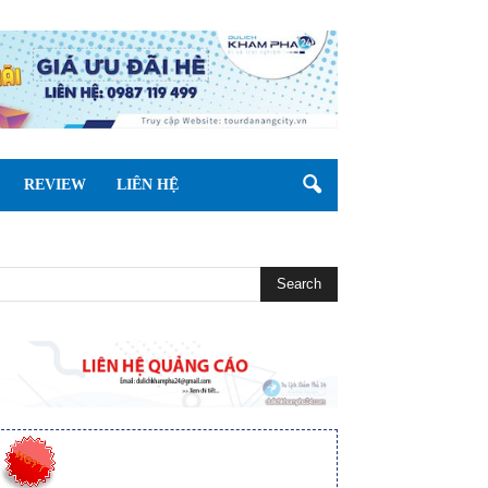
REVIEW
LIÊN HỆ