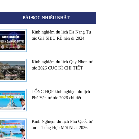
BÀI ĐỌC NHIỀU NHẤT
Kinh nghiệm du lịch Đà Nẵng Tự
túc Giá SIÊU RẺ nên đi 2024
Kinh nghiệm du lịch Quy Nhơn tự
túc 2026 CỰC KÌ CHI TIẾT
TỔNG HỢP kinh nghiệm du lịch
Phú Yên tự túc 2026 chi tiết
Kinh Nghiệm du lịch Phú Quốc tự
túc – Tổng Hợp Mới Nhất 2026