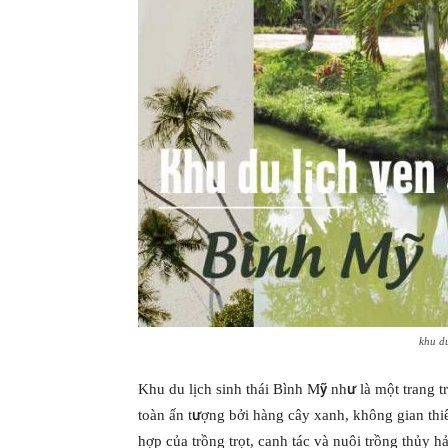
khu du
Khu du lịch sinh thái Bình Mỹ như là một trang 
toàn ấn tượng bởi hàng cây xanh, không gian thiê
hợp của trồng trọt, canh tác và nuôi trồng thủy h