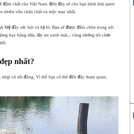
 đậm chất của Việt Nam. Đến đây sẽ cho bạn hình ảnh quen
iên nhiên vốn chân chất và mộc mạc nhất.
 Bình Mỹ đầy sức hút và kỳ bí. Bạn sẽ được đắm chìm trong nét
 làng hay hàng dừa, lũy tre xanh mát,.. cùng những trò chơi
hết.
đẹp nhất?
 nhịp và sôi động. Vì thế bạn có thể đến đây tham quan,