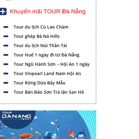
Khuyến mãi TOUR Đà Nẵng
Tour du lịch Cù Lao Chàm
Tour ghép Bà Nà Hills
Tour du lịch Núi Thần Tài
Tour Huế 1 ngày đi từ Đà Nẵng
Tour Ngũ Hành Sơn – Hội An 1 ngày
Tour Vinpearl Land Nam Hội An
Tour Rừng Dừa Bảy Mẫu
Tour Bán Đảo Sơn Trà lặn San Hô