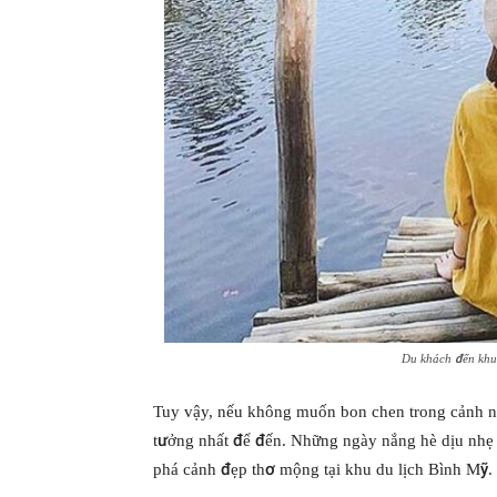
Du khách đến khu d
Tuy vậy, nếu không muốn bon chen trong cảnh ngư
tưởng nhất để đến. Những ngày nắng hè dịu nhẹ 
phá cảnh đẹp thơ mộng tại khu du lịch Bình Mỹ.