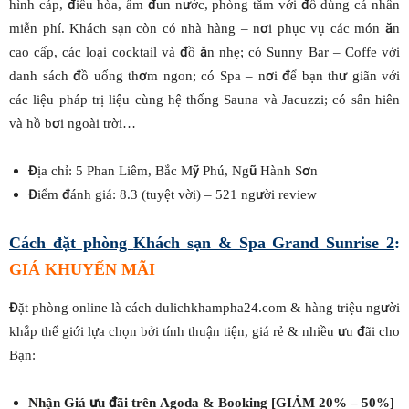
hình cáp, điều hòa, ấm đun nước, phòng tắm với đồ dùng cá nhân
miễn phí. Khách sạn còn có nhà hàng – nơi phục vụ các món ăn
cao cấp, các loại cocktail và đồ ăn nhẹ; có Sunny Bar – Coffe với
danh sách đồ uống thơm ngon; có Spa – nơi để bạn thư giãn với
các liệu pháp trị liệu cùng hệ thống Sauna và Jacuzzi; có sân hiên
và hồ bơi ngoài trời…
Địa chỉ: 5 Phan Liêm, Bắc Mỹ Phú, Ngũ Hành Sơn
Điểm đánh giá: 8.3 (tuyệt vời) – 521 người review
Cách đặt phòng
Khách sạn & Spa Grand Sunrise 2
:
GIÁ KHUYẾN MÃI
Đặt phòng online là cách dulichkhampha24.com & hàng triệu người
khắp thế giới lựa chọn bởi tính thuận tiện, giá rẻ & nhiều ưu đãi cho
Bạn:
Nhận Giá ưu đãi trên Agoda & Booking [GIẢM 20% – 50%]