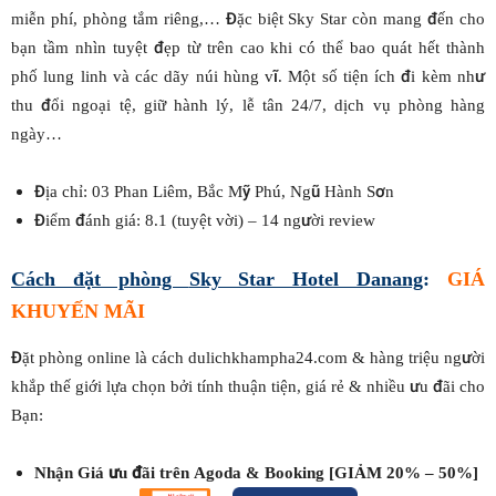
miễn phí, phòng tắm riêng,… Đặc biệt Sky Star còn mang đến cho
bạn tầm nhìn tuyệt đẹp từ trên cao khi có thể bao quát hết thành
phố lung linh và các dãy núi hùng vĩ. Một số tiện ích đi kèm như
thu đổi ngoại tệ, giữ hành lý, lễ tân 24/7, dịch vụ phòng hàng
ngày…
Địa chỉ: 03 Phan Liêm, Bắc Mỹ Phú, Ngũ Hành Sơn
Điểm đánh giá: 8.1 (tuyệt vời) – 14 người review
Cách đặt phòng
Sky Star Hotel Danang
:
GIÁ
KHUYẾN MÃI
Đặt phòng online là cách dulichkhampha24.com & hàng triệu người
khắp thế giới lựa chọn bởi tính thuận tiện, giá rẻ & nhiều ưu đãi cho
Bạn:
Nhận Giá ưu đãi trên Agoda & Booking [GIẢM 20% – 50%]