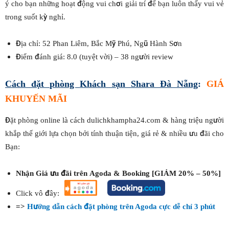
ý cho bạn những hoạt động vui chơi giải trí để bạn luôn thấy vui vẻ
trong suốt kỳ nghỉ.
Địa chỉ: 52 Phan Liêm, Bắc Mỹ Phú, Ngũ Hành Sơn
Điểm đánh giá: 8.0 (tuyệt vời) – 38 người review
Cách đặt phòng
Khách sạn Shara Đà Nẵng
:
GIÁ
KHUYẾN MÃI
Đặt phòng online là cách dulichkhampha24.com & hàng triệu người
khắp thế giới lựa chọn bởi tính thuận tiện, giá rẻ & nhiều ưu đãi cho
Bạn:
Nhận Giá ưu đãi trên Agoda & Booking [GIẢM 20% – 50%]
Click vô đây:
=>
Hướng dẫn cách đặt phòng trên Agoda cực dễ chỉ 3 phút