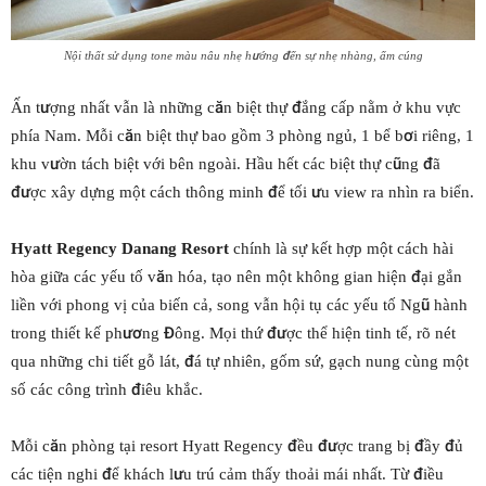
Nội thất sử dụng tone màu nâu nhẹ hướng đến sự nhẹ nhàng, ấm cúng
Ấn tượng nhất vẫn là những căn biệt thự đắng cấp nằm ở khu vực
phía Nam. Mỗi căn biệt thự bao gồm 3 phòng ngủ, 1 bể bơi riêng, 1
khu vườn tách biệt với bên ngoài. Hầu hết các biệt thự cũng đã
được xây dựng một cách thông minh để tối ưu view ra nhìn ra biển.
Hyatt Regency Danang Resort
chính là sự kết hợp một cách hài
hòa giữa các yếu tố văn hóa, tạo nên một không gian hiện đại gắn
liền với phong vị của biến cả, song vẫn hội tụ các yếu tố Ngũ hành
trong thiết kế phương Đông. Mọi thứ được thể hiện tinh tế, rõ nét
qua những chi tiết gỗ lát, đá tự nhiên, gốm sứ, gạch nung cùng một
số các công trình điêu khắc.
Mỗi căn phòng tại resort Hyatt Regency đều được trang bị đầy đủ
các tiện nghi để khách lưu trú cảm thấy thoải mái nhất. Từ điều