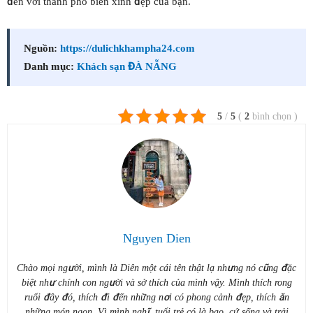
đến với thành phố biển xinh đẹp của bạn.
Nguồn:
https://dulichkhampha24.com
Danh mục:
Khách sạn ĐÀ NẴNG
5
/
5
(
2
bình chọn
)
Nguyen Dien
Chào mọi người, mình là Diên một cái tên thật lạ nhưng nó cũng đặc
biệt như chính con người và sở thích của mình vậy. Mình thích rong
ruổi đây đó, thích đi đến những nơi có phong cảnh đẹp, thích ăn
những món ngon. Vì mình nghĩ, tuổi trẻ có là bao, cứ sống và trải