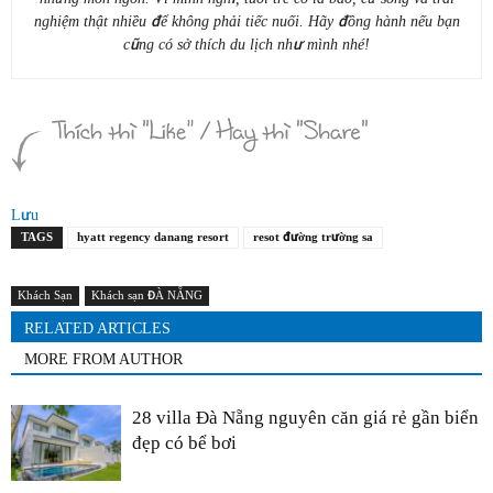
nghiệm thật nhiều để không phải tiếc nuối. Hãy đồng hành nếu bạn
cũng có sở thích du lịch như mình nhé!
Lưu
TAGS
hyatt regency danang resort
resot đường trường sa
Khách Sạn
Khách sạn ĐÀ NẴNG
RELATED ARTICLES
MORE FROM AUTHOR
28 villa Đà Nẵng nguyên căn giá rẻ gần biển
đẹp có bể bơi