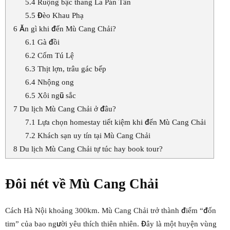
5.4
Ruộng bậc thang La Pán Tẩn
5.5
Đèo Khau Phạ
6
Ăn gì khi đến Mù Cang Chải?
6.1
Gà đồi
6.2
Cốm Tú Lệ
6.3
Thịt lợn, trâu gác bếp
6.4
Nhộng ong
6.5
Xôi ngũ sắc
7
Du lịch Mù Cang Chải ở đâu?
7.1
Lựa chọn homestay tiết kiệm khi đến Mù Cang Chải
7.2
Khách sạn uy tín tại Mù Cang Chải
8
Du lịch Mù Cang Chải tự túc hay book tour?
Đôi nét về
Mù Cang Chải
Cách Hà Nội khoảng 300km. Mù Cang Chải trở thành điểm “đốn
tim” của bao người yêu thích thiên nhiên. Đây là một huyện vùng