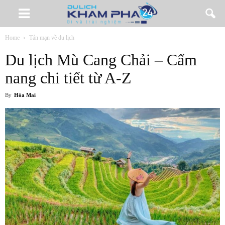
Home
Tản mạn về du lịch
Du lịch Mù Cang Chải – Cẩm
nang chi tiết từ A-Z
By
Hòa Mai