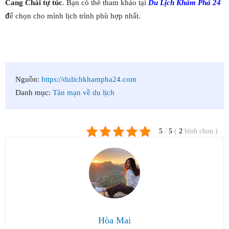
Cang Chải tự túc
. Bạn có thể tham khảo tại
Du Lịch Khám Phá 24
để chọn cho mình lịch trình phù hợp nhất.
Nguồn:
https://dulichkhampha24.com
Danh mục:
Tản mạn về du lịch
5
/
5
(
2
bình chọn
)
Hòa Mai