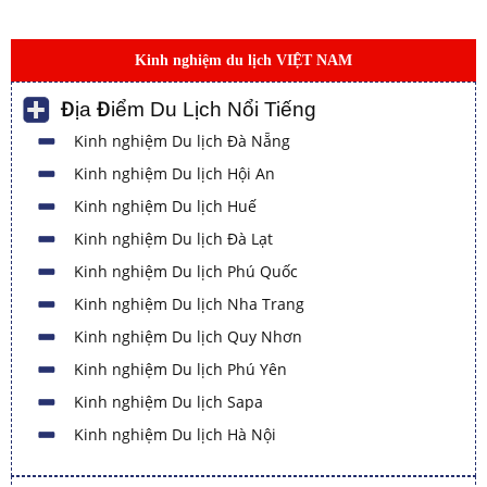
Kinh nghiệm du lịch VIỆT NAM
Địa Điểm Du Lịch Nổi Tiếng
Kinh nghiệm Du lịch Đà Nẵng
Kinh nghiệm Du lịch Hội An
Kinh nghiệm Du lịch Huế
Kinh nghiệm Du lịch Đà Lạt
Kinh nghiệm Du lịch Phú Quốc
Kinh nghiệm Du lịch Nha Trang
Kinh nghiệm Du lịch Quy Nhơn
Kinh nghiệm Du lịch Phú Yên
Kinh nghiệm Du lịch Sapa
Kinh nghiệm Du lịch Hà Nội