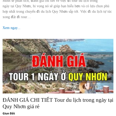
Mình sẽ phân tích, đánh giá chi tiết về việc đi tour du lịch trong
ngày tại Quy Nhơn, hi vọng nó sẽ giúp bạn hiểu hơn và có lựa chọn phù
hợp nhất trong chuyến đi du lịch Quy Nhơn sắp tới. Việc đi du lịch tự túc
xong đặt đi tour…
Xem ngay...
ĐÁNH GIÁ CHI TIẾT Tour du lịch trong ngày tại
Quy Nhơn giá rẻ
Giun Đất