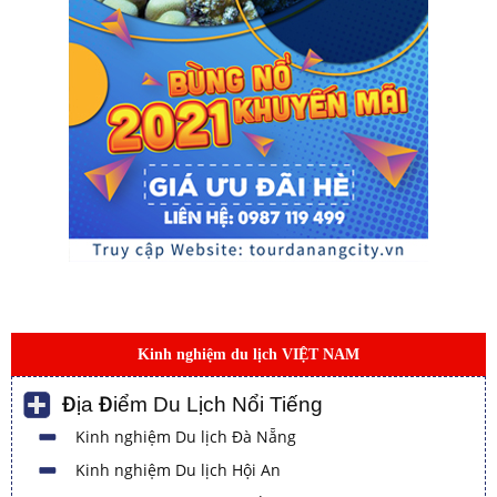
Kinh nghiệm du lịch VIỆT NAM
Địa Điểm Du Lịch Nổi Tiếng
Kinh nghiệm Du lịch Đà Nẵng
Kinh nghiệm Du lịch Hội An