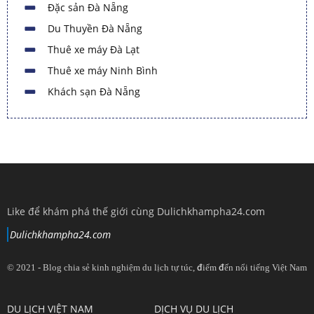
Đặc sản Đà Nẵng
Du Thuyền Đà Nẵng
Thuê xe máy Đà Lạt
Thuê xe máy Ninh Bình
Khách sạn Đà Nẵng
Like để khám phá thế giới cùng Dulichkhampha24.com
Dulichkhampha24.com
© 2021 - Blog chia sẻ kinh nghiệm du lịch tự túc, điểm đến nổi tiếng Việt Nam
View
View
View
View
DU LỊCH VIỆT NAM
DỊCH VỤ DU LỊCH