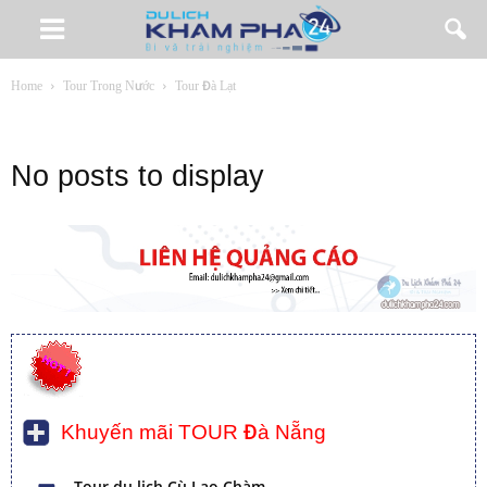
Home
Tour Trong Nước
Tour Đà Lạt
No posts to display
Khuyến mãi TOUR Đà Nẵng
Tour du lịch Cù Lao Chàm