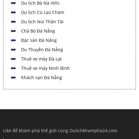
Du lịch Bà Nà Hills
Du lịch Cù Lao Chàm
Du lịch Núi Thần Tài
Chả Bò Đà Nẵng
Đặc sản Đà Nẵng
Du Thuyền Đà Nẵng
Thuê xe máy Đà Lạt
Thuê xe máy Ninh Bình
Khách sạn Đà Nẵng
Like để khám phá thế giới cùng Dulichkhampha24.com