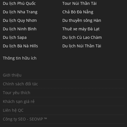
Du lịch Phú Quốc
Tour Núi Thần Tài
Du lịch Nha Trang
Chả Bò Đà Nẵng
Du lịch Quy Nhơn
Du thuyền sông Hàn
Du lịch Ninh Bình
Thuê xe máy Đà Lạt
Du lịch Sapa
Du lịch Cù Lao Chàm
Du lịch Bà Nà Hills
Du lịch Núi Thần Tài
Thông tin hữu ích
Giới thiệu
Chính sách đối tác
Tour yêu thích
Khách sạn giá rẻ
Liên hệ QC
Công ty SEO - SEOViP ™