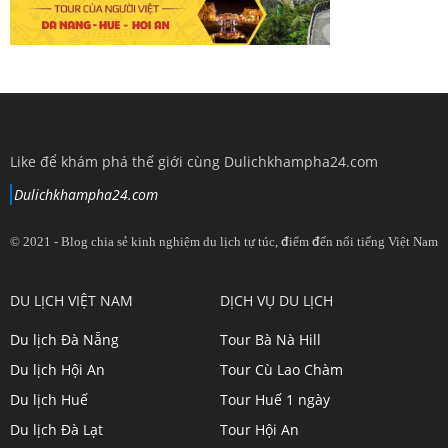
Like để khám phá thế giới cùng Dulichkhampha24.com
Dulichkhampha24.com
© 2021 - Blog chia sẻ kinh nghiệm du lịch tự túc, điểm đến nổi tiếng Việt Nam
View
View
View
View
DU LỊCH VIỆT NAM
DỊCH VỤ DU LỊCH
dulichkhampa24
dulichkhampa24
dulichkhampa24
dulichkhampa24
Du lịch Đà Nẵng
Tour Bà Nà Hill
profile
profile
profile
profile
Du lịch Hội An
Tour Cù Lao Chàm
on
on
on
on
Du lịch Huế
Tour Huế 1 ngày
Twitter
LinkedIn
YouTube
Google+
Du lịch Đà Lạt
Tour Hội An