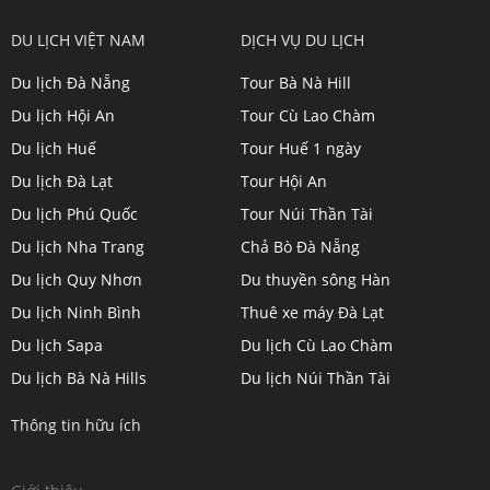
View
View
View
View
DU LỊCH VIỆT NAM
DỊCH VỤ DU LỊCH
dulichkhampa24
dulichkhampa24
dulichkhampa24
dulichkhampa24
Du lịch Đà Nẵng
Tour Bà Nà Hill
profile
profile
profile
profile
Du lịch Hội An
Tour Cù Lao Chàm
on
on
on
on
Du lịch Huế
Tour Huế 1 ngày
Twitter
LinkedIn
YouTube
Google+
Du lịch Đà Lạt
Tour Hội An
Du lịch Phú Quốc
Tour Núi Thần Tài
Du lịch Nha Trang
Chả Bò Đà Nẵng
Du lịch Quy Nhơn
Du thuyền sông Hàn
Du lịch Ninh Bình
Thuê xe máy Đà Lạt
Du lịch Sapa
Du lịch Cù Lao Chàm
Du lịch Bà Nà Hills
Du lịch Núi Thần Tài
Thông tin hữu ích