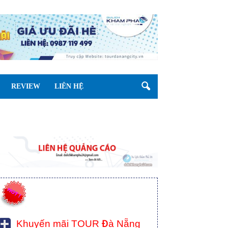
REVIEW
LIÊN HỆ
Khuyến mãi TOUR Đà Nẵng