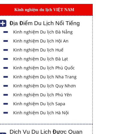
Kinh nghiệm du lịch VIỆT NAM
Địa Điểm Du Lịch Nổi Tiếng
Kinh nghiệm Du lịch Đà Nẵng
Kinh nghiệm Du lịch Hội An
Kinh nghiệm Du lịch Huế
Kinh nghiệm Du lịch Đà Lạt
Kinh nghiệm Du lịch Phú Quốc
Kinh nghiệm Du lịch Nha Trang
Kinh nghiệm Du lịch Quy Nhơn
Kinh nghiệm Du lịch Phú Yên
Kinh nghiệm Du lịch Sapa
Kinh nghiệm Du lịch Hà Nội
Dịch Vụ Du Lịch Được Quan