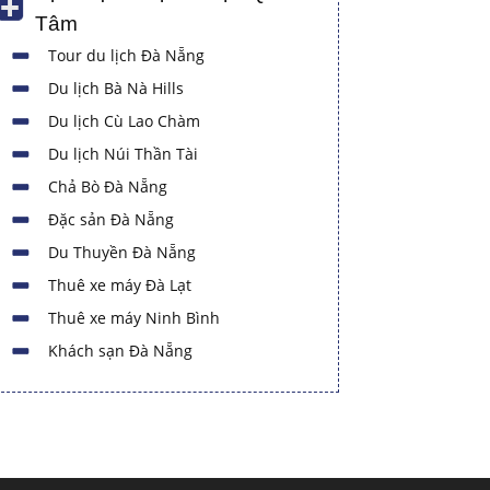
Tâm
Tour du lịch Đà Nẵng
Du lịch Bà Nà Hills
Du lịch Cù Lao Chàm
Du lịch Núi Thần Tài
Chả Bò Đà Nẵng
Đặc sản Đà Nẵng
Du Thuyền Đà Nẵng
Thuê xe máy Đà Lạt
Thuê xe máy Ninh Bình
Khách sạn Đà Nẵng