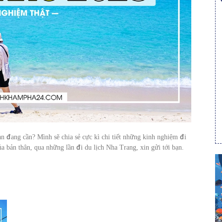
n đang cần? Mình sẽ chia sẻ cực kì chi tiết những kinh nghiệm đi
ủa bản thân, qua những lần đi du lịch Nha Trang, xin gửi tới bạn.