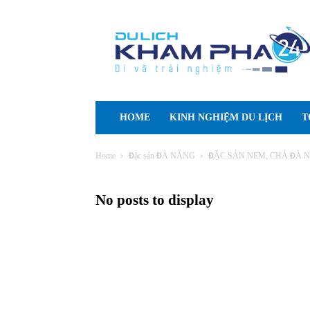
Cẩm
nang
Du
lịch
Tự
túc
HOME
KINH NGHIỆM DU LỊCH
T
Home
Đặc sản ĐÀ NẴNG
ĐẶC SẢN NEM, CHẢ ĐÀ 
No posts to display