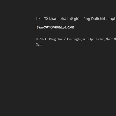
Like để khám phá thế giới cùng Dulichkhamp
Dulichkhampha24.com
© 2021 - Blog chia sẻ kinh nghiệm du lịch tự túc, điểm đ
Nam
View
View
View
View
dulichkhampa24
dulichkhampa24
dulichkhampa24
dulichkhampa24
profile
profile
profile
profile
on
on
on
on
Twitter
LinkedIn
YouTube
Google+