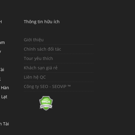
H
Thông tin hữu ích
Giới thiệu
hàm
Chính sách đối tác
y
Tour yêu thích
Khách sạn giá rẻ
ài
Liên hệ QC
g
Công ty SEO - SEOViP ™
 Hàn
 Lạt
n Tài