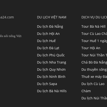
ha24.com
DU LỊCH VIỆT NAM
DỊCH VỤ DU LỊC
Du lịch Đà Nẵng
Tour Bà Nà Hill
Du lịch Hội An
Tour Cù Lao C
ến nổi tiếng Việt
Du lịch Huế
Tour Huế 1 ngà
Du lịch Đà Lạt
Tour Hội An
Du lịch Phú Quốc
Tour Núi Thần T
Du lịch Nha Trang
Chả Bò Đà Nẵn
Du lịch Quy Nhơn
Du thuyền sông
Du lịch Ninh Bình
Thuê xe máy Đà
Du lịch Sapa
Du lịch Cù Lao
Du lịch Bà Nà Hills
Chàm
Du lịch Núi Thầ