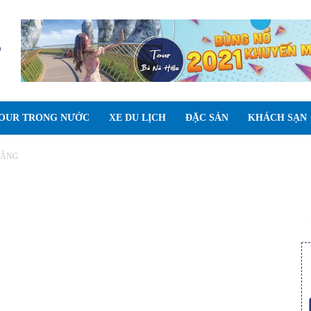
OUR TRONG NƯỚC
XE DU LỊCH
ĐẶC SẢN
KHÁCH SẠN
NẴNG