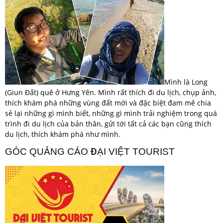
Mình là Long
(Giun Đất) quê ở Hưng Yên. Mình rất thích đi du lịch, chụp ảnh,
thích khám phá những vùng đất mới và đặc biệt đam mê chia
sẻ lại những gì mình biết, những gì mình trải nghiệm trong quá
trình đi du lịch của bản thân, gửi tới tất cả các bạn cũng thích
du lịch, thích khám phá như mình.
GÓC QUẢNG CÁO ĐẠI VIỆT TOURIST